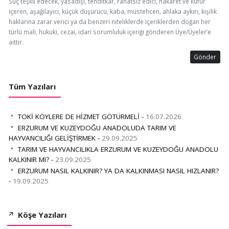
Suç teşkil edecek, yasadışı, tehditkar, rahatsız edici, hakaret ve küfür
içeren, aşağılayıcı, küçük düşürücü, kaba, müstehcen, ahlaka aykırı, kişilik
haklarına zarar verici ya da benzeri niteliklerde içeriklerden doğan her
türlü mali, hukuki, cezai, idari sorumluluk içeriği gönderen Üye/Üyeler’e
aittir.
Gönder
Tüm Yazıları
TOKİ KÖYLERE DE HİZMET GÖTÜRMELİ -
16.07.2026
ERZURUM VE KUZEYDOĞU ANADOLUDA TARIM VE
HAYVANCILIĞI GELİŞTİRMEK -
29.09.2025
TARIM VE HAYVANCILIKLA ERZURUM VE KUZEYDOĞU ANADOLU
KALKINIR MI? -
23.09.2025
ERZURUM NASIL KALKINIR? YA DA KALKINMASI NASIL HIZLANIR?
-
19.09.2025
Köşe Yazıları