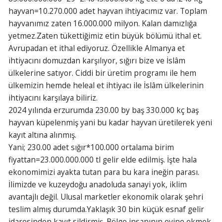
hayvan=10.270.000 adet hayvan ihtiyacımız var. Toplam
hayvanımız zaten 16.000.000 milyon. Kalan damızlığa
yetmez.Zaten tükettiğimiz etin büyük bölümü ithal et.
Avrupadan et ithal ediyoruz. Özellikle Almanya et
ihtiyacını domuzdan karşılıyor, sığırı bize ve İslâm
ülkelerine satıyor. Ciddi bir üretim programı ile hem
ülkemizin hemde heleal et ihtiyacı ile İslâm ülkelerinin
ihtiyacını karşılaya biliriz.
2024 yılında erzurumda 230.00 by baş 330.000 kç baş
hayvan küpelenmiş yani bu kadar hayvan üretilerek yeni
kayıt altına alınmış.
Yani; 230.00 adet sığır*100.000 ortalama birim
fiyattan=23.000.000.000 tl gelir elde edilmiş. İşte hala
ekonomimizi ayakta tutan para bu kara ineğin parası.
İlimizde ve kuzeydoğu anadoluda sanayi yok, iklim
avantajlı değil. Ulusal marketler ekonomik olarak şehri
teslim almış durumda.Yaklaşık 30 bin küçük esnaf gelir
idaresinden kayıt sildirmiş. Bölge insanının evine ekmek