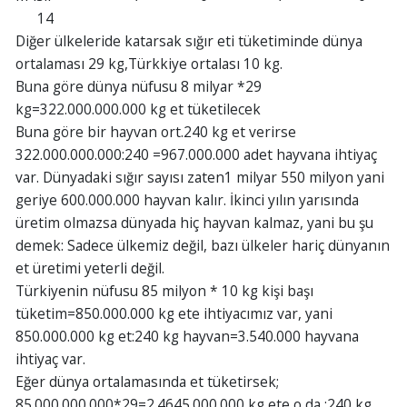
14
Diğer ülkeleride katarsak sığır eti tüketiminde dünya
ortalaması 29 kg,Türkkiye ortalası 10 kg.
Buna göre dünya nüfusu 8 milyar *29
kg=322.000.000.000 kg et tüketilecek
Buna göre bir hayvan ort.240 kg et verirse
322.000.000.000:240 =967.000.000 adet hayvana ihtiyaç
var. Dünyadaki sığır sayısı zaten1 milyar 550 milyon yani
geriye 600.000.000 hayvan kalır. İkinci yılın yarısında
üretim olmazsa dünyada hiç hayvan kalmaz, yani bu şu
demek: Sadece ülkemiz değil, bazı ülkeler hariç dünyanın
et üretimi yeterli değil.
Türkiyenin nüfusu 85 milyon * 10 kg kişi başı
tüketim=850.000.000 kg ete ihtiyacımız var, yani
850.000.000 kg et:240 kg hayvan=3.540.000 hayvana
ihtiyaç var.
Eğer dünya ortalamasında et tüketirsek;
85.000.000.000*29=2.4645.000.000 kg ete o da :240 kg