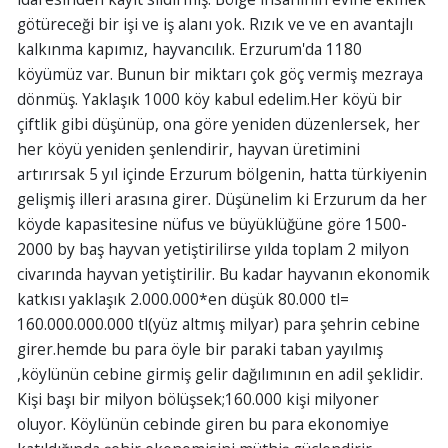
götüreceği bir işi ve iş alanı yok. Rızık ve ve en avantajlı
kalkınma kapımız, hayvancılık. Erzurum'da 1180
köyümüz var. Bunun bir miktarı çok göç vermiş mezraya
dönmüş. Yaklaşık 1000 köy kabul edelim.Her köyü bir
çiftlik gibi düşünüp, ona göre yeniden düzenlersek, her
her köyü yeniden şenlendirir, hayvan üretimini
artırırsak 5 yıl içinde Erzurum bölgenin, hatta türkiyenin
gelişmiş illeri arasına girer. Düşünelim ki Erzurum da her
köyde kapasitesine nüfus ve büyüklüğüne göre 1500-
2000 by baş hayvan yetiştirilirse yılda toplam 2 milyon
civarında hayvan yetiştirilir. Bu kadar hayvanın ekonomik
katkısı yaklaşık 2.000.000*en düşük 80.000 tl=
160.000.000.000 tl(yüz altmış milyar) para şehrin cebine
girer.hemde bu para öyle bir paraki taban yayılmış
,köylünün cebine girmiş gelir dağılımının en adil şeklidir.
Kişi başı bir milyon bölüşsek;160.000 kişi milyoner
oluyor. Köylünün cebinde giren bu para ekonomiye