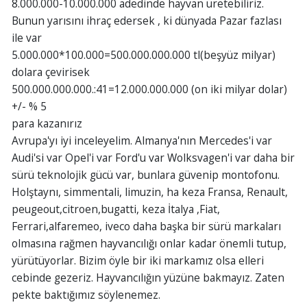
8.000.000-10.000.000 adedinde hayvan üretebiliriz.
Bunun yarısını ihraç edersek , ki dünyada Pazar fazlası
ile var
5.000.000*100.000=500.000.000.000 tl(beşyüz milyar)
dolara çevirisek
500.000.000.000.:41=12.000.000.000 (on iki milyar dolar)
+/- % 5
para kazanırız
Avrupa'yı iyi inceleyelim. Almanya'nın Mercedes'i var
Audi'si var Opel'i var Ford'u var Wolksvagen'i var daha bir
sürü teknolojik gücü var, bunlara güvenip montofonu.
Holştaynı, simmentali, limuzin, ha keza Fransa, Renault,
peugeout,citroen,bugatti, keza İtalya ,Fiat,
Ferrari,alfaremeo, iveco daha başka bir sürü markaları
olmasına rağmen hayvancılığı onlar kadar önemli tutup,
yürütüyorlar. Bizim öyle bir iki markamız olsa elleri
cebinde gezeriz. Hayvancılığın yüzüne bakmayız. Zaten
pekte baktığımız söylenemez.