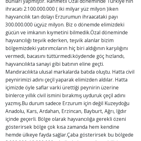
bunları yapmıştır. Rahmetli Özal döneminde Türkiye'nin
ihracatı 2.100.000.000 ( iki milyar yüz milyon )iken
hayvancılık tan dolayı Erzurumun ihraacataki payı
300.000.000 üçyüz milyon. Biz o dönemde elimizdeki
gücün ve imkanın kıymetini bilmedik.Özal döneminde
hayvancılığı teşvik ederken, teşvik alanlar bizim
bölgemizdeki yatırımcıların hiç biri aldığının karşılığını
vermedi, bacasını tüttürmedi.köydende göç hızlandı,
hayvancılıkta sanayi gibi batının eline geçti.
Mandıracılıkta ulusal markalarda batıda oluştu. Hatta civil
peynirimizi adını çeçil yaparak elimizden aldılar. Hatta
içimizde öyle saflar varki ürettiği peynirin üzerine
binlerce yıllık civil ismini bırakmış uyduruk çeçil adını
yazmış.Bu durum sadece Erzurum için değil Kuzeydoğu
Anadolu, Kars, Ardahan, Erzincan, Bayburt, Ağrı, Iğdır
içinde geçerli. Bölge olarak hayvancılığa gerekli özeni
gösterirsek bölge çok kısa zamanda hem kendine
hemde ülkeye fayda sağlar.Çaba gösterirsek bu bölgede