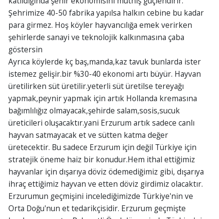
katıldığında şehir ekonomisini müthiş güçlendirir.
Şehrimize 40-50 fabrika yapılsa halkın cebine bu kadar
para girmez. Hoş köyler hayvancılığa emek verirken
şehirlerde sanayi ve teknolojik kalkınmasına çaba
göstersin
Ayrıca köylerde kç baş,manda,kaz tavuk bunlarda ister
istemez gelişir.bir %30-40 ekonomi artı büyür. Hayvan
üretilirken süt üretilir.yeterli süt üretilse tereyağı
yapmak,peynir yapmak için artık Hollanda kremasına
bağımlılığız olmayacak,şehirde salam,sosis,sucuk
üreticileri oluşacaktır.yani Erzurum artık sadece canlı
hayvan satmayacak et ve sütten katma değer
üretecektir. Bu sadece Erzurum için değil Türkiye için
stratejik öneme haiz bir konudur.Hem ithal ettiğimiz
hayvanlar için dışarıya döviz ödemediğimiz gibi, dışarıya
ihraç ettiğimiz hayvan ve etten döviz girdimiz olacaktır.
Erzurumun geçmişini incelediğimizde Türkiye'nin ve
Orta Doğu'nun et tedarikçisidir. Erzurum geçmişte