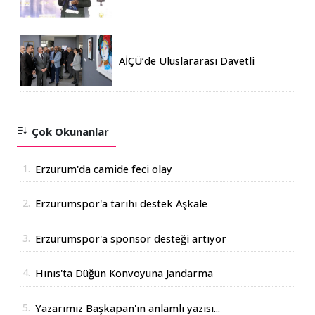
katılım rekoru kırıldı
AİÇÜ’de Uluslararası Davetli
Karma Sergi Açıldı
Çok Okunanlar
1.
Erzurum'da camide feci olay
2.
Erzurumspor'a tarihi destek Aşkale
Çimento'dan geldi
3.
Erzurumspor'a sponsor desteği artıyor
4.
Hınıs'ta Düğün Konvoyuna Jandarma
Operasyonu
5.
Yazarımız Başkapan'ın anlamlı yazısı...