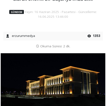
Yayın: 16 Haziran 2025 - Pazartesi - Güncelleme:
GÜNDEM
16.06.2025 13:46:00
erzurummedya
1353
Okuma Süresi: 2 dk.