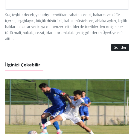
Suç teşkil edecek, yasadışı, tehditkar, rahatsız edici, hakaret ve küfür
içeren, aşağılayıcı, küçük düşürücü, kaba, müstehcen, ahlaka aykırı, kişilik
haklarına zarar verici ya da benzeri niteliklerde içeriklerden doğan her
türlü mali, hukuki, cezai, idari sorumluluk içeriği gönderen Üye/Üyeler’e
aittir.
Gönder
İlginizi Çekebilir