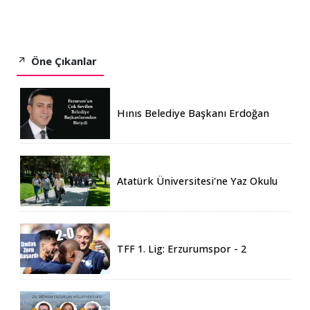
Öne Çıkanlar
Hınıs Belediye Başkanı Erdoğan
Eren vefat etti
Atatürk Üniversitesi'ne Yaz Okulu
İçin 155 Üniversiteden Öğrenci
Geldi
TFF 1. Lig: Erzurumspor - 2
Boluspor - 0