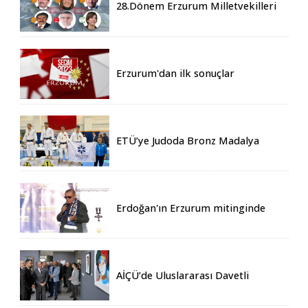
28.Dönem Erzurum Milletvekilleri
Belli Oldu
Erzurum'dan ilk sonuçlar
ETÜ’ye Judoda Bronz Madalya
Erdoğan'ın Erzurum mitinginde
katılım rekoru kırıldı
AİÇÜ’de Uluslararası Davetli
Karma Sergi Açıldı