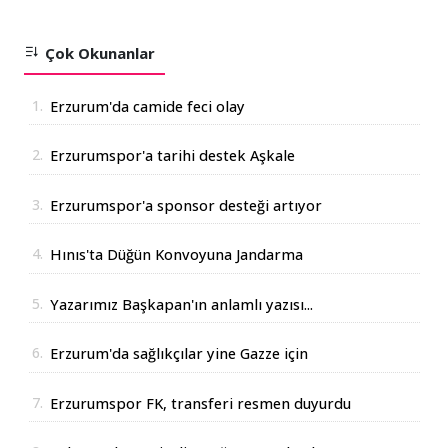
Çok Okunanlar
1.
Erzurum'da camide feci olay
2.
Erzurumspor'a tarihi destek Aşkale
Çimento'dan geldi
3.
Erzurumspor'a sponsor desteği artıyor
4.
Hınıs'ta Düğün Konvoyuna Jandarma
Operasyonu
5.
Yazarımız Başkapan'ın anlamlı yazısı...
6.
Erzurum'da sağlıkçılar yine Gazze için
yürüdüler
7.
Erzurumspor FK, transferi resmen duyurdu