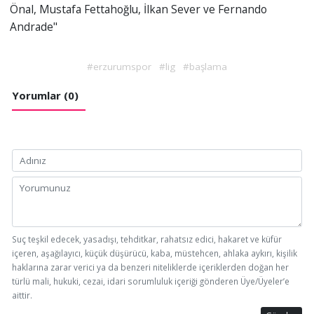
Önal, Mustafa Fettahoğlu, İlkan Sever ve Fernando
Andrade"
#erzurumspor
#lig
#başlama
Yorumlar (0)
Suç teşkil edecek, yasadışı, tehditkar, rahatsız edici, hakaret ve küfür
içeren, aşağılayıcı, küçük düşürücü, kaba, müstehcen, ahlaka aykırı, kişilik
haklarına zarar verici ya da benzeri niteliklerde içeriklerden doğan her
türlü mali, hukuki, cezai, idari sorumluluk içeriği gönderen Üye/Üyeler’e
aittir.