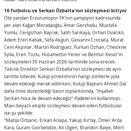
16 futbolcu ve Serkan Özbalta'nın sözleşmesi bitiyor
Öte yandan Erzurumspor FK'nın şampiyon kadrosunda
yer alan Kağan Moradaoğlu, Amar Gerxhaliu, Mustafa
Yumlu, Cengizhan Bayrak, Salih Sarıkaya, Orhan Ovacıklı,
Adem Eren Kabak, Sefa Akgün, Giovanni Crociata, Murat
Cem Akpınar, Martin Rodriguez, Furkan Özhan, Cheickne
Sylla, Eren Tozlu, Hüsamettin Yener ve Benhur Keser'in
sözleşmeleri 30 Haziran 2026 tarihinde sona erecek.
Teknik Direktör Serkan Özbalta'nın sözleşmesi de aynı
tarihte bitecek. Kulüp yönetiminin hangi isimlerle yola
devam edeceği merak edilirken, Kulüp Başkanı Ahmet Dal
daha önce düzenlediği basın toplantısında, "İnşallah
Serkan hoca ile devam edeceğiz" ifadelerini kullanmıştı.
Mavi-beyazlı ekipte sözleşmesi devam eden futbolcular
ise şu şekilde:
"Matija Orbanic, Erkan Anapa, Yakup Kırtay, Ömer Arda
Kara, Guram Giorbelidze, Ali Ülgen, Brandon Baiye, Mert