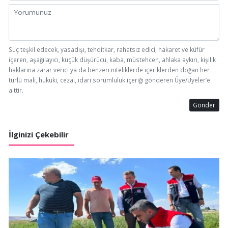
Suç teşkil edecek, yasadışı, tehditkar, rahatsız edici, hakaret ve küfür
içeren, aşağılayıcı, küçük düşürücü, kaba, müstehcen, ahlaka aykırı, kişilik
haklarına zarar verici ya da benzeri niteliklerde içeriklerden doğan her
türlü mali, hukuki, cezai, idari sorumluluk içeriği gönderen Üye/Üyeler’e
aittir.
Gönder
İlginizi Çekebilir