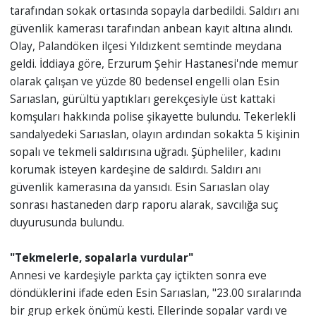
tarafından sokak ortasında sopayla darbedildi. Saldırı anı
güvenlik kamerası tarafından anbean kayıt altına alındı.
Olay, Palandöken ilçesi Yıldızkent semtinde meydana
geldi. İddiaya göre, Erzurum Şehir Hastanesi'nde memur
olarak çalışan ve yüzde 80 bedensel engelli olan Esin
Sarıaslan, gürültü yaptıkları gerekçesiyle üst kattaki
komşuları hakkında polise şikayette bulundu. Tekerlekli
sandalyedeki Sarıaslan, olayın ardından sokakta 5 kişinin
sopalı ve tekmeli saldırısına uğradı. Şüpheliler, kadını
korumak isteyen kardeşine de saldırdı. Saldırı anı
güvenlik kamerasına da yansıdı. Esin Sarıaslan olay
sonrası hastaneden darp raporu alarak, savcılığa suç
duyurusunda bulundu.
"Tekmelerle, sopalarla vurdular"
Annesi ve kardeşiyle parkta çay içtikten sonra eve
döndüklerini ifade eden Esin Sarıaslan, "23.00 sıralarında
bir grup erkek önümü kesti. Ellerinde sopalar vardı ve