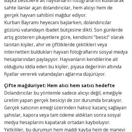
Başka besicilere ait hayvanların fotoğraflarını kullanarak
sahte ilanlar açan dolandırıcılar, hem alıcıyı hem de
gerçek hayvan sahibini mağdur ediyor.
Kurban Bayramı heyecanı başlarken, dolandırıcılar
gözünü vatandaşın ibadet bütçesine dikti. Son günlerde
artış gösteren şikayetlere göre, kendisini "besici" olarak
tanıtan kişiler, ahır ve çiftliklerde çektikleri veya
internetten buldukları hayvan fotoğraflarını sosyal medya
hesaplarından paylaşıyor. Hayvanların kendilerine ait
olduğunu iddia eden bu kişiler, piyasa değerinin altında
fiyatlar vererek vatandaşları ağlarına düşürüyor.
Çifte mağduriyet: Hem alıcı hem satıcı hedefte
Dolandırıcılar bu yöntemle sadece alıcıyı değil, emeğiyle
üretim yapan gerçek besiciyi de zor durumda bırakıyor.
Gerçek satıcının emeği üzerinden haksız kazanç sağlayan
şahıslar, kapora veya tam ödeme aldıktan sonra sosyal
medya hesaplarını kapatarak ortadan kayboluyor.
Yetkililer, bu durumun hem maddi kayba hem de manevi