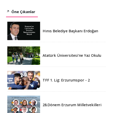
Öne Çıkanlar
Hınıs Belediye Başkanı Erdoğan
Eren vefat etti
Atatürk Üniversitesi'ne Yaz Okulu
İçin 155 Üniversiteden Öğrenci
Geldi
TFF 1. Lig: Erzurumspor - 2
Boluspor - 0
28.Dönem Erzurum Milletvekilleri
Belli Oldu