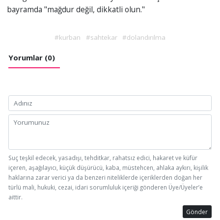
bayramda "mağdur değil, dikkatli olun."
#kurban
#sahtekar
#dolandırılma
Yorumlar (0)
Suç teşkil edecek, yasadışı, tehditkar, rahatsız edici, hakaret ve küfür
içeren, aşağılayıcı, küçük düşürücü, kaba, müstehcen, ahlaka aykırı, kişilik
haklarına zarar verici ya da benzeri niteliklerde içeriklerden doğan her
türlü mali, hukuki, cezai, idari sorumluluk içeriği gönderen Üye/Üyeler’e
aittir.
Gönder