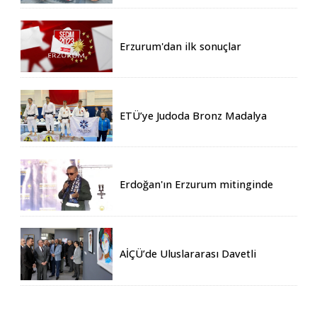
Erzurum'dan ilk sonuçlar
ETÜ’ye Judoda Bronz Madalya
Erdoğan'ın Erzurum mitinginde
katılım rekoru kırıldı
AİÇÜ’de Uluslararası Davetli
Karma Sergi Açıldı