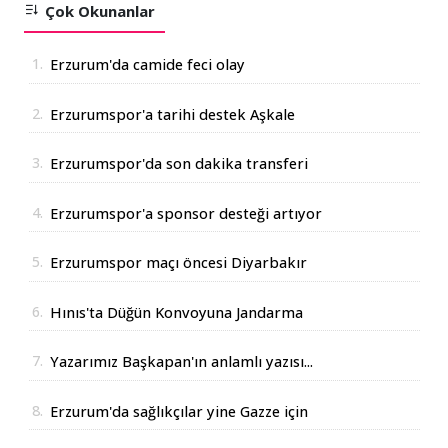
Çok Okunanlar
1.
Erzurum'da camide feci olay
2.
Erzurumspor'a tarihi destek Aşkale
Çimento'dan geldi
3.
Erzurumspor'da son dakika transferi
4.
Erzurumspor'a sponsor desteği artıyor
5.
Erzurumspor maçı öncesi Diyarbakır
Valisinden açıklama
6.
Hınıs'ta Düğün Konvoyuna Jandarma
Operasyonu
7.
Yazarımız Başkapan'ın anlamlı yazısı...
8.
Erzurum'da sağlıkçılar yine Gazze için
yürüdüler