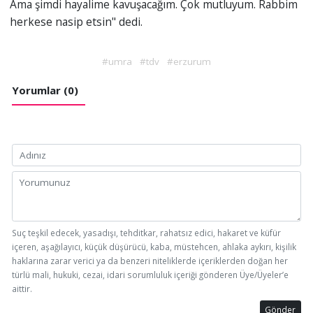
Ama şimdi hayalime kavuşacağım. Çok mutluyum. Rabbim
herkese nasip etsin" dedi.
#umra
#tdv
#erzurum
Yorumlar (0)
Suç teşkil edecek, yasadışı, tehditkar, rahatsız edici, hakaret ve küfür
içeren, aşağılayıcı, küçük düşürücü, kaba, müstehcen, ahlaka aykırı, kişilik
haklarına zarar verici ya da benzeri niteliklerde içeriklerden doğan her
türlü mali, hukuki, cezai, idari sorumluluk içeriği gönderen Üye/Üyeler’e
aittir.
Gönder