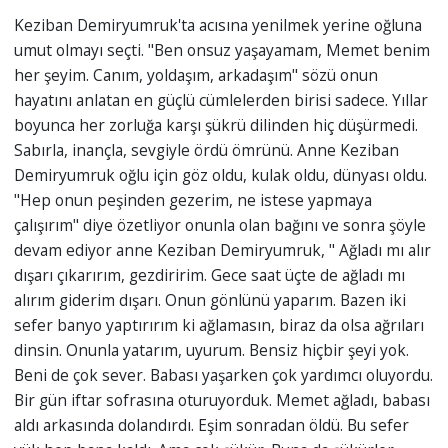
Keziban Demiryumruk'ta acısına yenilmek yerine oğluna
umut olmayı seçti. "Ben onsuz yaşayamam, Memet benim
her şeyim. Canım, yoldaşım, arkadaşım" sözü onun
hayatını anlatan en güçlü cümlelerden birisi sadece. Yıllar
boyunca her zorluğa karşı şükrü dilinden hiç düşürmedi.
Sabırla, inançla, sevgiyle ördü ömrünü. Anne Keziban
Demiryumruk oğlu için göz oldu, kulak oldu, dünyası oldu.
"Hep onun peşinden gezerim, ne istese yapmaya
çalışırım" diye özetliyor onunla olan bağını ve sonra şöyle
devam ediyor anne Keziban Demiryumruk, " Ağladı mı alır
dışarı çıkarırım, gezdiririm. Gece saat üçte de ağladı mı
alırım giderim dışarı. Onun gönlünü yaparım. Bazen iki
sefer banyo yaptırırım ki ağlamasın, biraz da olsa ağrıları
dinsin. Onunla yatarım, uyurum. Bensiz hiçbir şeyi yok.
Beni de çok sever. Babası yaşarken çok yardımcı oluyordu.
Bir gün iftar sofrasına oturuyorduk. Memet ağladı, babası
aldı arkasında dolandırdı. Eşim sonradan öldü. Bu sefer