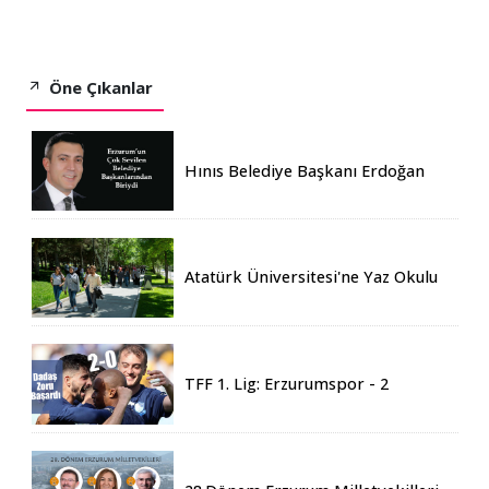
Öne Çıkanlar
Hınıs Belediye Başkanı Erdoğan
Eren vefat etti
Atatürk Üniversitesi'ne Yaz Okulu
İçin 155 Üniversiteden Öğrenci
Geldi
TFF 1. Lig: Erzurumspor - 2
Boluspor - 0