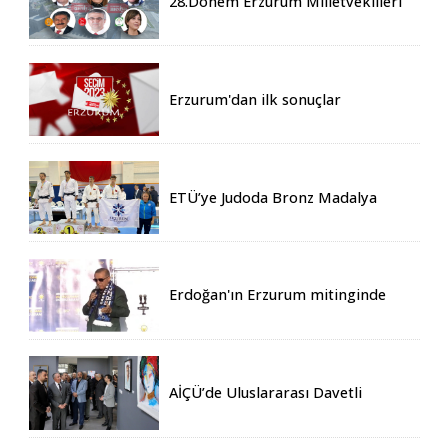
28.Dönem Erzurum Milletvekilleri
Belli Oldu
Erzurum'dan ilk sonuçlar
ETÜ’ye Judoda Bronz Madalya
Erdoğan'ın Erzurum mitinginde
katılım rekoru kırıldı
AİÇÜ’de Uluslararası Davetli
Karma Sergi Açıldı