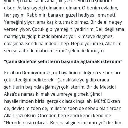
yük hep bana kaldı. Ama çok şükür. Buna da şükürler
olsun. Asla şikayetçi olmadım, olmam. O benim evladım,
her şeyim. Rabbimin bana en güzel hediyesi, emaneti.
Yemeğini yiyor, ama kaşık tutmak bilmez. Bir de eline şey
versen yiyor. Çocuk gibi yemeğini yediririm. Deli değil ama
mantığıyla gidip buzdolabını açıyor. Kimseye değmez,
dolaşmaz. Kendi halindedir hep. Hep diyorum ki, Allah'ım
sen şefaatinde mahrum etme" şeklinde konuştu.
"Çanakkale'de şehitlerin başında ağlamak isterdim"
Keziban Demiryumruk, üç hayalinin olduğunu ve bunları
çok istediğini belirterek, "Çanakkale'ye gidip orada
şehitlerin başında ağlamayı çok isterim. Bir de Mescidi
Aksa'da namaz kılmak ve umreye gitmek. Şimdi
hayallerimden birisi gerçek olacak inşallah. Müftülükten
de, devletimizden de, milletimizden de sebep olanlardan
Allah razı olsun. Önceden hep kendi kendi kendime
"Nerede nasip olacak. Ben nasıl giderim umreye" derdim.