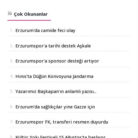
Çok Okunanlar
1.
Erzurum'da camide feci olay
2.
Erzurumspor'a tarihi destek Aşkale
Çimento'dan geldi
3.
Erzurumspor'a sponsor desteği artıyor
4.
Hınıs'ta Düğün Konvoyuna Jandarma
Operasyonu
5.
Yazarımız Başkapan'ın anlamlı yazısı...
6.
Erzurum'da sağlıkçılar yine Gazze için
yürüdüler
7.
Erzurumspor FK, transferi resmen duyurdu
8.
Kültür Yolu Festivali 15 Ağustos'ta başlıyor