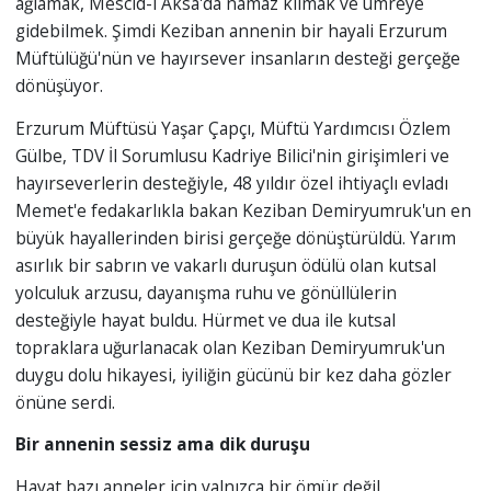
ağlamak, Mescid-i Aksa'da namaz kılmak ve umreye
gidebilmek. Şimdi Keziban annenin bir hayali Erzurum
Müftülüğü'nün ve hayırsever insanların desteği gerçeğe
dönüşüyor.
Erzurum Müftüsü Yaşar Çapçı, Müftü Yardımcısı Özlem
Gülbe, TDV İl Sorumlusu Kadriye Bilici'nin girişimleri ve
hayırseverlerin desteğiyle, 48 yıldır özel ihtiyaçlı evladı
Memet'e fedakarlıkla bakan Keziban Demiryumruk'un en
büyük hayallerinden birisi gerçeğe dönüştürüldü. Yarım
asırlık bir sabrın ve vakarlı duruşun ödülü olan kutsal
yolculuk arzusu, dayanışma ruhu ve gönüllülerin
desteğiyle hayat buldu. Hürmet ve dua ile kutsal
topraklara uğurlanacak olan Keziban Demiryumruk'un
duygu dolu hikayesi, iyiliğin gücünü bir kez daha gözler
önüne serdi.
Bir annenin sessiz ama dik duruşu
Hayat bazı anneler için yalnızca bir ömür değil,