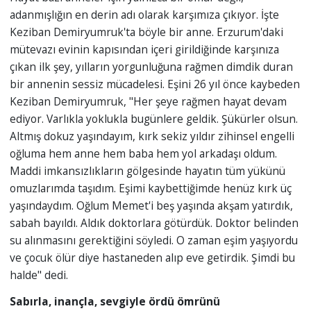
adanmışlığın en derin adı olarak karşımıza çıkıyor. İşte
Keziban Demiryumruk'ta böyle bir anne. Erzurum'daki
mütevazı evinin kapısından içeri girildiğinde karşınıza
çıkan ilk şey, yılların yorgunluğuna rağmen dimdik duran
bir annenin sessiz mücadelesi. Eşini 26 yıl önce kaybeden
Keziban Demiryumruk, "Her şeye rağmen hayat devam
ediyor. Varlıkla yoklukla bugünlere geldik. Şükürler olsun.
Altmış dokuz yaşındayım, kırk sekiz yıldır zihinsel engelli
oğluma hem anne hem baba hem yol arkadaşı oldum.
Maddi imkansızlıkların gölgesinde hayatın tüm yükünü
omuzlarımda taşıdım. Eşimi kaybettiğimde henüz kırk üç
yaşındaydım. Oğlum Memet'i beş yaşında akşam yatırdık,
sabah bayıldı. Aldık doktorlara götürdük. Doktor belinden
su alınmasını gerektiğini söyledi. O zaman eşim yaşıyordu
ve çocuk ölür diye hastaneden alıp eve getirdik. Şimdi bu
halde" dedi.
Sabırla, inançla, sevgiyle ördü ömrünü