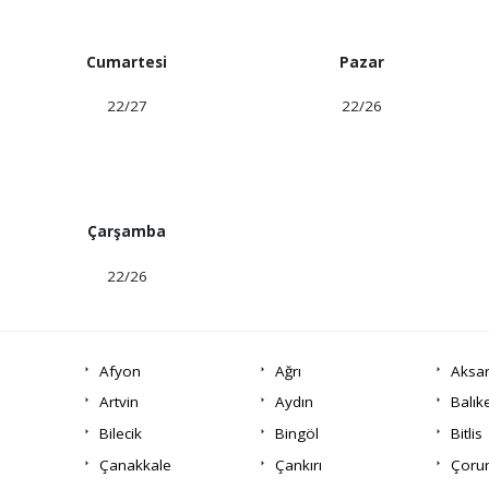
Cumartesi
Pazar
22/27
22/26
Çarşamba
22/26
Afyon
Ağrı
Aksa
Artvin
Aydın
Balık
Bilecik
Bingöl
Bitlis
Çanakkale
Çankırı
Çor