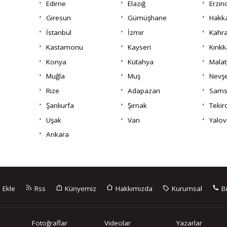
Edirne
Elazığ
Erzin
Giresun
Gümüşhane
Hakka
İstanbul
İzmir
Kahr
Kastamonu
Kayseri
Kırıkk
Konya
Kütahya
Malat
Muğla
Muş
Nevşe
Rize
Adapazarı
Sams
Şanlıurfa
Şırnak
Tekir
Uşak
Van
Yalov
Ankara
 Ekle
Rss
Künyemiz
Hakkımızda
Kurumsal
Bi
Fotoğraflar
Videolar
Yazarlar