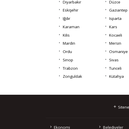
Diyarbakır
Düzce
Eskişehir
Gaziantep
Iğdır
Isparta
Karaman
Kars
Kilis
Kocaeli
Mardin
Mersin
Ordu
Osmaniye
Sinop
Sivas
Trabzon
Tunceli
Zonguldak
Kütahya
Sitene
Ekonomi
Belediyeler