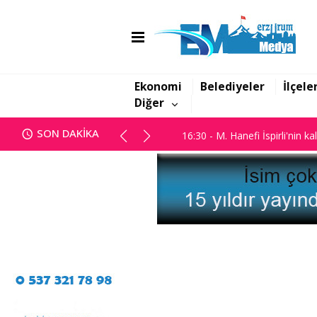
16:06 - Görbil Özcan partisinde
16:30 - M. Hanefi İspirli'nin ka
Ekonomi
Belediyeler
İlçele
Diğer
16:06 - Görbil Özcan partisinde
SON DAKİKA
16:30 - M. Hanefi İspirli'nin ka