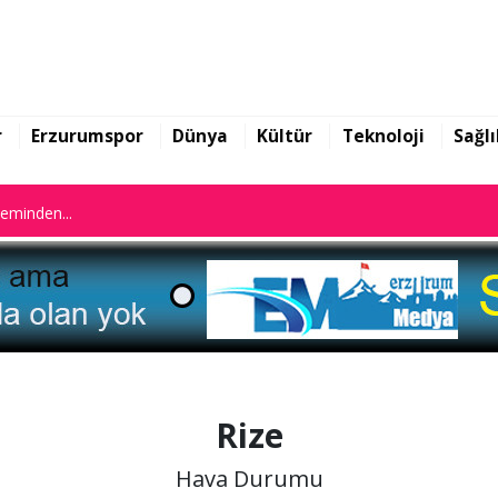
n istifa etti
leminden...
r
Erzurumspor
Dünya
Kültür
Teknoloji
Sağlı
n istifa etti
leminden...
Rize
Hava Durumu