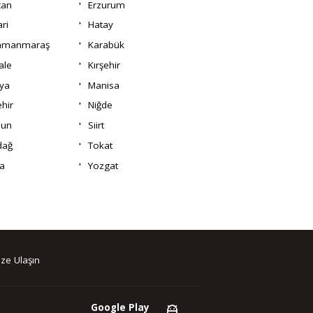
can
Erzurum
ri
Hatay
amanmaraş
Karabük
ale
Kırşehir
ya
Manisa
hir
Niğde
un
Siirt
dağ
Tokat
a
Yozgat
ze Ulaşın
Google Play