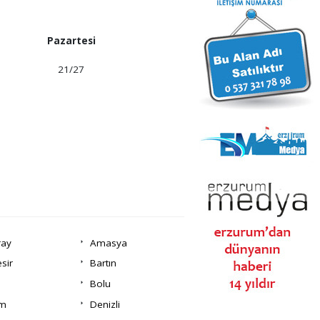
Pazartesi
21/27
ray
Amasya
esir
Bartın
Bolu
um
Denizli