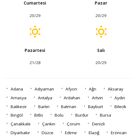
Cumartesi
Pazar
20/29
20/29
Pazartesi
Salı
21/28
20/29
Adana
Adıyaman
Afyon
Ağrı
Aksaray
Amasya
Antalya
Ardahan
Artvin
Aydın
Balıkesir
Bartın
Batman
Bayburt
Bilecik
Bingöl
Bitlis
Bolu
Burdur
Bursa
Çanakkale
Çankırı
Çorum
Denizli
Diyarbakır
Düzce
Edirne
Elazığ
Erzincan