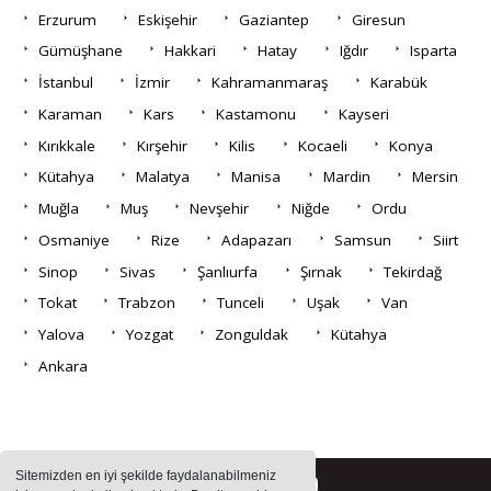
Erzurum
Eskişehir
Gaziantep
Giresun
Gümüşhane
Hakkari
Hatay
Iğdır
Isparta
İstanbul
İzmir
Kahramanmaraş
Karabük
Karaman
Kars
Kastamonu
Kayseri
Kırıkkale
Kırşehir
Kilis
Kocaeli
Konya
Kütahya
Malatya
Manisa
Mardin
Mersin
Muğla
Muş
Nevşehir
Niğde
Ordu
Osmaniye
Rize
Adapazarı
Samsun
Siirt
Sinop
Sivas
Şanlıurfa
Şırnak
Tekirdağ
Tokat
Trabzon
Tunceli
Uşak
Van
Yalova
Yozgat
Zonguldak
Kütahya
Ankara
Sitemizden en iyi şekilde faydalanabilmeniz