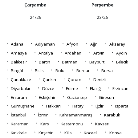
Çarşamba
Perşembe
24/26
23/26
Adana
Adıyaman
Afyon
Ağrı
Aksaray
Amasya
Antalya
Ardahan
Artvin
Aydın
Balıkesir
Bartın
Batman
Bayburt
Bilecik
Bingöl
Bitlis
Bolu
Burdur
Bursa
Çanakkale
Çankırı
Çorum
Denizli
Diyarbakır
Düzce
Edirne
Elazığ
Erzincan
Erzurum
Eskişehir
Gaziantep
Giresun
Gümüşhane
Hakkari
Hatay
Iğdır
Isparta
İstanbul
İzmir
Kahramanmaraş
Karabük
Karaman
Kars
Kastamonu
Kayseri
Kırıkkale
Kırşehir
Kilis
Kocaeli
Konya