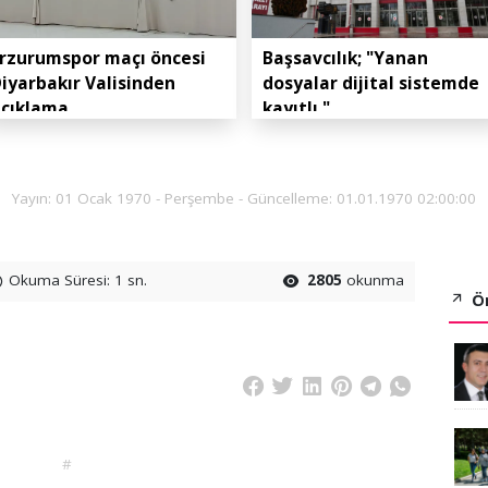
rzurumspor maçı öncesi
Başsavcılık; "Yanan
iyarbakır Valisinden
dosyalar dijital sistemde
açıklama
kayıtlı."
Yayın: 01 Ocak 1970 - Perşembe - Güncelleme: 01.01.1970 02:00:00
Okuma Süresi: 1 sn.
2805
okunma
Ön
#