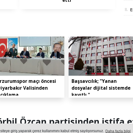
i
8.
E
r
rzurumspor maçı öncesi
Başsavcılık; "Yanan
iyarbakır Valisinden
dosyalar dijital sistemde
açıklama
kayıtlı."
rbil Özcan partisinden istifa e
 siteye giriş yaparak çerez kullanımını kabul etmiş sayılıyorsunuz.
Daha fazla bilgi