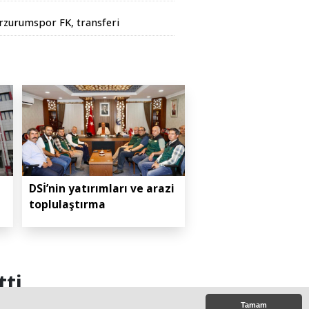
çin yürüdüler
rzurumspor FK, transferi
esmen duyurdu
DSİ’nin yatırımları ve arazi
toplulaştırma
tti
Tamam