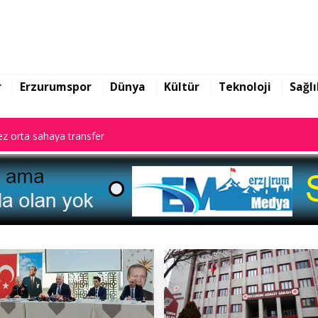
z orta sahaya transfer
r
Erzurumspor
Dünya
Kültür
Teknoloji
Sağlı
z orta sahaya transfer
z orta sahaya transfer