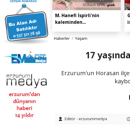
M. Hanefi İspirli'nin
G
kaleminden...
i
Haberler
Yaşam
17 yaşında
Erzurum'un Horasan ilçes
kaybo
Editör - erzurummedya