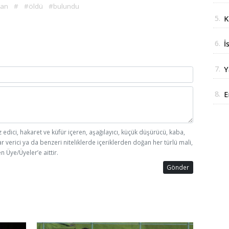
ban
#
#öldü
#bulundu
J
5.
K
t
6.
İ
z
7.
Y
y
8.
E
i
z edici, hakaret ve küfür içeren, aşağılayıcı, küçük düşürücü, kaba,
ar verici ya da benzeri niteliklerde içeriklerden doğan her türlü mali,
n Üye/Üyeler’e aittir.
Gönder