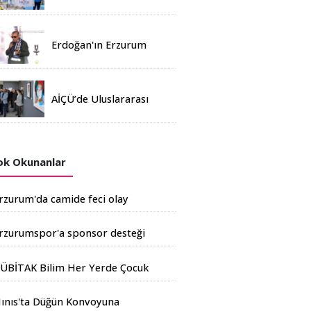
Madalya
Erdoğan'ın Erzurum
mitinginde katılım
rekoru kırıldı
AİÇÜ’de Uluslararası
Davetli Karma Sergi
Açıldı
k Okunanlar
rzurum'da camide feci olay
rzurumspor'a sponsor desteği
rtıyor
ÜBİTAK Bilim Her Yerde Çocuk
enliği Erzurum'da
ınıs'ta Düğün Konvoyuna