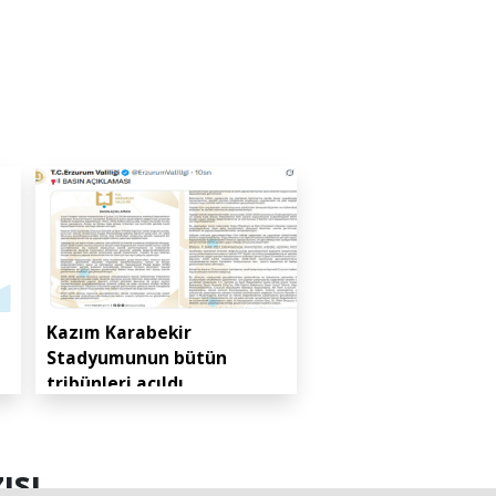
Kazım Karabekir
Stadyumunun bütün
tribünleri açıldı
sı...