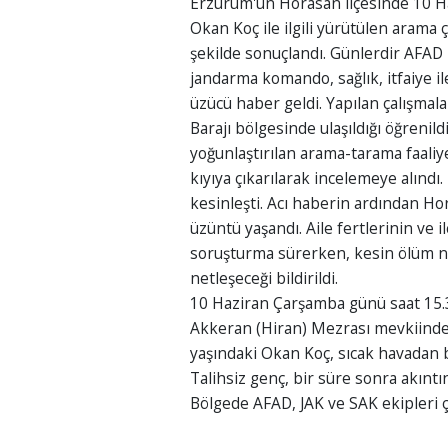
Erzurum'un Horasan ilçesinde 10 Ha
Okan Koç ile ilgili yürütülen arama 
şekilde sonuçlandı. Günlerdir AFAD
jandarma komando, sağlık, itfaiye il
üzücü haber geldi. Yapılan çalışma
Barajı bölgesinde ulaşıldığı öğrenild
yoğunlaştırılan arama-tarama faaliy
kıyıya çıkarılarak incelemeye alındı
kesinleşti. Acı haberin ardından Ho
üzüntü yaşandı. Aile fertlerinin ve il
soruşturma sürerken, kesin ölüm ne
netleşeceği bildirildi.
10 Haziran Çarşamba günü saat 15.30
Akkeran (Hiran) Mezrası mevkiinde
yaşındaki Okan Koç, sıcak havadan 
Talihsiz genç, bir süre sonra akın
Bölgede AFAD, JAK ve SAK ekipleri ça