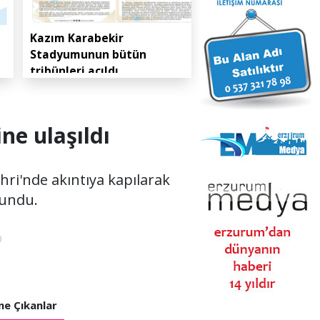
Kazım Karabekir
Stadyumunun bütün
tribünleri açıldı
ne ulaşıldı
ri'nde akıntıya kapılarak
lundu.
0
e Çıkanlar