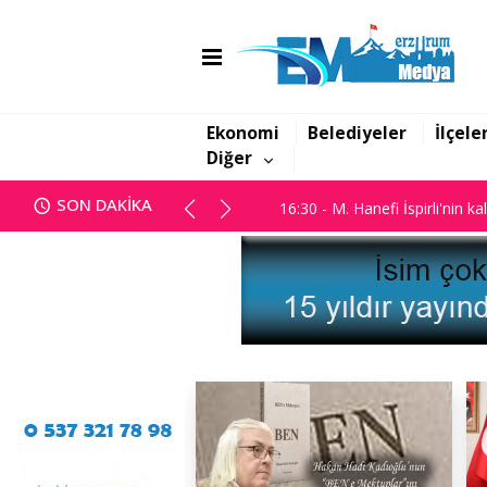
16:06 - Görbil Özcan partisinde
Ekonomi
Belediyeler
İlçele
Diğer
16:30 - M. Hanefi İspirli'nin ka
SON DAKİKA
16:06 - Görbil Özcan partisinde
16:30 - M. Hanefi İspirli'nin ka