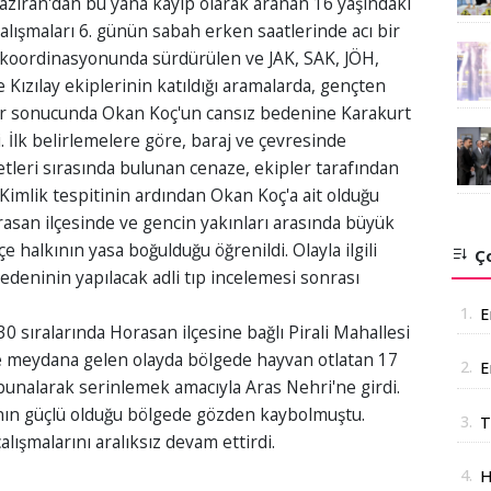
ziran'dan bu yana kayıp olarak aranan 16 yaşındaki
çalışmaları 6. günün sabah erken saatlerinde acı bir
 koordinasyonunda sürdürülen ve JAK, SAK, JÖH,
e Kızılay ekiplerinin katıldığı aramalarda, gençten
lar sonucunda Okan Koç'un cansız bedenine Karakurt
i. İlk belirlemelere göre, baraj ve çevresinde
etleri sırasında bulunan cenaze, ekipler tarafından
. Kimlik tespitinin ardından Okan Koç'a ait olduğu
rasan ilçesinde ve gencin yakınları arasında büyük
çe halkının yasa boğulduğu öğrenildi. Olayla ilgili
Ço
deninin yapılacak adli tıp incelemesi sonrası
1.
E
 sıralarında Horasan ilçesine bağlı Pirali Mahallesi
 meydana gelen olayda bölgede hayvan otlatan 17
2.
E
bunalarak serinlemek amacıyla Aras Nehri'ne girdi.
a
tının güçlü olduğu bölgede gözden kaybolmuştu.
3.
T
lışmalarını aralıksız devam ettirdi.
Ş
4.
H