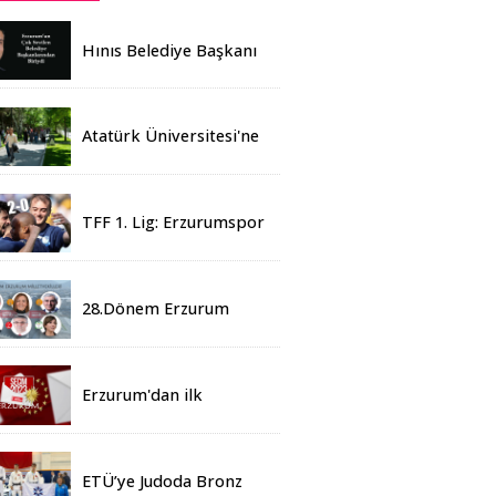
Hınıs Belediye Başkanı
Erdoğan Eren vefat etti
Atatürk Üniversitesi'ne
Yaz Okulu İçin 155
Üniversiteden Öğrenci
Geldi
TFF 1. Lig: Erzurumspor
- 2 Boluspor - 0
28.Dönem Erzurum
Milletvekilleri Belli Oldu
Erzurum'dan ilk
sonuçlar
ETÜ’ye Judoda Bronz