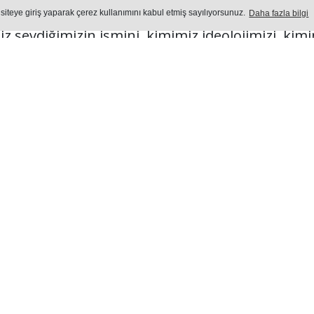
 siteye giriş yaparak çerez kullanımını kabul etmiş sayılıyorsunuz.
Daha fazla bilgi
iz sevdiğimizin ismini, kimimiz ideolojimizi, k
bırakıyoruz buralara.
Yayın: 04 Ağustos 2026 - Salı - Güncelleme: 04.08.2026 17:34:0
YAŞAM
Okuma Süresi: 2 dk.
588
okunma
Ön