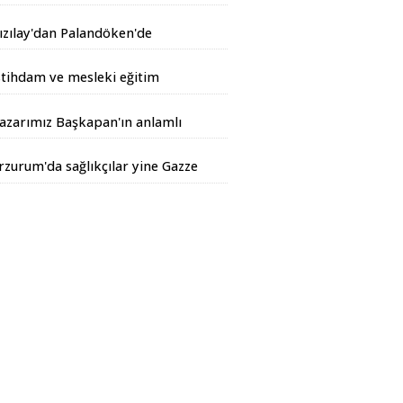
andarma Operasyonu
ızılay'dan Palandöken'de
akımlara tatlı jesti
stihdam ve mesleki eğitim
irvesi
azarımız Başkapan'ın anlamlı
azısı...
rzurum'da sağlıkçılar yine Gazze
çin yürüdüler