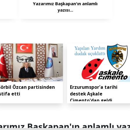
Yazarımız Başkapan'ın anlamlı
yazısı...
örbil Özcan partisinden
Erzurumspor'a tarihi
stifa etti
destek Aşkale
Çimento'dan geldi
rımız Başkapan'ın anlamlı yazı