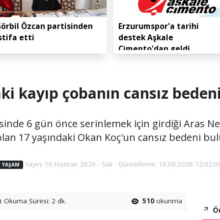
örbil Özcan partisinden
Erzurumspor'a tarihi
stifa etti
destek Aşkale
Çimento'dan geldi
ki kayıp çobanın cansız bedeni
inde 6 gün önce serinlemek için girdiği Aras Neh
lan 17 yaşındaki Okan Koç'un cansız bedeni bu
Yayın: 16 Haziran 2026 - Salı - Güncelleme: 16.06.2026 12:02:0
YAŞAM
Okuma Süresi: 2 dk.
510
okunma
Ön