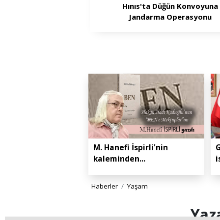
Hınıs'ta Düğün Konvoyuna
Jandarma Operasyonu
M. Hanefi İspirli'nin
G
kaleminden...
i
Haberler
Yaşam
Yaza