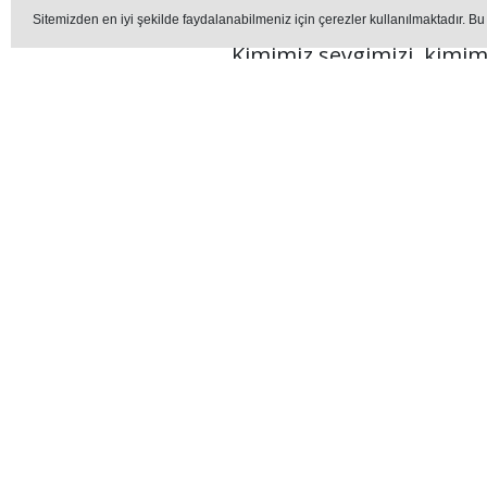
Sitemizden en iyi şekilde faydalanabilmeniz için çerezler kullanılmaktadır. Bu
Kimimiz sevgimizi, kimim
Editör - erzurummedya