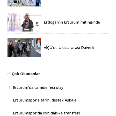
Erdoğan'ın Erzurum mitinginde
katılım rekoru kırıldı
AİÇÜ’de Uluslararası Davetli
Karma Sergi Açıldı
Çok Okunanlar
1.
Erzurum'da camide feci olay
2.
Erzurumspor'a tarihi destek Aşkale
Çimento'dan geldi
3.
Erzurumspor'da son dakika transferi