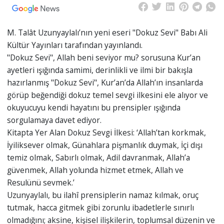
M. Talât Uzunyaylalı’nın yeni eseri "Dokuz Sevi" Babı Ali
Kültür Yayınları tarafından yayınlandı.
"Dokuz Sevi", Allah beni seviyor mu? sorusuna Kur’an
ayetleri ışığında samimi, derinlikli ve ilmi bir bakışla
hazırlanmış "Dokuz Sevi", Kur’an’da Allah’ın insanlarda
görüp beğendiği dokuz temel sevgi ilkesini ele alıyor ve
okuyucuyu kendi hayatını bu prensipler ışığında
sorgulamaya davet ediyor.
Kitapta Yer Alan Dokuz Sevgi İlkesi: ‘Allah’tan korkmak,
İyiliksever olmak, Günahlara pişmanlık duymak, İçi dışı
temiz olmak, Sabırlı olmak, Adil davranmak, Allah’a
güvenmek, Allah yolunda hizmet etmek, Allah ve
Resulünü sevmek.’
Uzunyaylalı, bu ilahî prensiplerin namaz kılmak, oruç
tutmak, hacca gitmek gibi zorunlu ibadetlerle sınırlı
olmadığını; aksine, kişisel ilişkilerin, toplumsal düzenin ve