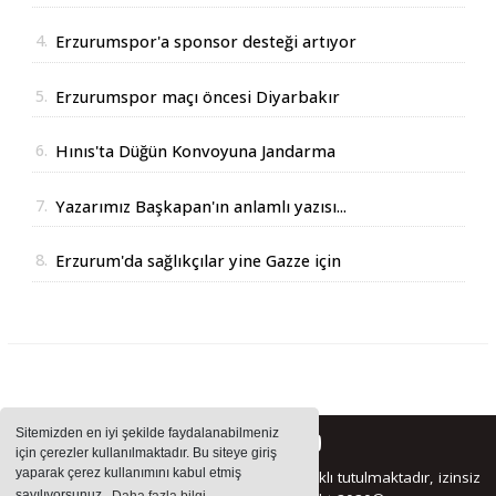
4.
Erzurumspor'a sponsor desteği artıyor
5.
Erzurumspor maçı öncesi Diyarbakır
Valisinden açıklama
6.
Hınıs'ta Düğün Konvoyuna Jandarma
Operasyonu
7.
Yazarımız Başkapan'ın anlamlı yazısı...
8.
Erzurum'da sağlıkçılar yine Gazze için
yürüdüler
Sitemizden en iyi şekilde faydalanabilmeniz
için çerezler kullanılmaktadır. Bu siteye giriş
yaparak çerez kullanımını kabul etmiş
Sitemizde bulunan içeriklerin tüm hakları saklı tutulmaktadır, izinsiz
sayılıyorsunuz.
Daha fazla bilgi