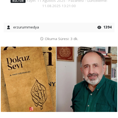
Yayın: 11 Ağustos 2025 - Pazartesi - Güncelleme:
KÜLTÜR
11.08.2025 13:21:00
erzurummedya
1394
Okuma Süresi: 3 dk.