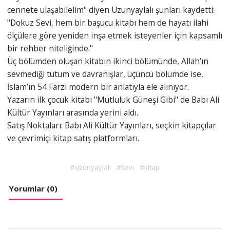
cennete ulaşabilelim" diyen Uzunyaylalı şunları kaydetti:
"Dokuz Sevi, hem bir başucu kitabı hem de hayatı ilahi
ölçülere göre yeniden inşa etmek isteyenler için kapsamlı
bir rehber niteliğinde."
Üç bölümden oluşan kitabın ikinci bölümünde, Allah’ın
sevmediği tutum ve davranışlar, üçüncü bölümde ise,
İslam’ın 54 Farzı modern bir anlatıyla ele alınıyor.
Yazarın ilk çocuk kitabı "Mutluluk Güneşi Gibi" de Babı Ali
Kültür Yayınları arasında yerini aldı.
Satış Noktaları: Babı Ali Kültür Yayınları, seçkin kitapçılar
ve çevrimiçi kitap satış platformları.
#uzunyaylali
#sevi
#kitap
Yorumlar (0)