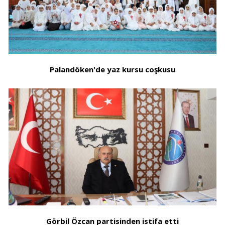
Palandöken'de yaz kursu coşkusu
Görbil Özcan partisinden istifa etti