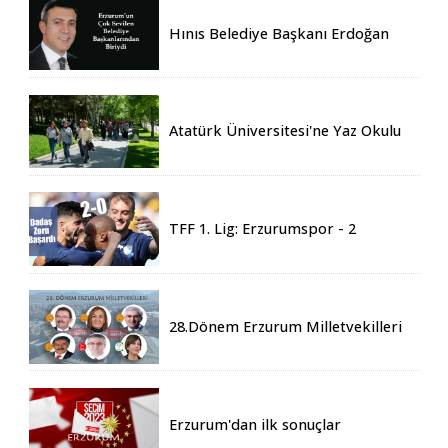
Hınıs Belediye Başkanı Erdoğan
Eren vefat etti
Atatürk Üniversitesi'ne Yaz Okulu
İçin 155 Üniversiteden Öğrenci
Geldi
TFF 1. Lig: Erzurumspor - 2
Boluspor - 0
28.Dönem Erzurum Milletvekilleri
Belli Oldu
Erzurum'dan ilk sonuçlar