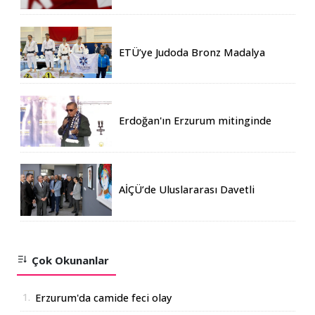
ETÜ’ye Judoda Bronz Madalya
Erdoğan'ın Erzurum mitinginde
katılım rekoru kırıldı
AİÇÜ’de Uluslararası Davetli
Karma Sergi Açıldı
Çok Okunanlar
1.
Erzurum'da camide feci olay