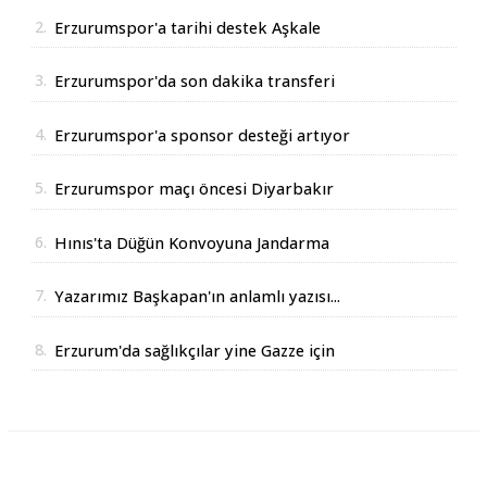
2.
Erzurumspor'a tarihi destek Aşkale
Çimento'dan geldi
3.
Erzurumspor'da son dakika transferi
4.
Erzurumspor'a sponsor desteği artıyor
5.
Erzurumspor maçı öncesi Diyarbakır
Valisinden açıklama
6.
Hınıs'ta Düğün Konvoyuna Jandarma
Operasyonu
7.
Yazarımız Başkapan'ın anlamlı yazısı...
8.
Erzurum'da sağlıkçılar yine Gazze için
yürüdüler