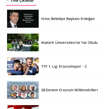
Öne Çıkanlar
Hınıs Belediye Başkanı Erdoğan
Eren vefat etti
Atatürk Üniversitesi'ne Yaz Okulu
İçin 155 Üniversiteden Öğrenci
Geldi
TFF 1. Lig: Erzurumspor - 2
Boluspor - 0
28.Dönem Erzurum Milletvekilleri
Belli Oldu