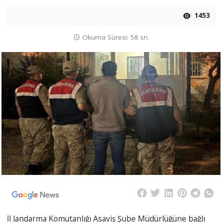
1453
Okuma Süresi: 58 sn.
İl Jandarma Komutanlığı Asayiş Şube Müdürlüğüne bağlı