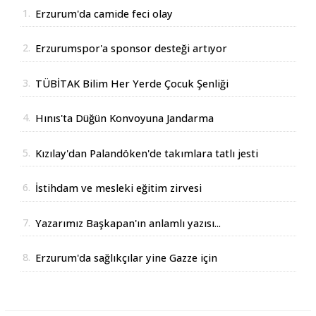
1.
Erzurum'da camide feci olay
2.
Erzurumspor'a sponsor desteği artıyor
3.
TÜBİTAK Bilim Her Yerde Çocuk Şenliği
Erzurum'da
4.
Hınıs'ta Düğün Konvoyuna Jandarma
Operasyonu
5.
Kızılay'dan Palandöken'de takımlara tatlı jesti
6.
İstihdam ve mesleki eğitim zirvesi
7.
Yazarımız Başkapan'ın anlamlı yazısı...
8.
Erzurum'da sağlıkçılar yine Gazze için
yürüdüler