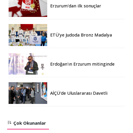
Erzurum'dan ilk sonuçlar
ETÜ’ye Judoda Bronz Madalya
Erdoğan'ın Erzurum mitinginde
katılım rekoru kırıldı
AİÇÜ’de Uluslararası Davetli
Karma Sergi Açıldı
Çok Okunanlar