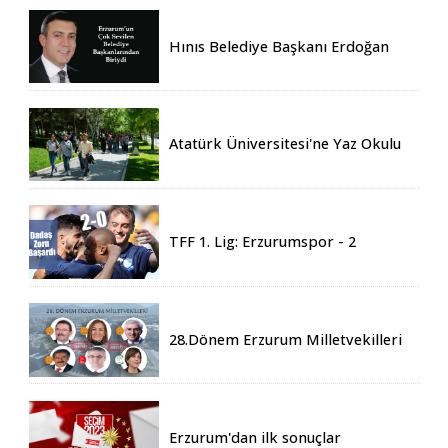
Hınıs Belediye Başkanı Erdoğan
Eren vefat etti
Atatürk Üniversitesi'ne Yaz Okulu
İçin 155 Üniversiteden Öğrenci
Geldi
TFF 1. Lig: Erzurumspor - 2
Boluspor - 0
28.Dönem Erzurum Milletvekilleri
Belli Oldu
Erzurum'dan ilk sonuçlar