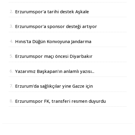
2.
Erzurumspor'a tarihi destek Aşkale
Çimento'dan geldi
3.
Erzurumspor'a sponsor desteği artıyor
4.
Hınıs'ta Düğün Konvoyuna Jandarma
Operasyonu
5.
Erzurumspor maçı öncesi Diyarbakır
Valisinden açıklama
6.
Yazarımız Başkapan'ın anlamlı yazısı...
7.
Erzurum'da sağlıkçılar yine Gazze için
yürüdüler
8.
Erzurumspor FK, transferi resmen duyurdu