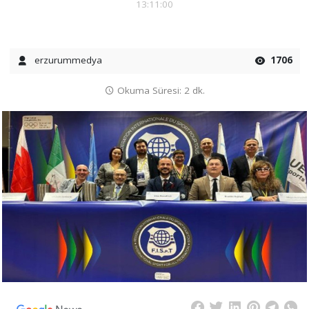
13:11:00
erzurummedya
1706
Okuma Süresi: 2 dk.