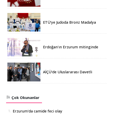
ETÜ’ye Judoda Bronz Madalya
Erdoğan'ın Erzurum mitinginde
katılım rekoru kırıldı
AİÇÜ’de Uluslararası Davetli
Karma Sergi Açıldı
Çok Okunanlar
1.
Erzurum'da camide feci olay