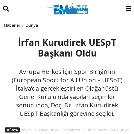
Haberler
Dünya
İrfan Kurudirek UESpT
Başkanı Oldu
Avrupa Herkes İçin Spor Birliği’nin
(European Sport for All Union – UESpT)
İtalya’da gerçekleştirilen Olağanüstü
Genel Kurulu’nda yapılan seçimler
sonucunda, Doç. Dr. İrfan Kurudirek
UESpT Başkanlığı görevine seçildi.
Yayın: 26 Ocak 2026 - Pazartesi - Güncelleme: 26.01.2026
DÜNYA