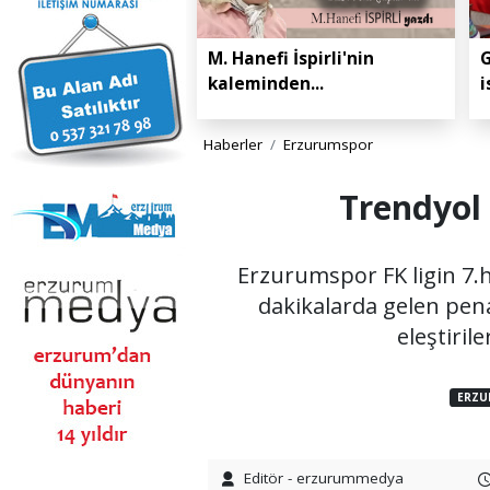
M. Hanefi İspirli'nin
G
kaleminden...
i
Haberler
Erzurumspor
Trendyol 
Erzurumspor FK ligin 7.
dakikalarda gelen penal
eleştiri
ERZU
Editör - erzurummedya