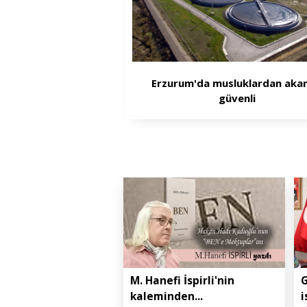
Erzurum'da musluklardan akan
güvenli
M. Hanefi İspirli'nin
G
kaleminden...
i