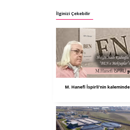
İlginizi Çekebilir
M. Hanefi İspirli'nin kaleminden