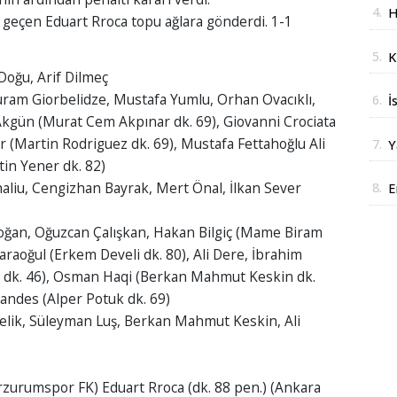
4.
H
 geçen Eduart Rroca topu ağlara gönderdi. 1-1
J
5.
K
oğu, Arif Dilmeç
t
ram Giorbelidze, Mustafa Yumlu, Orhan Ovacıklı,
6.
İ
Akgün (Murat Cem Akpınar dk. 69), Giovanni Crociata
z
r (Martin Rodriguez dk. 69), Mustafa Fettahoğlu Ali
7.
Y
tin Yener dk. 82)
y
liu, Cengizhan Bayrak, Mert Önal, İlkan Sever
8.
E
i
ğan, Oğuzcan Çalışkan, Hakan Bilgiç (Mame Biram
araoğul (Erkem Develi dk. 80), Ali Dere, İbrahim
a dk. 46), Osman Haqi (Berkan Mahmut Keskin dk.
andes (Alper Potuk dk. 69)
Çelik, Süleyman Luş, Berkan Mahmut Keskin, Ali
Erzurumspor FK) Eduart Rroca (dk. 88 pen.) (Ankara