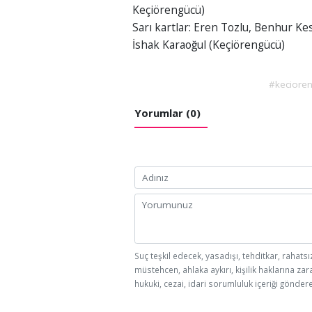
Keçiörengücü)
Sarı kartlar: Eren Tozlu, Benhur K
İshak Karaoğul (Keçiörengücü)
#keciore
Yorumlar (0)
Suç teşkil edecek, yasadışı, tehditkar, rahatsı
müstehcen, ahlaka aykırı, kişilik haklarına zar
hukuki, cezai, idari sorumluluk içeriği göndere