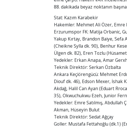
88. dakikada beyaz noktanın başına
Stat: Kazım Karabekir
Hakemler: Mehmet Ali Özer, Emre D
Erzurumspor FK: Matija Orbanic, Gu
Yakup Kırtay, Brandon Baiye, Sefa 
(Cheikne Sylla dk. 90), Benhur Kese
Ülgen dk. 82), Eren Tozlu (Hüsamet
Yedekler: Erkan Anapa, Amar Gerxha
Teknik Direktör: Serkan Özbalta
Ankara Keçiörengücü: Mehmet Erdo
Diouf dk. 46), Edson Mexer, İshak K
Akdağ, Halil Can Ayan (Eduart Rroc
35), Okwuchukwu Ezeh, Junior Fern
Yedekler: Emre Satılmış, Abdullah 
Akman, Hüseyin Bulut
Teknik Direktör: Sedat Ağçay
Goller: Mustafa Fettahoğlu (dk.1) (