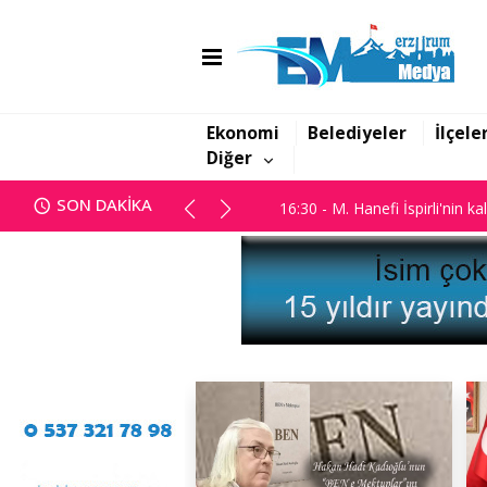
16:06 - Görbil Özcan partisinde
16:30 - M. Hanefi İspirli'nin ka
Ekonomi
Belediyeler
İlçele
Diğer
16:06 - Görbil Özcan partisinde
SON DAKİKA
16:30 - M. Hanefi İspirli'nin ka