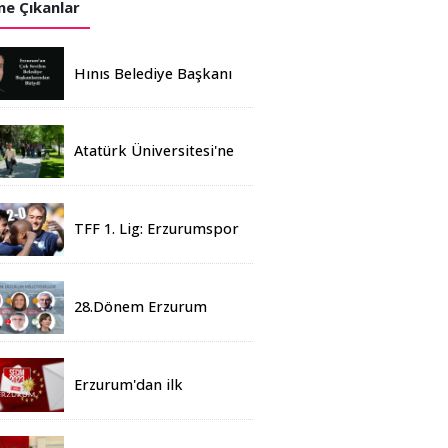
e Çıkanlar
Hınıs Belediye Başkanı
Erdoğan Eren vefat etti
Atatürk Üniversitesi'ne
Yaz Okulu İçin 155
Üniversiteden Öğrenci
Geldi
TFF 1. Lig: Erzurumspor
- 2 Boluspor - 0
28.Dönem Erzurum
Milletvekilleri Belli Oldu
Erzurum'dan ilk
sonuçlar