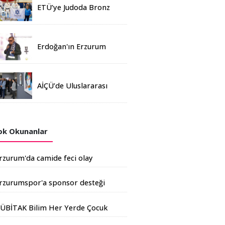
ETÜ’ye Judoda Bronz
Madalya
Erdoğan'ın Erzurum
mitinginde katılım
rekoru kırıldı
AİÇÜ’de Uluslararası
Davetli Karma Sergi
Açıldı
k Okunanlar
rzurum'da camide feci olay
rzurumspor'a sponsor desteği
rtıyor
ÜBİTAK Bilim Her Yerde Çocuk
enliği Erzurum'da