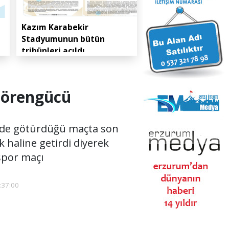
Kazım Karabekir
Stadyumunun bütün
tribünleri açıldı
çiörengücü
önde götürdüğü maçta son
k haline getirdi diyerek
spor maçı
:37:00