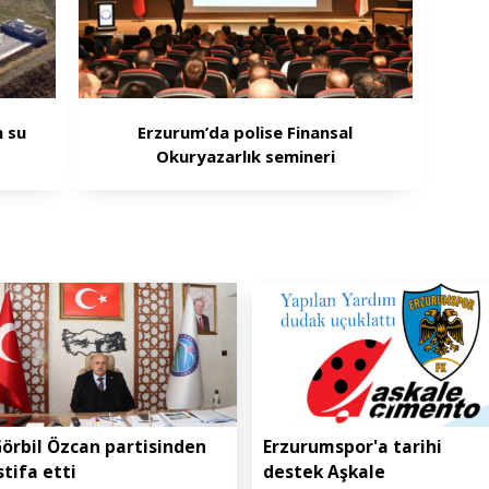
 su
Erzurum’da polise Finansal
Okuryazarlık semineri
örbil Özcan partisinden
Erzurumspor'a tarihi
stifa etti
destek Aşkale