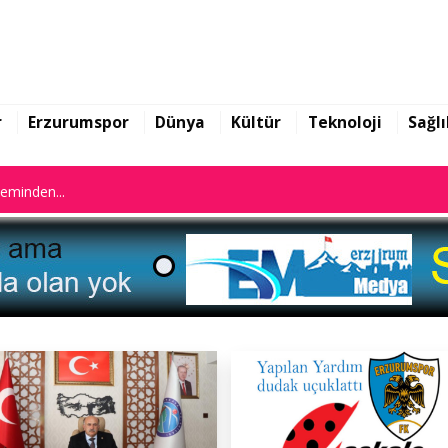
n istifa etti
leminden...
r
Erzurumspor
Dünya
Kültür
Teknoloji
Sağlı
n istifa etti
leminden...