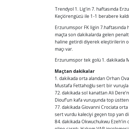
Trendyol 1. Lig'in 7. haftasında Er
Keçiörengücü ile 1-1 berabere kaldı
Erzurumspor FK ligin 7.haftasında 
maçta son dakikalarda gelen penaltı 
haline getirdi diyerek eleştirileri
maçı var.
Erzurumspor tek golü 1. dakikada 
Maçtan dakikalar
1. dakikada orta alandan Orhan Ova
Mustafa Fettahoğlu sert bir vuruşla 
72. dakikada sol kanattan Ali Dere
Diouf’un kafa vuruşunda top üstten a
77. dakikada Giovanni Crociata orta
sert vurdu kaleciyi geçen top yan d
84. dakikada Okwuchukwu Ezeh’in ce
eline çarptı. Hakem VAR incelemesin