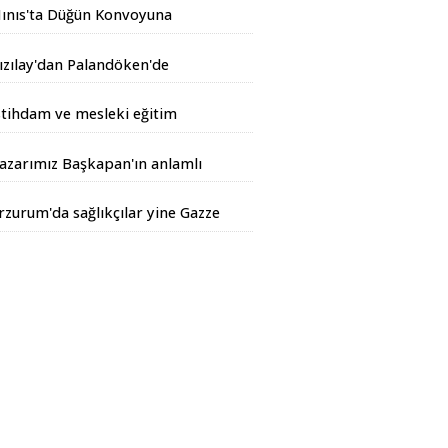
ınıs'ta Düğün Konvoyuna
andarma Operasyonu
ızılay'dan Palandöken'de
akımlara tatlı jesti
stihdam ve mesleki eğitim
irvesi
azarımız Başkapan'ın anlamlı
azısı...
rzurum'da sağlıkçılar yine Gazze
çin yürüdüler