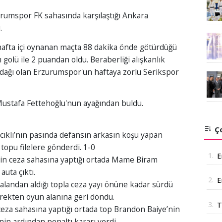
zurumspor FK sahasında karşılaştığı Ankara
.
hafta içi oynanan maçta 88 dakika önde götürdüğü
golü ile 2 puandan oldu. Beraberliği alışkanlık
n odağı olan Erzurumspor'un haftaya zorlu Serikspor
Mustafa Fettehoğlu'nun ayağından buldu.
Ço
cıklı’nın pasında defansın arkasın koşu yapan
topu filelere gönderdi. 1-0
1.
E
’nin ceza sahasına yaptığı ortada Mame Biram
uta çıktı.
2.
E
 alandan aldığı topla ceza yayı önüne kadar sürdü
a
irekten oyun alanına geri döndü.
3.
T
za sahasına yaptığı ortada top Brandon Baiye’nin
Ş
in ardından penaltı kararı verdi.