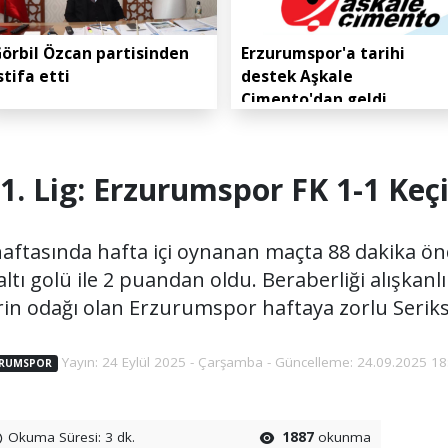
örbil Özcan partisinden
Erzurumspor'a tarihi
stifa etti
destek Aşkale
Çimento'dan geldi
1. Lig: Erzurumspor FK 1-1 Ke
haftasında hafta içi oynanan maçta 88 dakika 
tı golü ile 2 puandan oldu. Beraberliği alışkanlı
lerin odağı olan Erzurumspor haftaya zorlu Serik
Yayın: 24 Eylül 2025 - Çarşamba - Güncelleme: 24.09.2025 18
RUMSPOR
Okuma Süresi: 3 dk.
1887
okunma