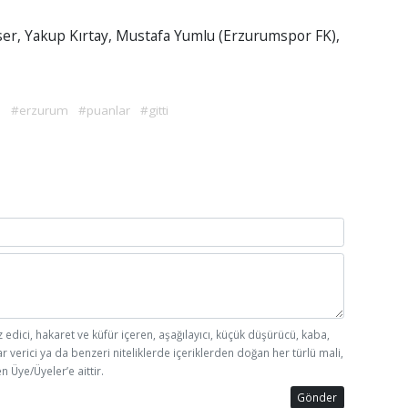
eser, Yakup Kırtay, Mustafa Yumlu (Erzurumspor FK),
n
#erzurum
#puanlar
#gitti
z edici, hakaret ve küfür içeren, aşağılayıcı, küçük düşürücü, kaba,
ar verici ya da benzeri niteliklerde içeriklerden doğan her türlü mali,
n Üye/Üyeler’e aittir.
Gönder