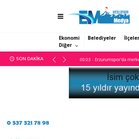
00:03 - Erzurumspor'da merke
Ekonomi
Belediyeler
İlçele
Diğer
00:03 - Erzurumspor'da merke
SON DAKİKA
00:03 - Erzurumspor'da merke