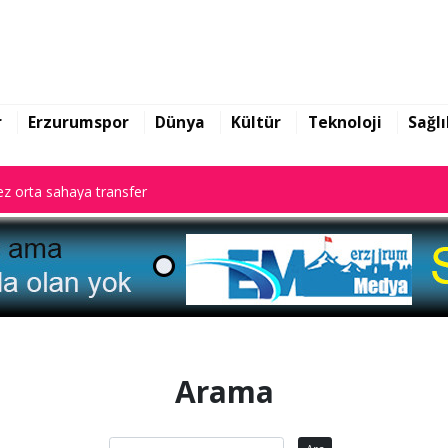
z orta sahaya transfer
r
Erzurumspor
Dünya
Kültür
Teknoloji
Sağlı
z orta sahaya transfer
z orta sahaya transfer
Arama