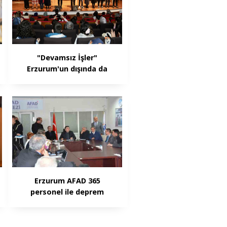
"Devamsız İşler"
Erzurum'un dışında da
ilgi odağı oldu
Erzurum AFAD 365
personel ile deprem
bölgesine gitti