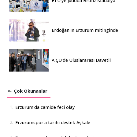
ETÜ’ye Judoda Bronz Madalya
Erdoğan'ın Erzurum mitinginde
katılım rekoru kırıldı
AİÇÜ’de Uluslararası Davetli
Karma Sergi Açıldı
Çok Okunanlar
1.
Erzurum'da camide feci olay
2.
Erzurumspor'a tarihi destek Aşkale
Çimento'dan geldi