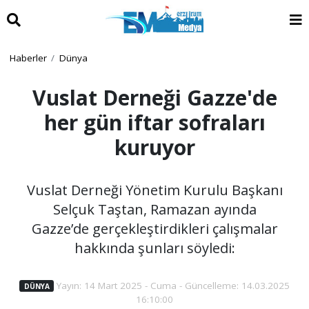
Haberler
Dünya
Vuslat Derneği Gazze'de
her gün iftar sofraları
kuruyor
Vuslat Derneği Yönetim Kurulu Başkanı
Selçuk Taştan, Ramazan ayında
Gazze’de gerçekleştirdikleri çalışmalar
hakkında şunları söyledi:
Yayın: 14 Mart 2025 - Cuma - Güncelleme: 14.03.2025
DÜNYA
16:10:00