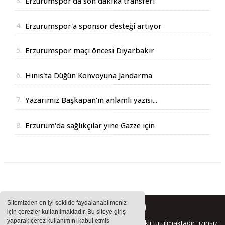
3.
Erzurumspor'da son dakika transferi
4.
Erzurumspor'a sponsor desteği artıyor
5.
Erzurumspor maçı öncesi Diyarbakır
Valisinden açıklama
6.
Hınıs'ta Düğün Konvoyuna Jandarma
Operasyonu
7.
Yazarımız Başkapan'ın anlamlı yazısı...
8.
Erzurum'da sağlıkçılar yine Gazze için
yürüdüler
Sitemizden en iyi şekilde faydalanabilmeniz
için çerezler kullanılmaktadır. Bu siteye giriş
yaparak çerez kullanımını kabul etmiş
Sitemizde bulunan içeriklerin tüm hakları saklı tutulmaktadır, izinsiz