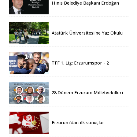
Hınıs Belediye Başkanı Erdoğan
Eren vefat etti
Atatürk Üniversitesi'ne Yaz Okulu
İçin 155 Üniversiteden Öğrenci
Geldi
TFF 1. Lig: Erzurumspor - 2
Boluspor - 0
28.Dönem Erzurum Milletvekilleri
Belli Oldu
Erzurum'dan ilk sonuçlar