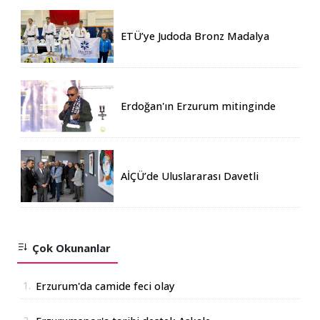
ETÜ’ye Judoda Bronz Madalya
Erdoğan'ın Erzurum mitinginde
katılım rekoru kırıldı
AİÇÜ’de Uluslararası Davetli
Karma Sergi Açıldı
Çok Okunanlar
1.
Erzurum'da camide feci olay