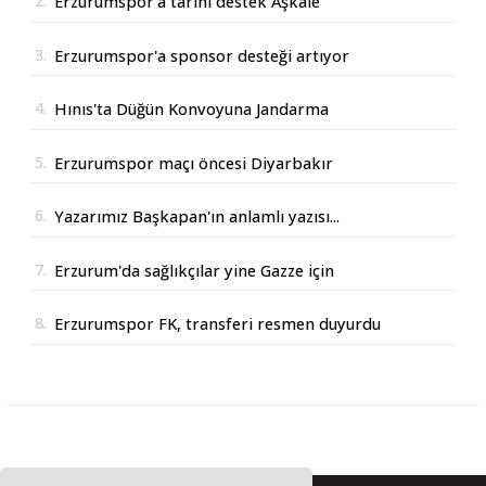
2.
Erzurumspor'a tarihi destek Aşkale
Çimento'dan geldi
3.
Erzurumspor'a sponsor desteği artıyor
4.
Hınıs'ta Düğün Konvoyuna Jandarma
Operasyonu
5.
Erzurumspor maçı öncesi Diyarbakır
Valisinden açıklama
6.
Yazarımız Başkapan'ın anlamlı yazısı...
7.
Erzurum'da sağlıkçılar yine Gazze için
yürüdüler
8.
Erzurumspor FK, transferi resmen duyurdu