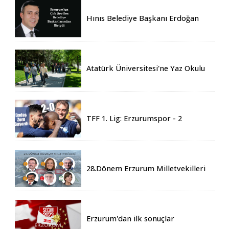
Hınıs Belediye Başkanı Erdoğan
Eren vefat etti
Atatürk Üniversitesi'ne Yaz Okulu
İçin 155 Üniversiteden Öğrenci
Geldi
TFF 1. Lig: Erzurumspor - 2
Boluspor - 0
28.Dönem Erzurum Milletvekilleri
Belli Oldu
Erzurum'dan ilk sonuçlar