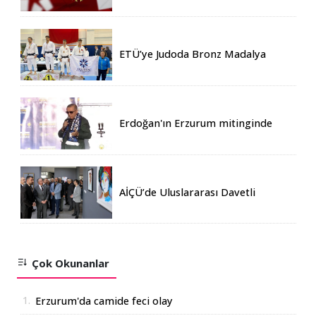
ETÜ’ye Judoda Bronz Madalya
Erdoğan'ın Erzurum mitinginde
katılım rekoru kırıldı
AİÇÜ’de Uluslararası Davetli
Karma Sergi Açıldı
Çok Okunanlar
1.
Erzurum'da camide feci olay