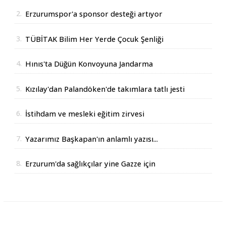
2.
Erzurumspor'a sponsor desteği artıyor
3.
TÜBİTAK Bilim Her Yerde Çocuk Şenliği
Erzurum'da
4.
Hınıs'ta Düğün Konvoyuna Jandarma
Operasyonu
5.
Kızılay'dan Palandöken'de takımlara tatlı jesti
6.
İstihdam ve mesleki eğitim zirvesi
7.
Yazarımız Başkapan'ın anlamlı yazısı...
8.
Erzurum'da sağlıkçılar yine Gazze için
yürüdüler