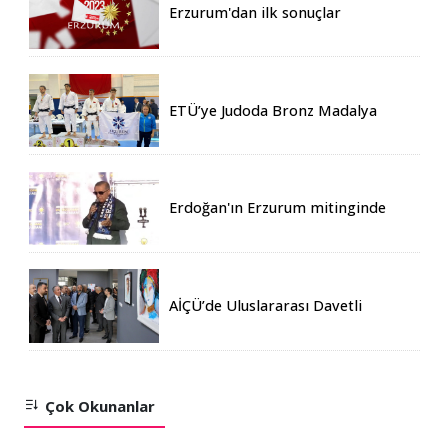
Erzurum'dan ilk sonuçlar
ETÜ’ye Judoda Bronz Madalya
Erdoğan'ın Erzurum mitinginde
katılım rekoru kırıldı
AİÇÜ’de Uluslararası Davetli
Karma Sergi Açıldı
Çok Okunanlar