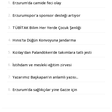
1.
Erzurum'da camide feci olay
2.
Erzurumspor'a sponsor desteği artıyor
3.
TÜBİTAK Bilim Her Yerde Çocuk Şenliği
Erzurum'da
4.
Hınıs'ta Düğün Konvoyuna Jandarma
Operasyonu
5.
Kızılay'dan Palandöken'de takımlara tatlı jesti
6.
İstihdam ve mesleki eğitim zirvesi
7.
Yazarımız Başkapan'ın anlamlı yazısı...
8.
Erzurum'da sağlıkçılar yine Gazze için
yürüdüler