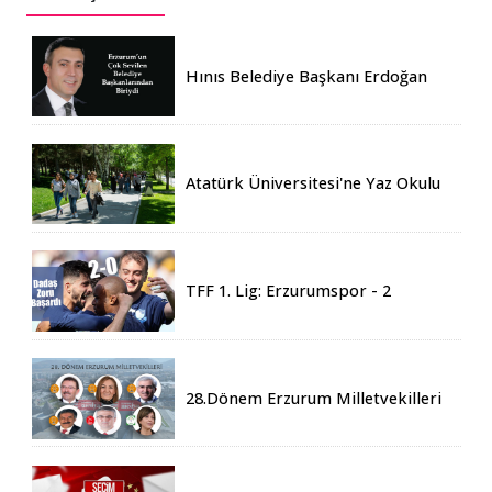
Hınıs Belediye Başkanı Erdoğan
Eren vefat etti
Atatürk Üniversitesi'ne Yaz Okulu
İçin 155 Üniversiteden Öğrenci
Geldi
TFF 1. Lig: Erzurumspor - 2
Boluspor - 0
28.Dönem Erzurum Milletvekilleri
Belli Oldu