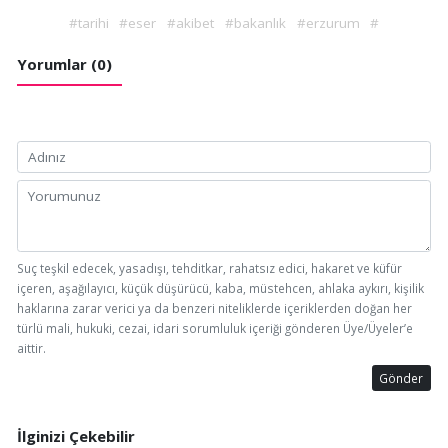
#tarihi
#eser
#akibet
#bakanlık
#erzurum
#
Yorumlar (0)
Suç teşkil edecek, yasadışı, tehditkar, rahatsız edici, hakaret ve küfür
içeren, aşağılayıcı, küçük düşürücü, kaba, müstehcen, ahlaka aykırı, kişilik
haklarına zarar verici ya da benzeri niteliklerde içeriklerden doğan her
türlü mali, hukuki, cezai, idari sorumluluk içeriği gönderen Üye/Üyeler’e
aittir.
Gönder
İlginizi Çekebilir