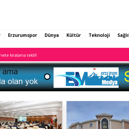
rarları ile gündem oldu
vete kiralama teklifi
r
Erzurumspor
Dünya
Kültür
Teknoloji
Sağlı
rarları ile gündem oldu
vete kiralama teklifi