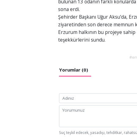
bulunan 13 odanın farklı konularda d
sona erdi.
Şehirder Başkanı Uğur Aksu’da, Erzu
ziyaretinden son derece memnun kald
Erzurum halkının bu projeye sahip 
teşekkürlerini sundu.
#er
Yorumlar (0)
Suç teşkil edecek, yasadışı, tehditkar, rahatsı