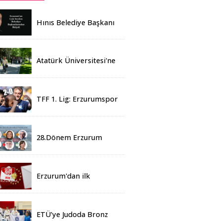
Hınıs Belediye Başkanı
Erdoğan Eren vefat etti
Atatürk Üniversitesi'ne
Yaz Okulu İçin 155
Üniversiteden Öğrenci
Geldi
TFF 1. Lig: Erzurumspor
- 2 Boluspor - 0
28.Dönem Erzurum
Milletvekilleri Belli Oldu
Erzurum'dan ilk
sonuçlar
ETÜ’ye Judoda Bronz