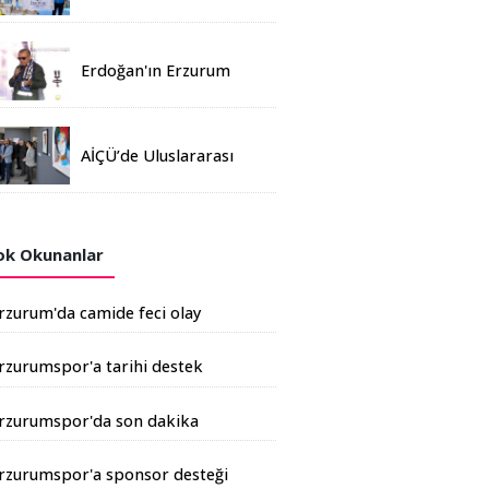
Madalya
Erdoğan'ın Erzurum
mitinginde katılım
rekoru kırıldı
AİÇÜ’de Uluslararası
Davetli Karma Sergi
Açıldı
k Okunanlar
rzurum'da camide feci olay
rzurumspor'a tarihi destek
şkale Çimento'dan geldi
rzurumspor'da son dakika
ransferi
rzurumspor'a sponsor desteği