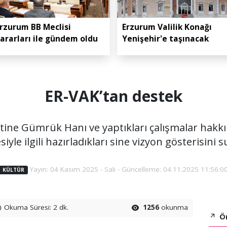
rzurum BB Meclisi
Erzurum Valilik Konağı
ararları ile gündem oldu
Yenişehir'e taşınacak
ER-VAK’tan destek
tine Gümrük Hanı ve yaptıkları çalışmalar hakkı
siyle ilgili hazırladıkları sine vizyon gösterisini 
Yayın: 04 Kasım 2025 - Salı - Güncelleme: 04.11.2025 11:56:0
KÜLTÜR
Okuma Süresi: 2 dk.
1256
okunma
Ön