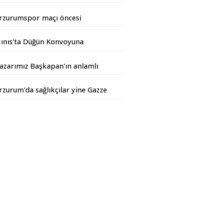
rtıyor
rzurumspor maçı öncesi
iyarbakır Valisinden açıklama
ınıs'ta Düğün Konvoyuna
andarma Operasyonu
azarımız Başkapan'ın anlamlı
azısı...
rzurum'da sağlıkçılar yine Gazze
çin yürüdüler