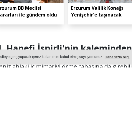
rzurum BB Meclisi
Erzurum Valilik Konağı
ararları ile gündem oldu
Yenişehir'e taşınacak
. Hanefi İspirli'nin kaleminden.
 siteye giriş yaparak çerez kullanımını kabul etmiş sayılıyorsunuz.
Daha fazla bilgi
eniz ahlaki iç mimariyi örme çabasına da girebili
Yayın: 06 Ağustos 2026 - Perşembe - Güncelleme: 06.08.2026 16:
TÜR
Okuma Süresi: 6 dk.
524
okunma
Ön