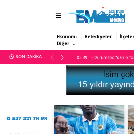
01:47 - Erzurum BB Meclisi ka
02:39 - Erzurumspor'dan o for
Ekonomi
Belediyeler
İlçele
Diğer
01:47 - Erzurum BB Meclisi ka
SON DAKİKA
02:39 - Erzurumspor'dan o for