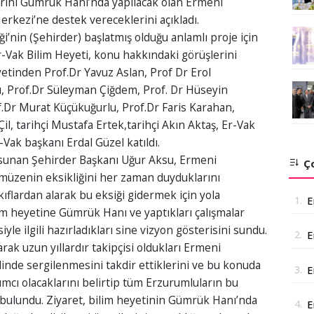
arihi Gümrük Hanı’nda yapılacak olan Ermeni
rkezi’ne destek vereceklerini açıkladı.
i’nin (Şehirder) başlatmış olduğu anlamlı proje için
-Vak Bilim Heyeti, konu hakkındaki görüşlerini
yetinden Prof.Dr Yavuz Aslan, Prof Dr Erol
u, Prof.Dr Süleyman Çiğdem, Prof. Dr Hüseyin
f.Dr Murat Küçükuğurlu, Prof.Dr Faris Karahan,
Çil, tarihçi Mustafa Ertek,tarihçi Akın Aktaş, Er-Vak
ak başkanı Erdal Güzel katıldı.
i sunan Şehirder Başkanı Uğur Aksu, Ermeni
Ço
müzenin eksikliğini her zaman duyduklarını
ıflardan alarak bu eksiği gidermek için yola
1.
E
ilim heyetine Gümrük Hanı ve yaptıkları çalışmalar
yle ilgili hazırladıkları sine vizyon gösterisini sundu.
2.
E
arak uzun yıllardır takipçisi oldukları Ermeni
A
inde sergilenmesini takdir ettiklerini ve bu konuda
3.
E
ımcı olacaklarını belirtip tüm Erzurumluların bu
t
 bulundu. Ziyaret, bilim heyetinin Gümrük Hanı’nda
4.
E