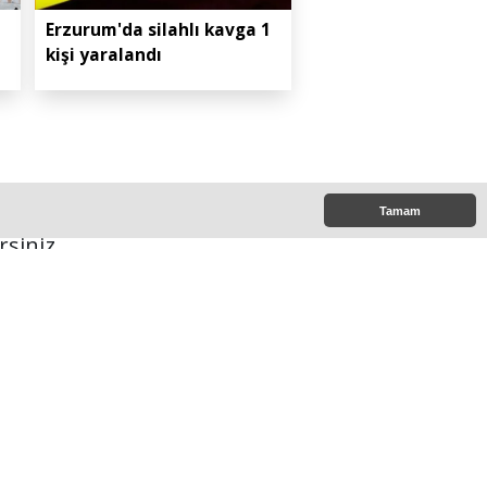
Erzurum'da silahlı kavga 1
kişi yaralandı
..
Tamam
rsiniz.
30:00
e Çıkanlar
Hınıs Belediye Başkanı