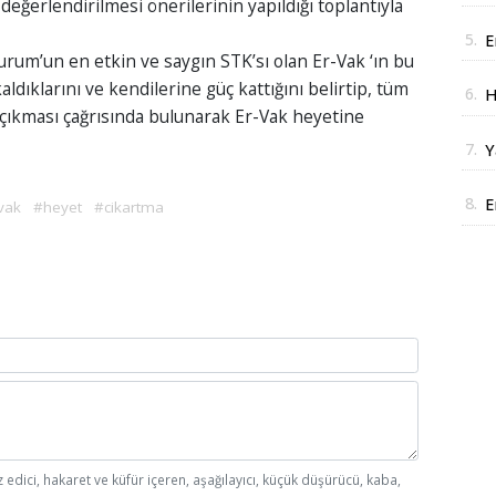
eğerlendirilmesi önerilerinin yapıldığı toplantıyla
a
5.
E
rum’un en etkin ve saygın STK’sı olan Er-Vak ‘ın bu
D
ıklarını ve kendilerine güç kattığını belirtip, tüm
6.
H
çıkması çağrısında bulunarak Er-Vak heyetine
J
7.
Y
y
8.
E
vak
#heyet
#cikartma
i
z edici, hakaret ve küfür içeren, aşağılayıcı, küçük düşürücü, kaba,