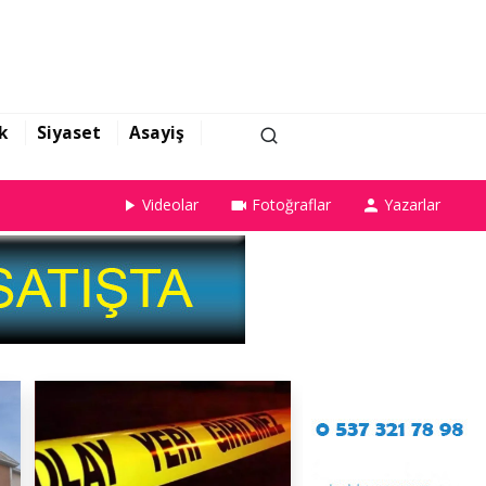
k
Siyaset
Asayiş
Videolar
Fotoğraflar
Yazarlar