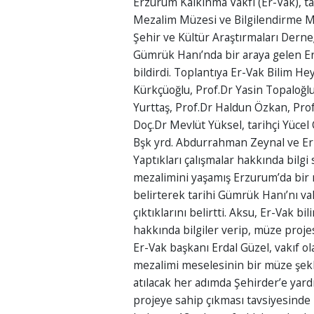
Erzurum Kalkınma Vakfı (Er-Vak), t
Mezalim Müzesi ve Bilgilendirme Me
Şehir ve Kültür Araştırmaları Derneğ
Gümrük Hanı’nda bir araya gelen Er
bildirdi. Toplantıya Er-Vak Bilim He
Kürkçüoğlu, Prof.Dr Yasin Topaloğl
Yurttaş, Prof.Dr Haldun Özkan, Pro
Doç.Dr Mevlüt Yüksel, tarihçi Yücel 
Bşk yrd. Abdurrahman Zeynal ve Er-V
Yaptıkları çalışmalar hakkında bilg
mezalimini yaşamış Erzurum’da bir 
belirterek tarihi Gümrük Hanı’nı vak
çıktıklarını belirtti. Aksu, Er-Vak b
hakkında bilgiler verip, müze projesi
Er-Vak başkanı Erdal Güzel, vakıf ol
mezalimi meselesinin bir müze şekl
atılacak her adımda Şehirder’e yard
projeye sahip çıkması tavsiyesinde