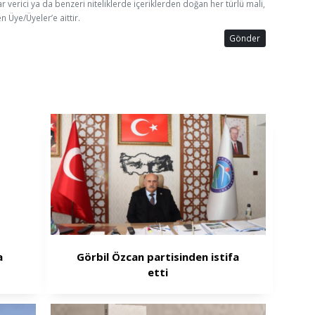
ar verici ya da benzeri niteliklerde içeriklerden doğan her türlü mali,
n Üye/Üyeler’e aittir.
Gönder
a
Görbil Özcan partisinden istifa
etti