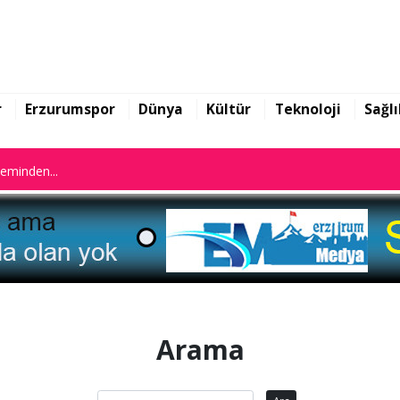
n istifa etti
leminden...
r
Erzurumspor
Dünya
Kültür
Teknoloji
Sağlı
n istifa etti
leminden...
Arama