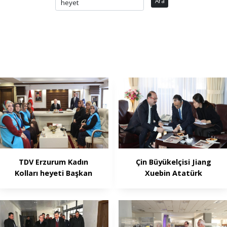
Ara
TDV Erzurum Kadın
Çin Büyükelçisi Jiang
Kolları heyeti Başkan
Xuebin Atatürk
Sekmen'i ziyaret etti
Üniversitesi’ndeydi