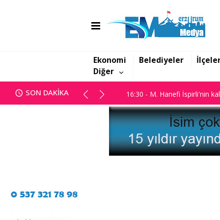
16:06 - Görbil Özcan partisinde
16:30 - M. Hanefi İspirli'nin ka
Ekonomi
Belediyeler
İlçele
Diğer
16:06 - Görbil Özcan partisinde
SON DAKİKA
16:30 - M. Hanefi İspirli'nin ka