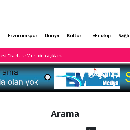
yalar dijital sistemde kayıtlı."
esi Diyarbakır Valisinden açıklama
r
Erzurumspor
Dünya
Kültür
Teknoloji
Sağlı
yalar dijital sistemde kayıtlı."
esi Diyarbakır Valisinden açıklama
Arama