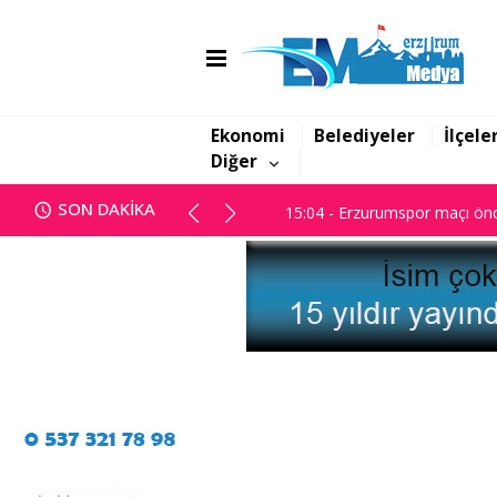
14:45 - Başsavcılık; "Yanan dos
15:04 - Erzurumspor maçı önc
Ekonomi
Belediyeler
İlçele
Diğer
14:45 - Başsavcılık; "Yanan dos
SON DAKİKA
15:04 - Erzurumspor maçı önc