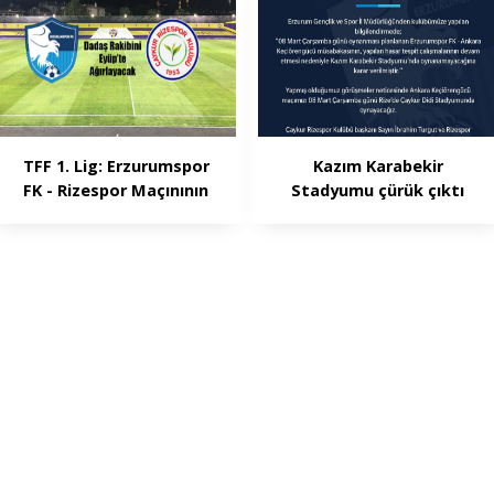
TFF 1. Lig: Erzurumspor
Kazım Karabekir
FK - Rizespor Maçınının
Stadyumu çürük çıktı
Hakemleri Belli Oldu
maç Rize'de