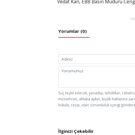
Vedat Kan, EBB Basın Müdürü Cengiz
#t
Yorumlar (0)
Suç teşkil edecek, yasadışı, tehditkar, rahatsı
müstehcen, ahlaka aykırı, kişilik haklarına zar
hukuki, cezai, idari sorumluluk içeriği göndere
İlginizi Çekebilir