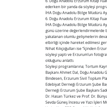
6. Doğu Anadolu Erzurum Kitap Fuar
ederken bir yanda da söyleşi progra
İHA Doğu Anadolu Bölge Müdürü Ayh
6. Doğu Anadolu Erzurum Kitap Fuarı’
İHA Doğu Anadolu Bölge Müdürü Ayh
günü üzerine değerlendirmelerde bu
yakalanan olumlu gelişmelerin devaml
elbirliği içinde hareket edilmesi g
Nihat Kılıçoğulları ise “İçinden Erz
söyleşi yaptı ve Erzurum’un fotoğraf
olduğunu anlattı.
Söyleşi programlarına; Tortum Ka
Başkanı Ahmet Dal, Doğu Anadolu Ga
Bindesen, Erzurum Sivil Toplum Pla
Edebiyat Derneği Erzurum Şube Baş
Derneği Erzurum Şube Başkanı Sadul
Dr. Hasan Türkez ve Prof. Dr. Bün
Sevda Güneş İncesu ve Yazı İşleri 