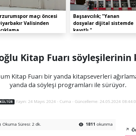
rzurumspor maçı öncesi
Başsavcılık; "Yanan
iyarbakır Valisinden
dosyalar dijital sistemde
açıklama
kayıtlı."
çoğlu Kitap Fuarı söyleşilerinin
um Kitap Fuarı bir yanda kitapseverleri ağırla
yanda da söyleşi programları ile sürüyor.
Yayın: 24 Mayıs 2024 - Cuma - Güncelleme: 24.05.2024 08:44:
KÜLTÜR
Okuma Süresi: 2 dk.
1811
okunma
Ön