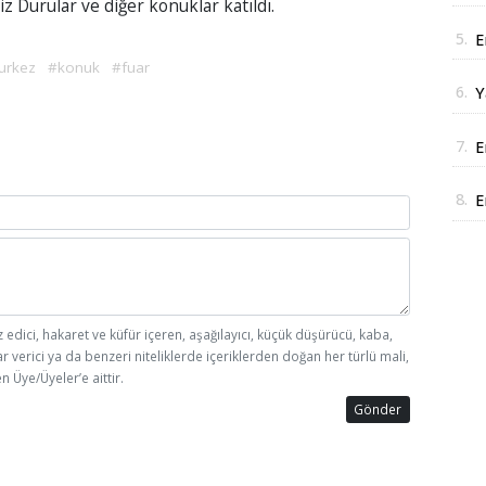
 Durular ve diğer konuklar katıldı.
J
5.
E
urkez
#konuk
#fuar
D
6.
Y
y
7.
E
i
8.
E
r
z edici, hakaret ve küfür içeren, aşağılayıcı, küçük düşürücü, kaba,
ar verici ya da benzeri niteliklerde içeriklerden doğan her türlü mali,
n Üye/Üyeler’e aittir.
Gönder