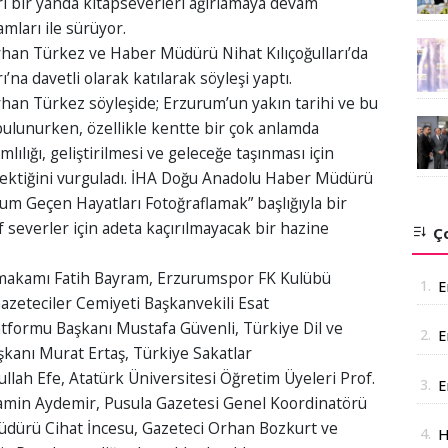
ı bir yanda kitapseverleri ağırlamaya devam
mları ile sürüyor.
an Türkez ve Haber Müdürü Nihat Kılıçoğulları’da
na davetli olarak katılarak söyleşi yaptı.
an Türkez söyleşide; Erzurum’un yakın tarihi ve bu
lunurken, özellikle kentte bir çok anlamda
ılığı, geliştirilmesi ve geleceğe taşınması için
erektiğini vurguladı. İHA Doğu Anadolu Haber Müdürü
urum Geçen Hayatları Fotoğraflamak” başlığıyla bir
 severler için adeta kaçırılmayacak bir hazine
Ço
ymakamı Fatih Bayram, Erzurumspor FK Kulübü
1.
E
zeteciler Cemiyeti Başkanvekili Esat
tformu Başkanı Mustafa Güvenli, Türkiye Dil ve
2.
E
kanı Murat Ertaş, Türkiye Sakatlar
A
lah Efe, Atatürk Üniversitesi Öğretim Üyeleri Prof.
3.
E
yamin Aydemir, Pusula Gazetesi Genel Koordinatörü
a
Müdürü Cihat İncesu, Gazeteci Orhan Bozkurt ve
4.
H