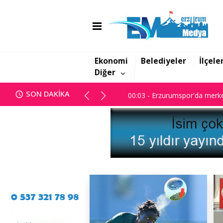
00:03 - Erzurumspor'da merke
Ekonomi
Belediyeler
İlçele
Diğer
00:03 - Erzurumspor'da merke
SON DAKİKA
00:03 - Erzurumspor'da merke