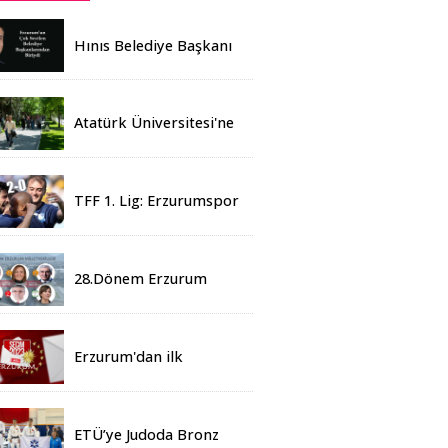
Hınıs Belediye Başkanı
Erdoğan Eren vefat etti
Atatürk Üniversitesi'ne
Yaz Okulu İçin 155
Üniversiteden Öğrenci
Geldi
TFF 1. Lig: Erzurumspor
- 2 Boluspor - 0
28.Dönem Erzurum
Milletvekilleri Belli Oldu
Erzurum'dan ilk
sonuçlar
ETÜ’ye Judoda Bronz