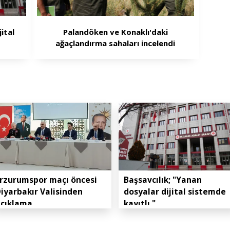
ital
Palandöken ve Konaklı'daki
ağaçlandırma sahaları incelendi
rzurumspor maçı öncesi
Başsavcılık; "Yanan
iyarbakır Valisinden
dosyalar dijital sistemde
açıklama
kayıtlı."