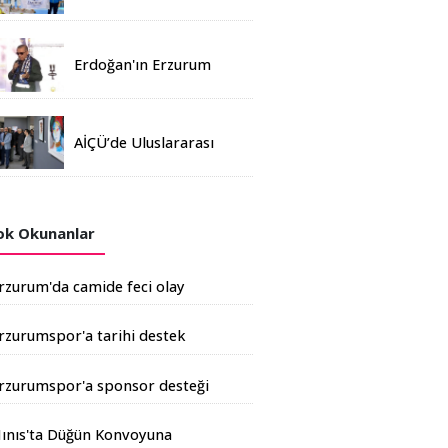
Madalya
Erdoğan'ın Erzurum
mitinginde katılım
rekoru kırıldı
AİÇÜ’de Uluslararası
Davetli Karma Sergi
Açıldı
k Okunanlar
rzurum'da camide feci olay
rzurumspor'a tarihi destek
şkale Çimento'dan geldi
rzurumspor'a sponsor desteği
rtıyor
ınıs'ta Düğün Konvoyuna