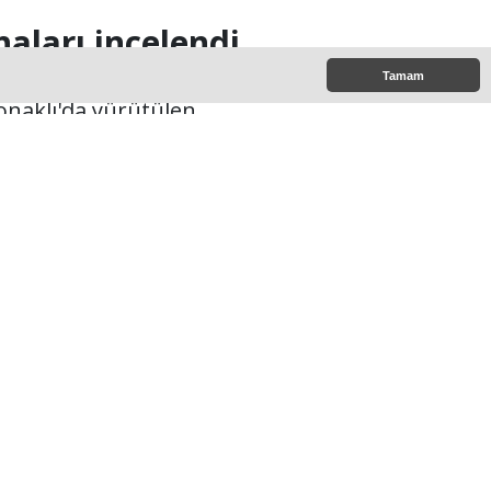
aları incelendi
Tamam
naklı'da yürütülen
sahalardaki son durumu
9:00
e Çıkanlar
Hınıs Belediye Başkanı
Erdoğan Eren vefat etti