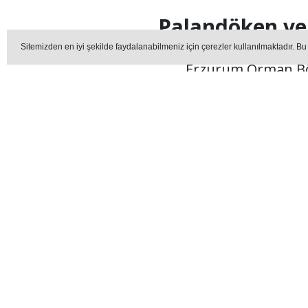
Palandöken ve 
Sitemizden en iyi şekilde faydalanabilmeniz için çerezler kullanılmaktadır. Bu
Erzurum Orman Böl
ağaçlandırma ve erozy
YA
Editör - erzurummedya