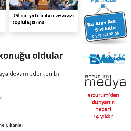
DSİ’nin yatırımları ve arazi
toplulaştırma
 konuğu oldular
maya devam ederken bir
00
e Çıkanlar