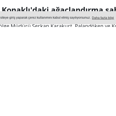
Konaklı'daki ağaçlandırma sah
 siteye giriş yaparak çerez kullanımını kabul etmiş sayılıyorsunuz.
Daha fazla bilgi
ge Müdürü Serkan Karakurt, Palandöken ve Ko
on kontrolü çalışmalarını yerinde inceleyerek 
değerlendirdi.
Yayın: 05 Ağustos 2026 - Çarşamba - Güncelleme: 05.08.2026 13:3
ŞAM
Okuma Süresi: 1 dk.
473
okunma
Ön