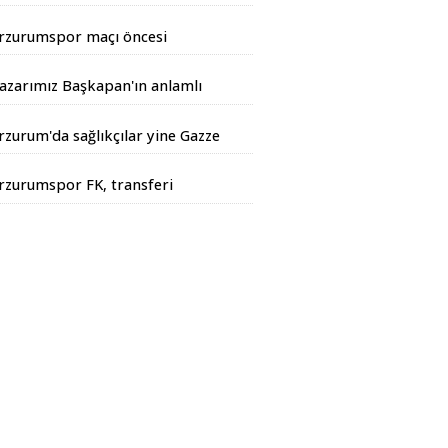
andarma Operasyonu
rzurumspor maçı öncesi
iyarbakır Valisinden açıklama
azarımız Başkapan'ın anlamlı
azısı...
rzurum'da sağlıkçılar yine Gazze
çin yürüdüler
rzurumspor FK, transferi
esmen duyurdu