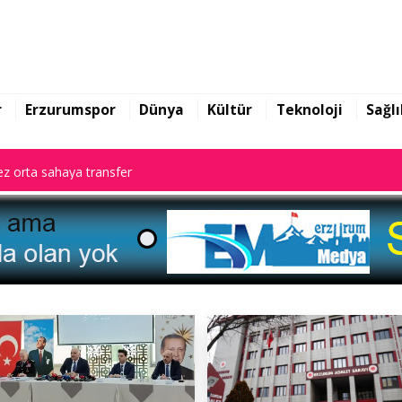
z orta sahaya transfer
r
Erzurumspor
Dünya
Kültür
Teknoloji
Sağlı
z orta sahaya transfer
z orta sahaya transfer