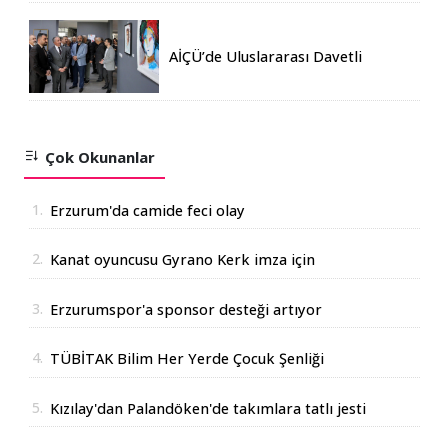
AİÇÜ’de Uluslararası Davetli
Karma Sergi Açıldı
Çok Okunanlar
1.
Erzurum'da camide feci olay
2.
Kanat oyuncusu Gyrano Kerk imza için
Erzurum'da
3.
Erzurumspor'a sponsor desteği artıyor
4.
TÜBİTAK Bilim Her Yerde Çocuk Şenliği
Erzurum'da
5.
Kızılay'dan Palandöken'de takımlara tatlı jesti