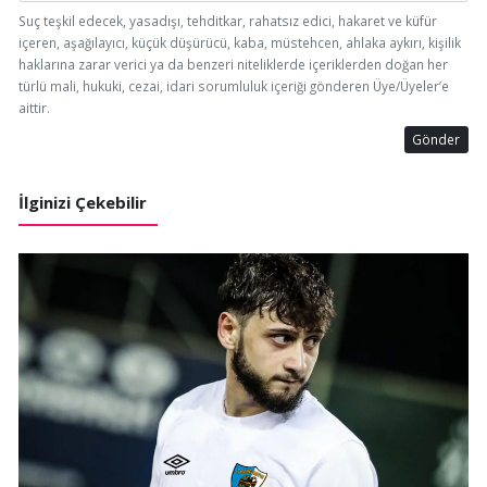
Suç teşkil edecek, yasadışı, tehditkar, rahatsız edici, hakaret ve küfür
içeren, aşağılayıcı, küçük düşürücü, kaba, müstehcen, ahlaka aykırı, kişilik
haklarına zarar verici ya da benzeri niteliklerde içeriklerden doğan her
türlü mali, hukuki, cezai, idari sorumluluk içeriği gönderen Üye/Üyeler’e
aittir.
Gönder
İlginizi Çekebilir