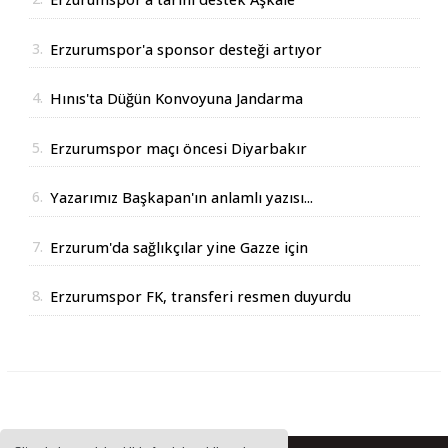
Çimento'dan geldi
3.
Erzurumspor'a sponsor desteği artıyor
4.
Hınıs'ta Düğün Konvoyuna Jandarma
Operasyonu
5.
Erzurumspor maçı öncesi Diyarbakır
Valisinden açıklama
6.
Yazarımız Başkapan'ın anlamlı yazısı...
7.
Erzurum'da sağlıkçılar yine Gazze için
yürüdüler
8.
Erzurumspor FK, transferi resmen duyurdu