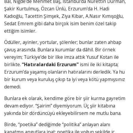
Bal, Niğde'de Mehmet Baş, İstanbul'da Nurettin Durman,
Şakir Kurtulmuş, Özcan Ünlü, Erzurum'da H. Hadi
Kadıoğlu, Tacettin Şimşek, Ziya Kibar, A.Nasır Kımışoğlu,
Sedat Emrem gibi daha birçok isim benim özel takip
ettiğim isimler.
Ödüller, ayinler, yortular, şölenler; bunlar zaten ahbap
çavuş arasında. Bunlara kurumlar da dâhil. Bir örnek
vereyim; Türkiye’de bir ilke imza attık Yusuf Kotan ile
birlikte.
“Hatıralardaki Erzurum”
ismi ile iki kitapta;
Erzurum’da yaşamış olanların hatıralarını derledik. Ya hu
bir kurum veya kuruluş çıkıp ta iyi veya kötü yapmışsınız
demedi.
Bunlara ek olarak, kendime göre bir şiir kurma gayretim
devam ediyor. “Şairim” diyemiyorum. Üç şiir kitabına
yakında bir dördüncüyü ekleyebilirsem ne mutlu bana.
Birde, “poetika” dediğimde “politika” anlayan alanı
kapatmış angutlara inat; poetika ile yoğun şekilde iç