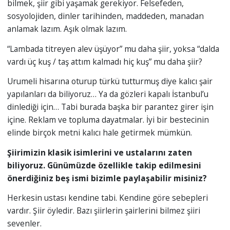
bilmek, şiir gibi yaşamak gerekiyor. Felsefeden,
sosyolojiden, dinler tarihinden, maddeden, manadan
anlamak lazım. Aşık olmak lazım.
“Lambada titreyen alev üşüyor” mu daha şiir, yoksa “dalda
vardı üç kuş / taş attım kalmadı hiç kuş” mu daha şiir?
Urumeli hisarına oturup türkü tutturmuş diye kalıcı şair
yapılanları da biliyoruz… Ya da gözleri kapalı İstanbul’u
dinlediği için… Tabi burada başka bir parantez girer işin
içine. Reklam ve topluma dayatmalar. İyi bir bestecinin
elinde birçok metni kalıcı hale getirmek mümkün.
Şiirimizin klasik isimlerini ve ustalarını zaten
biliyoruz. Günümüzde özellikle takip edilmesini
önerdiğiniz beş ismi bizimle paylaşabilir misiniz?
Herkesin ustası kendine tabi. Kendine göre sebepleri
vardır. Şiir öyledir. Bazı şiirlerin şairlerini bilmez şiiri
sevenler.