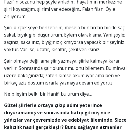
Fazıl’ın sözünü hep şöyle anladım; hayatımın merkezine
şiiri koyacağım, şiirimi var edeceğim.. Falan filan. Öyle
anlıyorum.
Şiiri birçok şeye benzetirim; mesela bunlardan biride saç,
sakal, bıyık gibi düşünürüm. Eylem olarak ama. Yani şöyle;
saçınız, sakalınız, bıyığınız çıkmıyorsa yapacak bir şeyiniz
yoktur. Var ise, uzatır, kısaltır, şekil verirsiniz.
Şair olmaya değil ama şiir yazmaya, şiirle kalmaya karar
verilir. Sonrasında şair olunur mu onu bilemem. Bu minval
üzere baktığınızda; zaten kimse okumuyor ama ben ve
birkaç aziz dostum ısrarla yazmaya devam ediyoruz.
Ne bileyim belki bir Hanifi bulurum diye…
Güzel şiirlerle ortaya çıkıp adını yeterince
duyuramamış ve sonrasında batıp gitmiş nice
yıldızlar var çevremizde ve edebiyat âleminde. Sizce
kalıcılık nasıl gerçekleşir? Bunu sağlayan etmenler