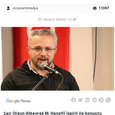
erzurummedya
11367
Okuma Süresi: 12 dk.
Şair Olgun Albayrak M. Hanefiİ İspirli ile konuştu