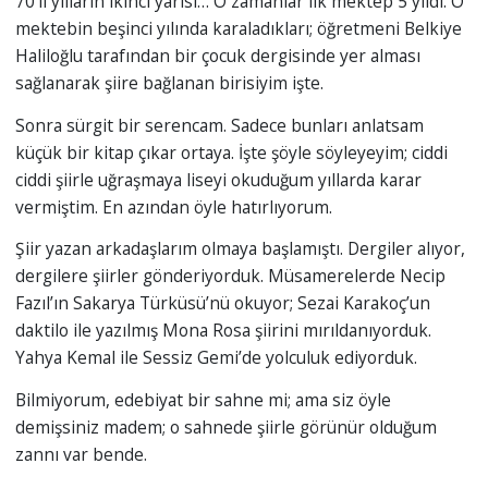
70’li yılların ikinci yarısı… O zamanlar ilk mektep 5 yıldı. O
mektebin beşinci yılında karaladıkları; öğretmeni Belkiye
Haliloğlu tarafından bir çocuk dergisinde yer alması
sağlanarak şiire bağlanan birisiyim işte.
Sonra sürgit bir serencam. Sadece bunları anlatsam
küçük bir kitap çıkar ortaya. İşte şöyle söyleyeyim; ciddi
ciddi şiirle uğraşmaya liseyi okuduğum yıllarda karar
vermiştim. En azından öyle hatırlıyorum.
Şiir yazan arkadaşlarım olmaya başlamıştı. Dergiler alıyor,
dergilere şiirler gönderiyorduk. Müsamerelerde Necip
Fazıl’ın Sakarya Türküsü’nü okuyor; Sezai Karakoç’un
daktilo ile yazılmış Mona Rosa şiirini mırıldanıyorduk.
Yahya Kemal ile Sessiz Gemi’de yolculuk ediyorduk.
Bilmiyorum, edebiyat bir sahne mi; ama siz öyle
demişsiniz madem; o sahnede şiirle görünür olduğum
zannı var bende.