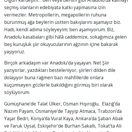
seçmiş olanların edebiyata katkı yapmasına izin
vermezler. Metropollerin, megapollerin ruhuna
bürünmüş ağa beylerin üstten bakışlarını aşamayız biz.
Hadi, kendi adıma söyleyeyim; ben aşamıyorum. Biz,
Anadolu kasabaları gibi hâlâ caddemize, sokağımıza gelen
beş kuruşluk şiir okuyucularının ağzının içine bakarak
yaşıyoruz.
Birçok arkadaşım var Anadolu’da yaşayan. Net Şiir
yazıyorlar, yazdıkları besteleniyor, şiirleri dilden dile
dolaşıyor buna rağmen bazı mahfillerde onlara
küçümseyen gözlerle bakıldığını görmüş biri olarak
söylüyorum.
Gümüşhane'de Talat Ülker, Osman Hışıroğlu, Elazığ'da
Nazım Payam, Osmaniye'de Tayyip Atmaca, Trabzon'da
Yaşar Bedri, Konya'da Vural Kaya, Ankara'da Şaban Abak
ve Faruk Uysal, Eskişehir'de Burhan Sakallı, Tokat'ta Ali