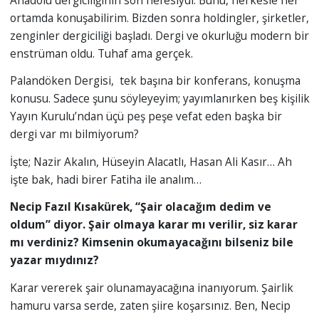
ortamda konuşabilirim. Bizden sonra holdingler, şirketler,
zenginler dergiciliği başladı. Dergi ve okurluğu modern bir
enstrüman oldu. Tuhaf ama gerçek.
Palandöken Dergisi, tek başına bir konferans, konuşma
konusu. Sadece şunu söyleyeyim; yayımlanırken beş kişilik
Yayın Kurulu’ndan üçü peş peşe vefat eden başka bir
dergi var mı bilmiyorum?
İşte; Nazir Akalın, Hüseyin Alacatlı, Hasan Ali Kasır… Ah
işte bak, hadi birer Fatiha ile analım…
Necip Fazıl Kısakürek, “Şair olacağım dedim ve
oldum” diyor. Şair olmaya karar mı verilir, siz karar
mı verdiniz? Kimsenin okumayacağını bilseniz bile
yazar mıydınız?
Karar vererek şair olunamayacağına inanıyorum. Şairlik
hamuru varsa serde, zaten şiire koşarsınız. Ben, Necip