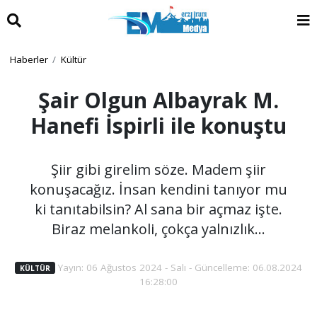
Haberler
Kültür
Şair Olgun Albayrak M.
Hanefi İspirli ile konuştu
Şiir gibi girelim söze. Madem şiir
konuşacağız. İnsan kendini tanıyor mu
ki tanıtabilsin? Al sana bir açmaz işte.
Biraz melankoli, çokça yalnızlık…
Yayın: 06 Ağustos 2024 - Salı - Güncelleme: 06.08.2024
KÜLTÜR
16:28:00