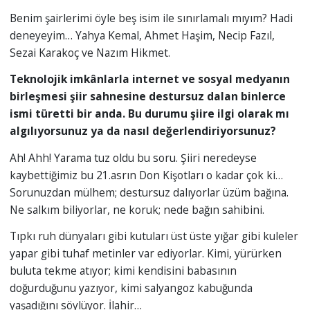
Benim şairlerimi öyle beş isim ile sınırlamalı mıyım? Hadi
deneyeyim… Yahya Kemal, Ahmet Haşim, Necip Fazıl,
Sezai Karakoç ve Nazım Hikmet.
Teknolojik imkânlarla internet ve sosyal medyanın
birleşmesi şiir sahnesine destursuz dalan binlerce
ismi türetti bir anda. Bu durumu şiire ilgi olarak mı
algılıyorsunuz ya da nasıl değerlendiriyorsunuz?
Ah! Ahh! Yarama tuz oldu bu soru. Şiiri neredeyse
kaybettiğimiz bu 21.asrın Don Kişotları o kadar çok ki…
Sorunuzdan mülhem; destursuz dalıyorlar üzüm bağına.
Ne salkım biliyorlar, ne koruk; nede bağın sahibini.
Tıpkı ruh dünyaları gibi kutuları üst üste yığar gibi kuleler
yapar gibi tuhaf metinler var ediyorlar. Kimi, yürürken
buluta tekme atıyor; kimi kendisini babasının
doğurduğunu yazıyor, kimi salyangoz kabuğunda
yaşadığını söylüyor. İlahir…