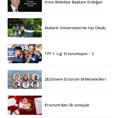
Hınıs Belediye Başkanı Erdoğan
Eren vefat etti
Atatürk Üniversitesi'ne Yaz Okulu
İçin 155 Üniversiteden Öğrenci
Geldi
TFF 1. Lig: Erzurumspor - 2
Boluspor - 0
28.Dönem Erzurum Milletvekilleri
Belli Oldu
Erzurum'dan ilk sonuçlar