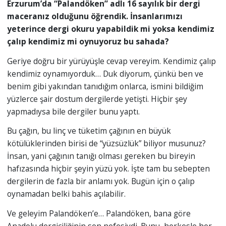
Erzurum’da “Palandöken” adlı 16 sayılık bir dergi
maceranız olduğunu öğrendik. İnsanlarımızı
yeterince dergi okuru yapabildik mi yoksa kendimiz
çalıp kendimiz mi oynuyoruz bu sahada?
Geriye doğru bir yürüyüşle cevap vereyim. Kendimiz çalıp
kendimiz oynamıyorduk… Duk diyorum, çünkü ben ve
benim gibi yakından tanıdığım onlarca, ismini bildiğim
yüzlerce şair dostum dergilerde yetişti. Hiçbir şey
yapmadıysa bile dergiler bunu yaptı.
Bu çağın, bu linç ve tüketim çağının en büyük
kötülüklerinden birisi de “yüzsüzlük” biliyor musunuz?
İnsan, yani çağının tanığı olması gereken bu bireyin
hafızasında hiçbir şeyin yüzü yok. İşte tam bu sebepten
dergilerin de fazla bir anlamı yok. Bugün için o çalıp
oynamadan belki bahis açılabilir.
Ve geleyim Palandöken’e… Palandöken, bana göre
Anadolu dergiciliğinin son nefesiydi. Bunu, herkesle her