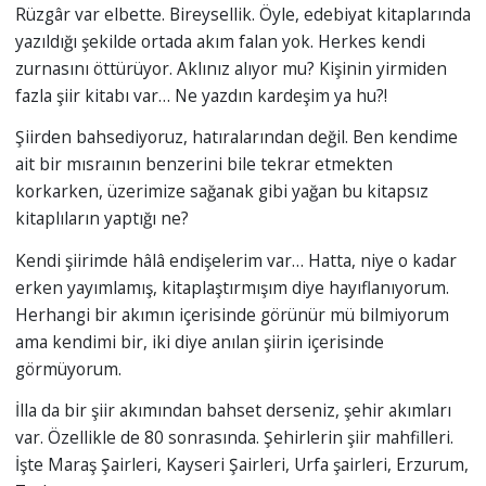
Rüzgâr var elbette. Bireysellik. Öyle, edebiyat kitaplarında
yazıldığı şekilde ortada akım falan yok. Herkes kendi
zurnasını öttürüyor. Aklınız alıyor mu? Kişinin yirmiden
fazla şiir kitabı var… Ne yazdın kardeşim ya hu?!
Şiirden bahsediyoruz, hatıralarından değil. Ben kendime
ait bir mısraının benzerini bile tekrar etmekten
korkarken, üzerimize sağanak gibi yağan bu kitapsız
kitaplıların yaptığı ne?
Kendi şiirimde hâlâ endişelerim var… Hatta, niye o kadar
erken yayımlamış, kitaplaştırmışım diye hayıflanıyorum.
Herhangi bir akımın içerisinde görünür mü bilmiyorum
ama kendimi bir, iki diye anılan şiirin içerisinde
görmüyorum.
İlla da bir şiir akımından bahset derseniz, şehir akımları
var. Özellikle de 80 sonrasında. Şehirlerin şiir mahfilleri.
İşte Maraş Şairleri, Kayseri Şairleri, Urfa şairleri, Erzurum,