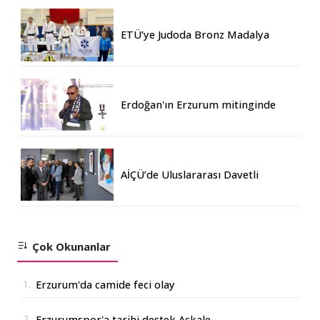
ETÜ’ye Judoda Bronz Madalya
Erdoğan'ın Erzurum mitinginde
katılım rekoru kırıldı
AİÇÜ’de Uluslararası Davetli
Karma Sergi Açıldı
Çok Okunanlar
1.
Erzurum'da camide feci olay
2.
Erzurumspor'a tarihi destek Aşkale