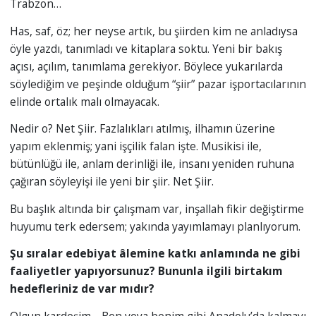
Trabzon…
Has, saf, öz; her neyse artık, bu şiirden kim ne anladıysa
öyle yazdı, tanımladı ve kitaplara soktu. Yeni bir bakış
açısı, açılım, tanımlama gerekiyor. Böylece yukarılarda
söylediğim ve peşinde olduğum “şiir” pazar işportacılarının
elinde ortalık malı olmayacak.
Nedir o? Net Şiir. Fazlalıkları atılmış, ilhamın üzerine
yapım eklenmiş; yani işçilik falan işte. Musikisi ile,
bütünlüğü ile, anlam derinliği ile, insanı yeniden ruhuna
çağıran söyleyişi ile yeni bir şiir. Net Şiir.
Bu başlık altında bir çalışmam var, inşallah fikir değiştirme
huyumu terk edersem; yakında yayımlamayı planlıyorum.
Şu sıralar edebiyat âlemine katkı anlamında ne gibi
faaliyetler yapıyorsunuz? Bununla ilgili birtakım
hedefleriniz de var mıdır?
Olgun kardeşim… Ben veya benim gibi Anadolu’da kalmayı