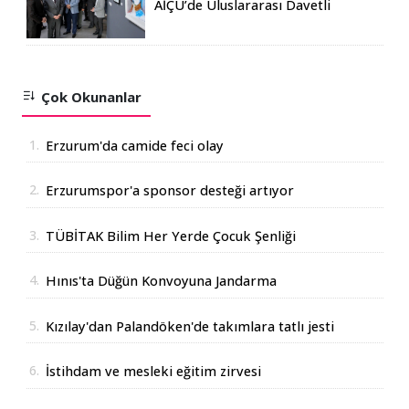
AİÇÜ’de Uluslararası Davetli
Karma Sergi Açıldı
Çok Okunanlar
1.
Erzurum'da camide feci olay
2.
Erzurumspor'a sponsor desteği artıyor
3.
TÜBİTAK Bilim Her Yerde Çocuk Şenliği
Erzurum'da
4.
Hınıs'ta Düğün Konvoyuna Jandarma
Operasyonu
5.
Kızılay'dan Palandöken'de takımlara tatlı jesti
6.
İstihdam ve mesleki eğitim zirvesi