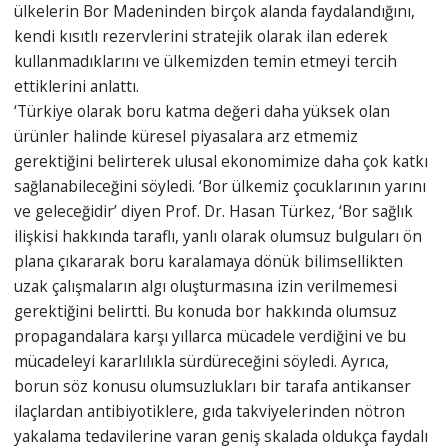
ülkelerin Bor Madeninden birçok alanda faydalandığını,
kendi kısıtlı rezervlerini stratejik olarak ilan ederek
kullanmadıklarını ve ülkemizden temin etmeyi tercih
ettiklerini anlattı.
‘Türkiye olarak boru katma değeri daha yüksek olan
ürünler halinde küresel piyasalara arz etmemiz
gerektiğini belirterek ulusal ekonomimize daha çok katkı
sağlanabileceğini söyledi. ‘Bor ülkemiz çocuklarının yarını
ve geleceğidir’ diyen Prof. Dr. Hasan Türkez, ‘Bor sağlık
ilişkisi hakkında taraflı, yanlı olarak olumsuz bulguları ön
plana çıkararak boru karalamaya dönük bilimsellikten
uzak çalışmaların algı oluşturmasına izin verilmemesi
gerektiğini belirtti. Bu konuda bor hakkında olumsuz
propagandalara karşı yıllarca mücadele verdiğini ve bu
mücadeleyi kararlılıkla sürdüreceğini söyledi. Ayrıca,
borun söz konusu olumsuzlukları bir tarafa antikanser
ilaçlardan antibiyotiklere, gıda takviyelerinden nötron
yakalama tedavilerine varan geniş skalada oldukça faydalı