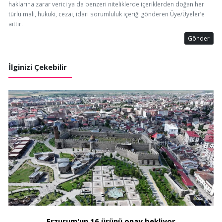
haklarına zarar verici ya da benzeri niteliklerde içeriklerden doğan her
türlü mali, hukuki, cezai, idari sorumluluk içeriği gönderen Üye/Üyeler’e
aittir.
Gönder
İlginizi Çekebilir
Erzurum'un 16 ürünü onay bekliyor