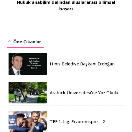
Hukuk anabilim dalından uluslararası bilimsel
başarı
Öne Çıkanlar
Hınıs Belediye Başkanı Erdoğan
Eren vefat etti
Atatürk Üniversitesi'ne Yaz Okulu
İçin 155 Üniversiteden Öğrenci
Geldi
TFF 1. Lig: Erzurumspor - 2
Boluspor - 0