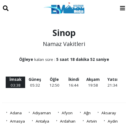
Sinop
Namaz Vakitleri
Öğleye
kalan süre :
5 saat 18 dakika 52 saniye
İmsak
Güneş
Öğle
İkindi
Akşam
Yatsı
03:38
05:32
12:50
16:44
19:58
21:34
Adana
Adıyaman
Afyon
Ağrı
Aksaray
Amasya
Antalya
Ardahan
Artvin
Aydın