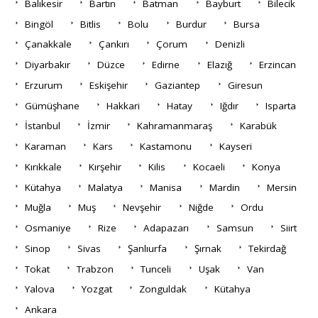
Balıkesir
Bartın
Batman
Bayburt
Bilecik
Bingöl
Bitlis
Bolu
Burdur
Bursa
Çanakkale
Çankırı
Çorum
Denizli
Diyarbakır
Düzce
Edirne
Elazığ
Erzincan
Erzurum
Eskişehir
Gaziantep
Giresun
Gümüşhane
Hakkari
Hatay
Iğdır
Isparta
İstanbul
İzmir
Kahramanmaraş
Karabük
Karaman
Kars
Kastamonu
Kayseri
Kırıkkale
Kırşehir
Kilis
Kocaeli
Konya
Kütahya
Malatya
Manisa
Mardin
Mersin
Muğla
Muş
Nevşehir
Niğde
Ordu
Osmaniye
Rize
Adapazarı
Samsun
Siirt
Sinop
Sivas
Şanlıurfa
Şırnak
Tekirdağ
Tokat
Trabzon
Tunceli
Uşak
Van
Yalova
Yozgat
Zonguldak
Kütahya
Ankara