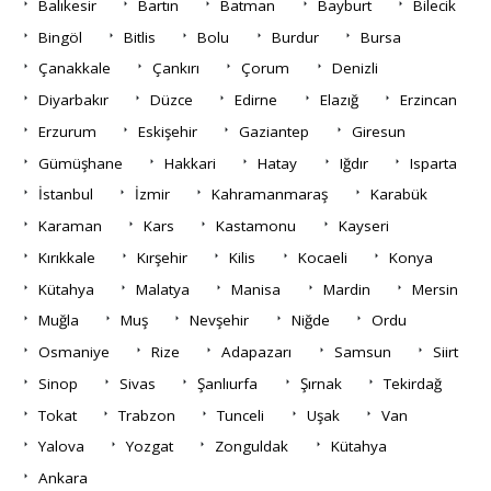
Balıkesir
Bartın
Batman
Bayburt
Bilecik
Bingöl
Bitlis
Bolu
Burdur
Bursa
Çanakkale
Çankırı
Çorum
Denizli
Diyarbakır
Düzce
Edirne
Elazığ
Erzincan
Erzurum
Eskişehir
Gaziantep
Giresun
Gümüşhane
Hakkari
Hatay
Iğdır
Isparta
İstanbul
İzmir
Kahramanmaraş
Karabük
Karaman
Kars
Kastamonu
Kayseri
Kırıkkale
Kırşehir
Kilis
Kocaeli
Konya
Kütahya
Malatya
Manisa
Mardin
Mersin
Muğla
Muş
Nevşehir
Niğde
Ordu
Osmaniye
Rize
Adapazarı
Samsun
Siirt
Sinop
Sivas
Şanlıurfa
Şırnak
Tekirdağ
Tokat
Trabzon
Tunceli
Uşak
Van
Yalova
Yozgat
Zonguldak
Kütahya
Ankara