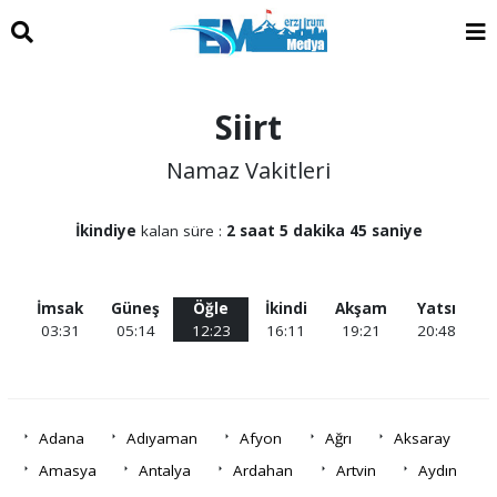
Siirt
Namaz Vakitleri
İkindiye
kalan süre :
2 saat 5 dakika 45 saniye
İmsak
Güneş
Öğle
İkindi
Akşam
Yatsı
03:31
05:14
12:23
16:11
19:21
20:48
Adana
Adıyaman
Afyon
Ağrı
Aksaray
Amasya
Antalya
Ardahan
Artvin
Aydın