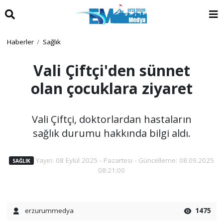
Haberler
Sağlık
Vali Çiftçi'den sünnet
olan çocuklara ziyaret
Vali Çiftçi, doktorlardan hastaların
sağlık durumu hakkında bilgi aldı.
Yayın: 08 Eylül 2025 - Pazartesi - Güncelleme: 08.09.2025
SAĞLIK
08:21:00
erzurummedya
1475