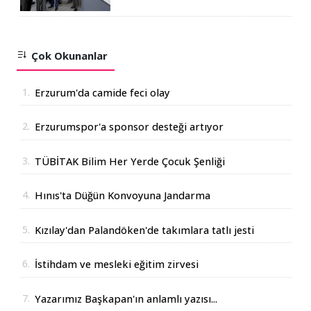
Çok Okunanlar
1.
Erzurum'da camide feci olay
2.
Erzurumspor'a sponsor desteği artıyor
3.
TÜBİTAK Bilim Her Yerde Çocuk Şenliği
Erzurum'da
4.
Hınıs'ta Düğün Konvoyuna Jandarma
Operasyonu
5.
Kızılay'dan Palandöken'de takımlara tatlı jesti
6.
İstihdam ve mesleki eğitim zirvesi
7.
Yazarımız Başkapan'ın anlamlı yazısı...