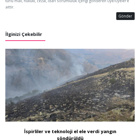
türlü mali, hukuki, cezai, idari sorumluluk içeriği gönderen Üye/Üyeler’e
aittir.
Gönder
İlginizi Çekebilir
İspirliler ve teknoloji el ele verdi yangın
söndürüldü