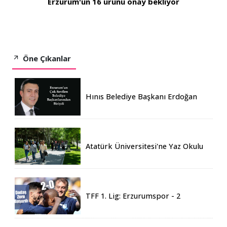
Erzurum'un 16 ürünü onay bekliyor
Öne Çıkanlar
Hınıs Belediye Başkanı Erdoğan
Eren vefat etti
Atatürk Üniversitesi'ne Yaz Okulu
İçin 155 Üniversiteden Öğrenci
Geldi
TFF 1. Lig: Erzurumspor - 2
Boluspor - 0