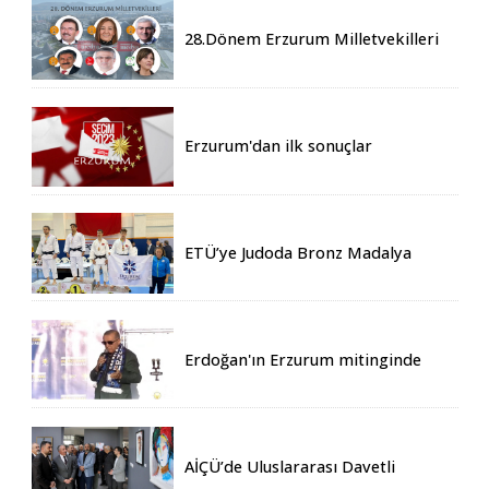
28.Dönem Erzurum Milletvekilleri
Belli Oldu
Erzurum'dan ilk sonuçlar
ETÜ’ye Judoda Bronz Madalya
Erdoğan'ın Erzurum mitinginde
katılım rekoru kırıldı
AİÇÜ’de Uluslararası Davetli
Karma Sergi Açıldı