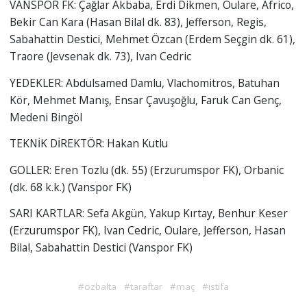
VANSPOR FK: Çağlar Akbaba, Erdi Dikmen, Oulare, Africo,
Bekir Can Kara (Hasan Bilal dk. 83), Jefferson, Regis,
Sabahattin Destici, Mehmet Özcan (Erdem Seçgin dk. 61),
Traore (Jevsenak dk. 73), Ivan Cedric
YEDEKLER: Abdulsamed Damlu, Vlachomitros, Batuhan
Kör, Mehmet Manış, Ensar Çavuşoğlu, Faruk Can Genç,
Medeni Bingöl
TEKNİK DİREKTÖR: Hakan Kutlu
GOLLER: Eren Tozlu (dk. 55) (Erzurumspor FK), Orbanic
(dk. 68 k.k.) (Vanspor FK)
SARI KARTLAR: Sefa Akgün, Yakup Kırtay, Benhur Keser
(Erzurumspor FK), Ivan Cedric, Oulare, Jefferson, Hasan
Bilal, Sabahattin Destici (Vanspor FK)
#özbalta
#taraftar
#maç
#istifa