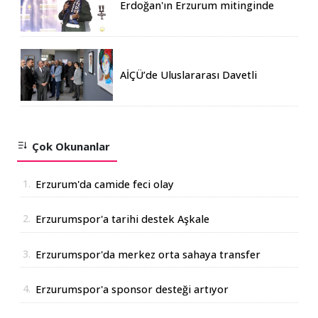
Erdoğan'ın Erzurum mitinginde
katılım rekoru kırıldı
AİÇÜ’de Uluslararası Davetli
Karma Sergi Açıldı
Çok Okunanlar
1.
Erzurum'da camide feci olay
2.
Erzurumspor'a tarihi destek Aşkale
Çimento'dan geldi
3.
Erzurumspor'da merkez orta sahaya transfer
4.
Erzurumspor'a sponsor desteği artıyor