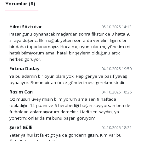
Yorumlar (8)
Hilmi Söztutar
05.10.2025 14:13
Pazar günü oynanacak maçlardan sonra fikstür de 8 hatta 9.
sıraya düşeriz. İlk mağlubiyetten sonra da ver elini ligin dibi
bir daha toparlanamayız. Hoca mı, oyuncular mı, yönetim mi
hatalı bilmiyorum ama, hatalı bir şeylerin olduğunu artık
herkes görüyor.
Fırtına Dadaş
04.10.2025 19:50
Ya bu adamın bir oyun planı yok. Hep geriye ve pasif yavaş
oynatıyor. Bunun bir an önce gönderilmesi gerekmektedir
Rasim Can
04.10.2025 18:26
Öz müsün üvey misin bilmiyorum ama sen 9 haftada
topladığın 14 puanı ve 6 beraberliği başarı sayıyorsan ben de
futboldan anlamaıyorum demektir. Hadi sen saydın, ya
yönetim; onlar da mı bunu başarı görüyor?
Şeref Gülli
04.10.2025 18:22
Yeter ya hu! İstifa et git ya da gönderin gitsin. Kim var bu