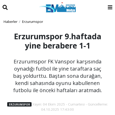
Haberler
Erzurumspor
Erzurumspor 9.haftada
yine berabere 1-1
Erzurumspor FK Vanspor karşısında
oynadığı futbol ile yine taraftara saç
baş yoldurttu. Baştan sona durağan,
kendi sahasında oyunu kabullenen
futbolu ile önceki haftaları aratmadı.
Yayın: 04 Ekim 2025 - Cumartesi - Güncelleme:
ERZURUMSPOR
04.10.2025 17:43:00