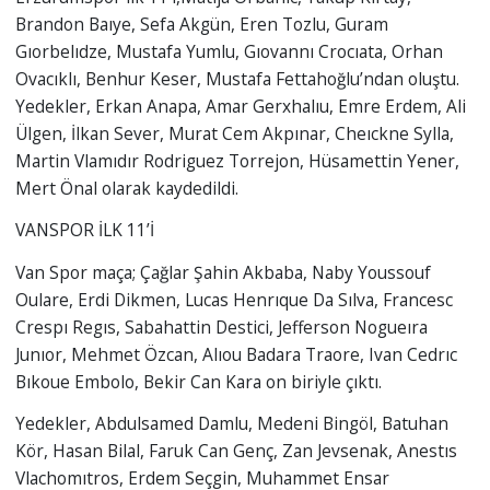
Brandon Baıye, Sefa Akgün, Eren Tozlu, Guram
Gıorbelıdze, Mustafa Yumlu, Gıovannı Crocıata, Orhan
Ovacıklı, Benhur Keser, Mustafa Fettahoğlu’ndan oluştu.
Yedekler, Erkan Anapa, Amar Gerxhalıu, Emre Erdem, Ali
Ülgen, İlkan Sever, Murat Cem Akpınar, Cheıckne Sylla,
Martin Vlamıdır Rodriguez Torrejon, Hüsamettin Yener,
Mert Önal olarak kaydedildi.
VANSPOR İLK 11’İ
Van Spor maça; Çağlar Şahin Akbaba, Naby Youssouf
Oulare, Erdi Dikmen, Lucas Henrıque Da Sılva, Francesc
Crespı Regıs, Sabahattin Destici, Jefferson Nogueıra
Junıor, Mehmet Özcan, Alıou Badara Traore, Ivan Cedrıc
Bıkoue Embolo, Bekir Can Kara on biriyle çıktı.
Yedekler, Abdulsamed Damlu, Medeni Bingöl, Batuhan
Kör, Hasan Bilal, Faruk Can Genç, Zan Jevsenak, Anestıs
Vlachomıtros, Erdem Seçgin, Muhammet Ensar