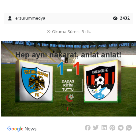
erzurummedya
2432
Okuma Süresi: 5 dk.