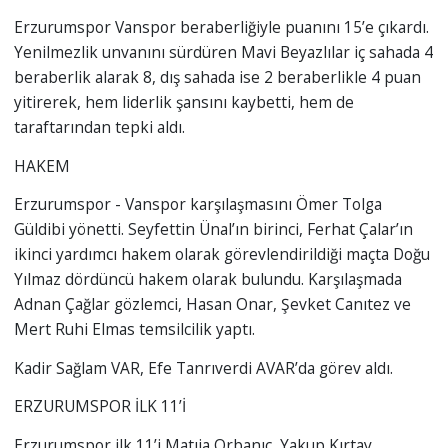
Erzurumspor Vanspor beraberliğiyle puanını 15’e çıkardı.
Yenilmezlik unvanını sürdüren Mavi Beyazlılar iç sahada 4
beraberlik alarak 8, dış sahada ise 2 beraberlikle 4 puan
yitirerek, hem liderlik şansını kaybetti, hem de
taraftarından tepki aldı.
HAKEM
Erzurumspor - Vanspor karşılaşmasını Ömer Tolga
Güldibi yönetti. Seyfettin Ünal’ın birinci, Ferhat Çalar’ın
ikinci yardımcı hakem olarak görevlendirildiği maçta Doğu
Yılmaz dördüncü hakem olarak bulundu. Karşılaşmada
Adnan Çağlar gözlemci, Hasan Onar, Şevket Canıtez ve
Mert Ruhi Elmas temsilcilik yaptı.
Kadir Sağlam VAR, Efe Tanrıverdi AVAR’da görev aldı.
ERZURUMSPOR İLK 11’İ
Erzurumspor ilk 11’i,Matıja Orbanıc, Yakup Kırtay,