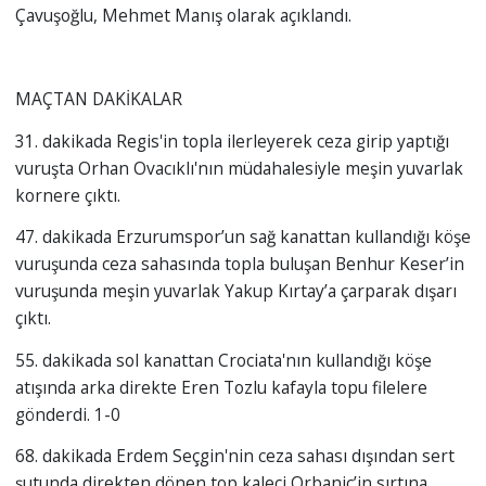
Çavuşoğlu, Mehmet Manış olarak açıklandı.
MAÇTAN DAKİKALAR
31. dakikada Regis'in topla ilerleyerek ceza girip yaptığı
vuruşta Orhan Ovacıklı'nın müdahalesiyle meşin yuvarlak
kornere çıktı.
47. dakikada Erzurumspor’un sağ kanattan kullandığı köşe
vuruşunda ceza sahasında topla buluşan Benhur Keser’in
vuruşunda meşin yuvarlak Yakup Kırtay’a çarparak dışarı
çıktı.
55. dakikada sol kanattan Crociata'nın kullandığı köşe
atışında arka direkte Eren Tozlu kafayla topu filelere
gönderdi. 1-0
68. dakikada Erdem Seçgin'nin ceza sahası dışından sert
şutunda direkten dönen top kaleci Orbanic’in sırtına