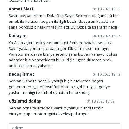
Özbalta'nın arkasında?
Ahmet Mert
04.10.2025 18:16
Sayın başkan Ahmet Dal... Bak Sayın Sekmen olağanüstü bir
emek ile kulübün boçları ile ilgili bütün dosyaları kapattı ve
sana borçsuz bir takım teslim etti. Bu Özbalta ısrararın nedir?
Dadaşım
04.10.2025 18:16
Ya Allah aşkın artık yeter bırak git Serkan özbalta seni biz
Sakarya’da çorumspordada gördük senin sistemin aynı
Vanspor nerdeyse bizi yenecekti şans bizden yanaydı yoksa
adamlar bizi yeneceklerdi bu. Gidişle ligten düşecez bırak
artık bu takımın yakasın
Dadaş İsmet
04.10.2025 18:13
Serkan Özbalta hocalık yaptığı hiç bir takımda başarı
gösterememiş, defansif futbol ile bir gol bul iyice geriye
yaslan mantığı ile futbol oynatan bir arkadaş.
Gözlemci dadaş
04.10.2025 18:09
Serkan özbalta artık sos verdi oynattığı futbol tatmin
etmiyor çapa motoru gibi develeyip duruyor