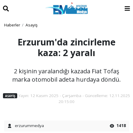
Haberler
Asayiş
Erzurum'da zincirleme
kaza: 2 yaralı
2 kişinin yaralandığı kazada Fiat Tofaş
marka otomobil adeta hurdaya döndü.
Yayın: 12 Kasım 2025 - Çarşamba - Güncelleme: 12.11.2025
ASAYIŞ
20:15:00
erzurummedya
1418