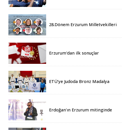
Boluspor - 0
28.Dönem Erzurum Milletvekilleri
Belli Oldu
Erzurum'dan ilk sonuçlar
ETÜ’ye Judoda Bronz Madalya
Erdoğan'ın Erzurum mitinginde
katılım rekoru kırıldı