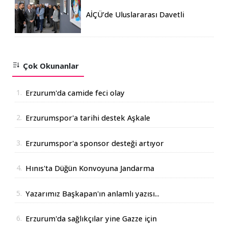
AİÇÜ’de Uluslararası Davetli
Karma Sergi Açıldı
Çok Okunanlar
1.
Erzurum'da camide feci olay
2.
Erzurumspor'a tarihi destek Aşkale
Çimento'dan geldi
3.
Erzurumspor'a sponsor desteği artıyor
4.
Hınıs'ta Düğün Konvoyuna Jandarma
Operasyonu
5.
Yazarımız Başkapan'ın anlamlı yazısı...
6.
Erzurum'da sağlıkçılar yine Gazze için