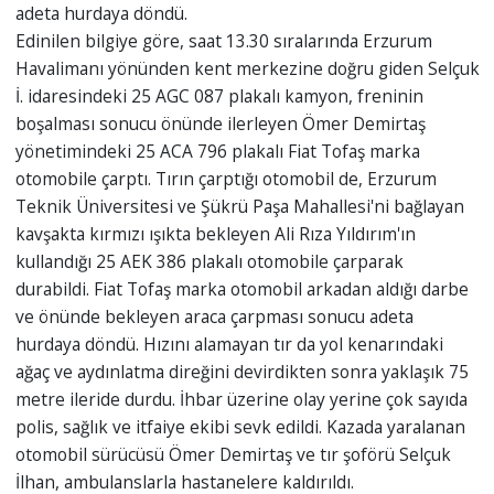
adeta hurdaya döndü.
Edinilen bilgiye göre, saat 13.30 sıralarında Erzurum
Havalimanı yönünden kent merkezine doğru giden Selçuk
İ. idaresindeki 25 AGC 087 plakalı kamyon, freninin
boşalması sonucu önünde ilerleyen Ömer Demirtaş
yönetimindeki 25 ACA 796 plakalı Fiat Tofaş marka
otomobile çarptı. Tırın çarptığı otomobil de, Erzurum
Teknik Üniversitesi ve Şükrü Paşa Mahallesi'ni bağlayan
kavşakta kırmızı ışıkta bekleyen Ali Rıza Yıldırım'ın
kullandığı 25 AEK 386 plakalı otomobile çarparak
durabildi. Fiat Tofaş marka otomobil arkadan aldığı darbe
ve önünde bekleyen araca çarpması sonucu adeta
hurdaya döndü. Hızını alamayan tır da yol kenarındaki
ağaç ve aydınlatma direğini devirdikten sonra yaklaşık 75
metre ileride durdu. İhbar üzerine olay yerine çok sayıda
polis, sağlık ve itfaiye ekibi sevk edildi. Kazada yaralanan
otomobil sürücüsü Ömer Demirtaş ve tır şoförü Selçuk
İlhan, ambulanslarla hastanelere kaldırıldı.