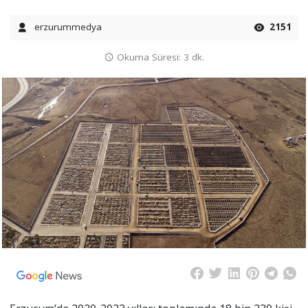
erzurummedya
2151
Okuma Süresi: 3 dk.