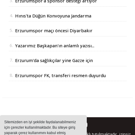
3.
Erzurumspor'a sponsor desteği artıyor
4.
Hınıs'ta Düğün Konvoyuna Jandarma
Operasyonu
5.
Erzurumspor maçı öncesi Diyarbakır
Valisinden açıklama
6.
Yazarımız Başkapan'ın anlamlı yazısı...
7.
Erzurum'da sağlıkçılar yine Gazze için
yürüdüler
8.
Erzurumspor FK, transferi resmen duyurdu
Sitemizden en iyi şekilde faydalanabilmeniz
için çerezler kullanılmaktadır. Bu siteye giriş
yaparak çerez kullanımını kabul etmiş
Sitemizde bulunan içeriklerin tüm hakları saklı tutulmaktadır, izinsiz