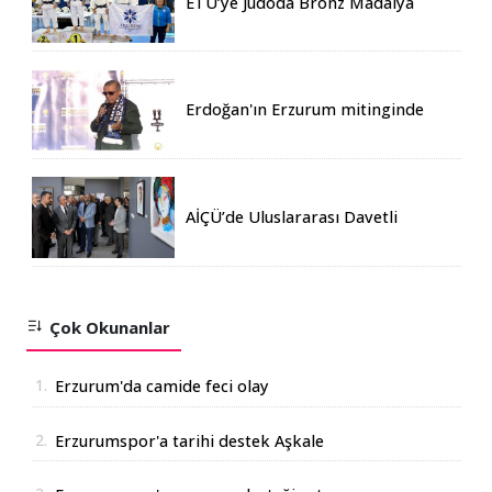
ETÜ’ye Judoda Bronz Madalya
Erdoğan'ın Erzurum mitinginde
katılım rekoru kırıldı
AİÇÜ’de Uluslararası Davetli
Karma Sergi Açıldı
Çok Okunanlar
1.
Erzurum'da camide feci olay
2.
Erzurumspor'a tarihi destek Aşkale
Çimento'dan geldi