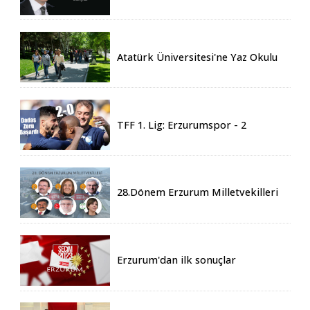
Eren vefat etti
Atatürk Üniversitesi'ne Yaz Okulu
İçin 155 Üniversiteden Öğrenci
Geldi
TFF 1. Lig: Erzurumspor - 2
Boluspor - 0
28.Dönem Erzurum Milletvekilleri
Belli Oldu
Erzurum'dan ilk sonuçlar