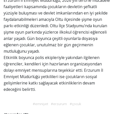
Erzurum İl Emniyet Müdürlüğü, 2026 yılı terörle mücadele
faaliyetleri kapsamında çocukların devletin şefkatli
yüzüyle buluşması ve devlet imkanlarından en iyi şekilde
faydalanabilmeleri amacıyla Oltu ilçesinde şişme oyun
parkı etkinliği düzenledi. Oltu İlçe Stadyumu'nda kurulan
şişme oyun parkında yüzlerce ilkokul öğrencisi eğlenceli
anlar yaşadı. Gün boyunca çeşitli oyunlarla doyasıya
eğlenen çocuklar, unutulmaz bir gün geçirmenin
mutluluğunu yaşadı.
Etkinlik boyunca polis ekipleriyle yakından ilgilenen
öğrenciler, kendileri için hazırlanan organizasyondan
dolayı emniyet mensuplarına teşekkür etti. Erzurum İl
Emniyet Müdürlüğü yetkilileri ise çocukların sosyal
gelişimlerine katkı sağlayacak etkinliklerin devam
edeceğini belirtti.
#emniyet
#erzurum
#çocuk