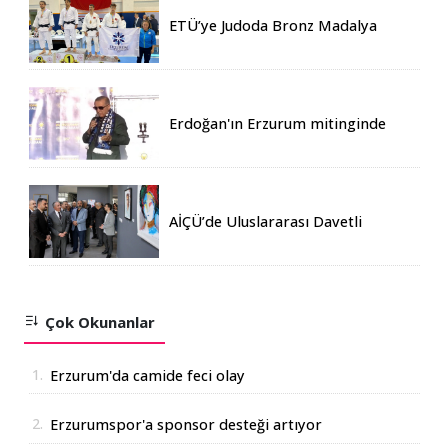
ETÜ’ye Judoda Bronz Madalya
Erdoğan'ın Erzurum mitinginde
katılım rekoru kırıldı
AİÇÜ’de Uluslararası Davetli
Karma Sergi Açıldı
Çok Okunanlar
1.
Erzurum'da camide feci olay
2.
Erzurumspor'a sponsor desteği artıyor