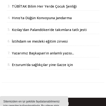
3.
TÜBİTAK Bilim Her Yerde Çocuk Şenliği
Erzurum'da
4.
Hınıs'ta Düğün Konvoyuna Jandarma
Operasyonu
5.
Kızılay'dan Palandöken'de takımlara tatlı jesti
6.
İstihdam ve mesleki eğitim zirvesi
7.
Yazarımız Başkapan'ın anlamlı yazısı...
8.
Erzurum'da sağlıkçılar yine Gazze için
yürüdüler
Sitemizden en iyi şekilde faydalanabilmeniz
için çerezler kullanılmaktadır. Bu siteye giriş