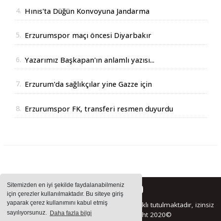
4.
Hınıs'ta Düğün Konvoyuna Jandarma
Operasyonu
5.
Erzurumspor maçı öncesi Diyarbakır
Valisinden açıklama
6.
Yazarımız Başkapan'ın anlamlı yazısı...
7.
Erzurum'da sağlıkçılar yine Gazze için
yürüdüler
8.
Erzurumspor FK, transferi resmen duyurdu
Sitemizden en iyi şekilde faydalanabilmeniz
için çerezler kullanılmaktadır. Bu siteye giriş
yaparak çerez kullanımını kabul etmiş
Sitemizde bulunan içeriklerin tüm hakları saklı tutulmaktadır, izinsiz
sayılıyorsunuz.
Daha fazla bilgi
içerikler kullanılamaz. Copyright 2020©