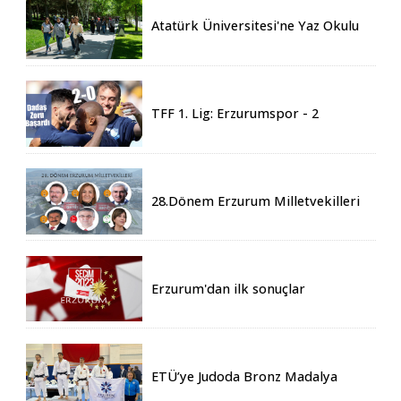
Atatürk Üniversitesi'ne Yaz Okulu
İçin 155 Üniversiteden Öğrenci
Geldi
TFF 1. Lig: Erzurumspor - 2
Boluspor - 0
28.Dönem Erzurum Milletvekilleri
Belli Oldu
Erzurum'dan ilk sonuçlar
ETÜ’ye Judoda Bronz Madalya