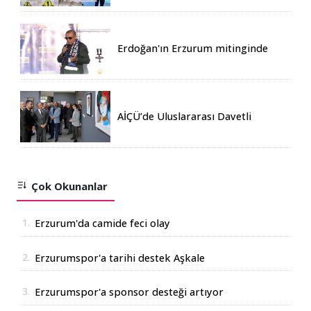
Erdoğan'ın Erzurum mitinginde
katılım rekoru kırıldı
AİÇÜ’de Uluslararası Davetli
Karma Sergi Açıldı
Çok Okunanlar
1.
Erzurum'da camide feci olay
2.
Erzurumspor'a tarihi destek Aşkale
Çimento'dan geldi
3.
Erzurumspor'a sponsor desteği artıyor