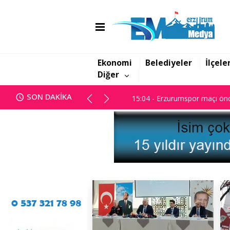
14:45 - Başsavcılık; "Yanan dos
Ekonomi
Belediyeler
İlçele
Diğer
15:04 - Erzurumspor maçı önc
SON DAKİKA
14:45 - Başsavcılık; "Yanan dos
15:04 - Erzurumspor maçı önc