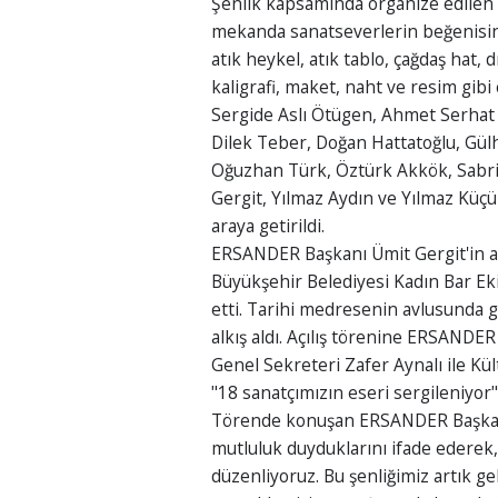
Şenlik kapsamında organize edilen "
mekanda sanatseverlerin beğenisine
atık heykel, atık tablo, çağdaş hat, d
kaligrafi, maket, naht ve resim gibi 
Sergide Aslı Ötügen, Ahmet Serhat B
Dilek Teber, Doğan Hattatoğlu, Gülh
Oğuzhan Türk, Öztürk Akkök, Sabri
Gergit, Yılmaz Aydın ve Yılmaz Küçük
araya getirildi.
ERSANDER Başkanı Ümit Gergit'in a
Büyükşehir Belediyesi Kadın Bar Eki
etti. Tarihi medresenin avlusunda g
alkış aldı. Açılış törenine ERSANDE
Genel Sekreteri Zafer Aynalı ile Kül
"18 sanatçımızın eseri sergileniyor"
Törende konuşan ERSANDER Başkanı 
mutluluk duyduklarını ifade ederek,
düzenliyoruz. Bu şenliğimiz artık g