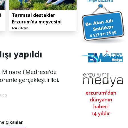
i
Tarımsal destekler
Erzurum’da meyvesini
veriyor
ışı yapıldı
e Minareli Medrese'de
örenle gerçekleştirildi.
7:00
e Çıkanlar