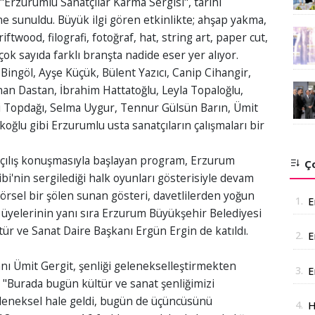
Erzurumlu Sanatçılar Karma Sergisi", tarihi
 sunuldu. Büyük ilgi gören etkinlikte; ahşap yakma,
riftwood, filografi, fotoğraf, hat, string art, paper cut,
çok sayıda farklı branşta nadide eser yer alıyor.
ingöl, Ayşe Küçük, Bülent Yazıcı, Canip Cihangir,
an Dastan, İbrahim Hattatoğlu, Leyla Topaloğlu,
 Topdağı, Selma Uygur, Tennur Gülsün Barın, Ümit
oğlu gibi Erzurumlu usta sanatçıların çalışmaları bir
çılış konuşmasıyla başlayan program, Erzurum
Ço
bi'nin sergilediği halk oyunları gösterisiyle devam
örsel bir şölen sunan gösteri, davetlilerden yoğun
1.
E
R üyelerinin yanı sıra Erzurum Büyükşehir Belediyesi
tür ve Sanat Daire Başkanı Ergün Ergin de katıldı.
2.
E
A
Ümit Gergit, şenliği gelenekselleştirmekten
3.
E
 "Burada bugün kültür ve sanat şenliğimizi
a
eleneksel hale geldi, bugün de üçüncüsünü
4.
H