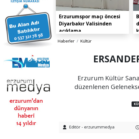
Erzurumspor maçı öncesi
B
Diyarbakır Valisinden
d
açıklama
k
Haberler
Kültür
ERSANDER 3
Erzurum Kültür Sanat
düzenlenen Geleneksel 3
KÜ
Editör - erzurummedya