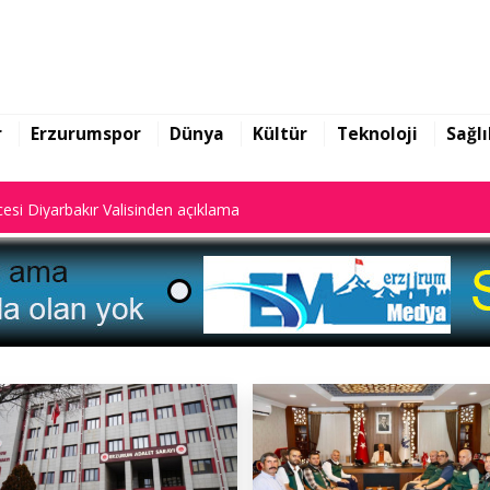
yalar dijital sistemde kayıtlı."
r
Erzurumspor
Dünya
Kültür
Teknoloji
Sağlı
esi Diyarbakır Valisinden açıklama
yalar dijital sistemde kayıtlı."
esi Diyarbakır Valisinden açıklama