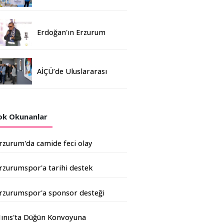
Madalya
Erdoğan'ın Erzurum
mitinginde katılım
rekoru kırıldı
AİÇÜ’de Uluslararası
Davetli Karma Sergi
Açıldı
k Okunanlar
rzurum'da camide feci olay
rzurumspor'a tarihi destek
şkale Çimento'dan geldi
rzurumspor'a sponsor desteği
rtıyor
ınıs'ta Düğün Konvoyuna