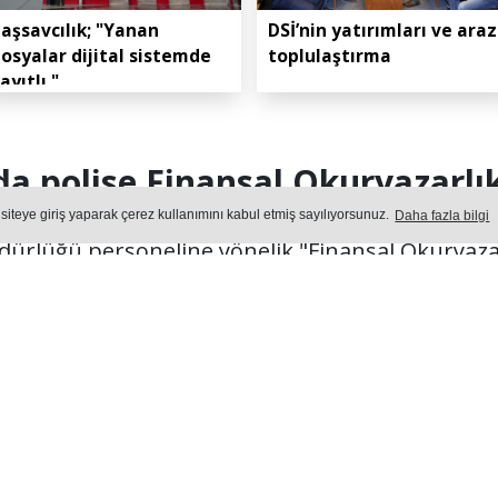
aşsavcılık; "Yanan
DSİ’nin yatırımları ve araz
osyalar dijital sistemde
toplulaştırma
ayıtlı."
a polise Finansal Okuryazarlı
 siteye giriş yaparak çerez kullanımını kabul etmiş sayılıyorsunuz.
Daha fazla bilgi
ürlüğü personeline yönelik "Finansal Okuryazarl
Projesi" kapsamında eğitim semineri düzenlendi
Yayın: 05 Ağustos 2026 - Çarşamba - Güncelleme: 05.08.2026 13:3
TIM
Okuma Süresi: 48 sn.
426
okunma
Ön