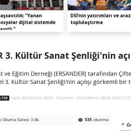
aşsavcılık; "Yanan
DSİ’nin yatırımları ve araz
osyalar dijital sistemde
toplulaştırma
ayıtlı."
. Kültür Sanat Şenliği'nin açıl
 ve Eğitim Derneği (ERSANDER) tarafından Çift
. Kültür Sanat Şenliği'nin açılışı görkemli bir t
Yayın: 08 Haziran 2026 - Pazartesi - Güncelleme: 08.06.2026 12:3
LTÜR
Okuma Süresi: 3 dk.
535
okunma
Ön