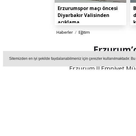
Erzurumspor maçı öncesi
B
Diyarbakır Valisinden
d
açıklama
k
Haberler
Eğitim
Erzurum’d
Sitemizden en iyi şekilde faydalanabilmeniz için çerezler kullanılmaktadır. Bu
Erzurum İl Emniyet Müd
EĞI
Editör - erzurummedya