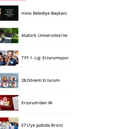
Hınıs Belediye Başkanı
Erdoğan Eren vefat etti
Atatürk Üniversitesi'ne
Yaz Okulu İçin 155
Üniversiteden Öğrenci
Geldi
TFF 1. Lig: Erzurumspor
- 2 Boluspor - 0
28.Dönem Erzurum
Milletvekilleri Belli Oldu
Erzurum'dan ilk
sonuçlar
ETÜ’ye Judoda Bronz