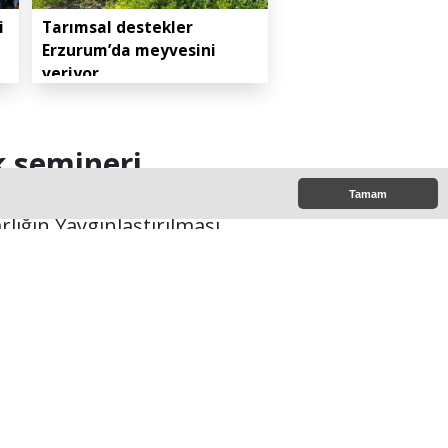
i
Tarımsal destekler
Erzurum’da meyvesini
veriyor
k semineri
Tamam
ığın Yaygınlaştırılması
.
7:00
e Çıkanlar