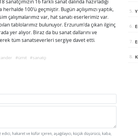
8 sanatçımızın 16 farklı sanat dalında hazırladığı
J
a herhalde 100'ü geçmiştir. Bugün açılışımızı yaptık,
5.
Y
im çalışmalarımız var, hat sanatı eserlerimiz var.
y
an tablolarımız bulunuyor. Erzurum'da çıkan ilginç
6.
E
rada yer alıyor. Biraz da bu sanat dallarını ve
i
yerek tüm sanatseverleri sergiye davet etti.
7.
E
r
8.
K
zander
#ümit
#sanatçı
A
z edici, hakaret ve küfür içeren, aşağılayıcı, küçük düşürücü, kaba,