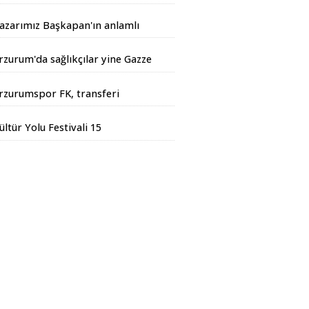
andarma Operasyonu
azarımız Başkapan'ın anlamlı
azısı...
rzurum'da sağlıkçılar yine Gazze
çin yürüdüler
rzurumspor FK, transferi
esmen duyurdu
ültür Yolu Festivali 15
ğustos'ta başlıyor