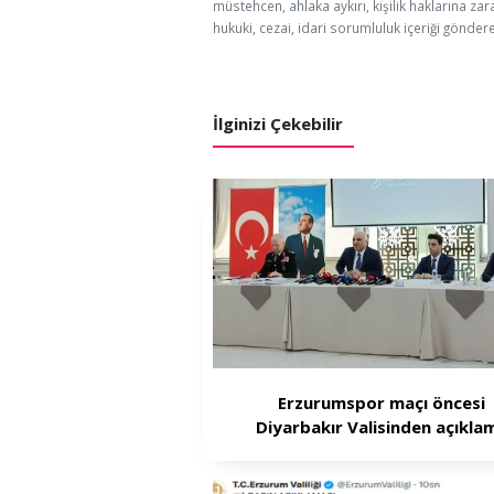
müstehcen, ahlaka aykırı, kişilik haklarına zar
hukuki, cezai, idari sorumluluk içeriği göndere
İlginizi Çekebilir
Erzurumspor maçı öncesi
Diyarbakır Valisinden açıkla