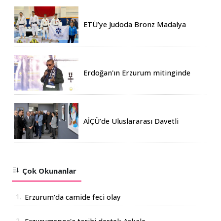
ETÜ’ye Judoda Bronz Madalya
Erdoğan'ın Erzurum mitinginde
katılım rekoru kırıldı
AİÇÜ’de Uluslararası Davetli
Karma Sergi Açıldı
Çok Okunanlar
1.
Erzurum'da camide feci olay
2.