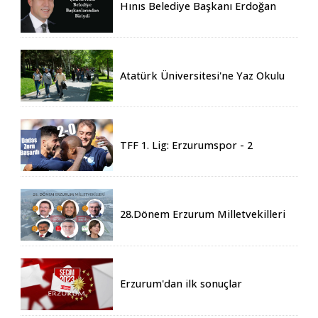
Hınıs Belediye Başkanı Erdoğan
Eren vefat etti
Atatürk Üniversitesi'ne Yaz Okulu
İçin 155 Üniversiteden Öğrenci
Geldi
TFF 1. Lig: Erzurumspor - 2
Boluspor - 0
28.Dönem Erzurum Milletvekilleri
Belli Oldu
Erzurum'dan ilk sonuçlar