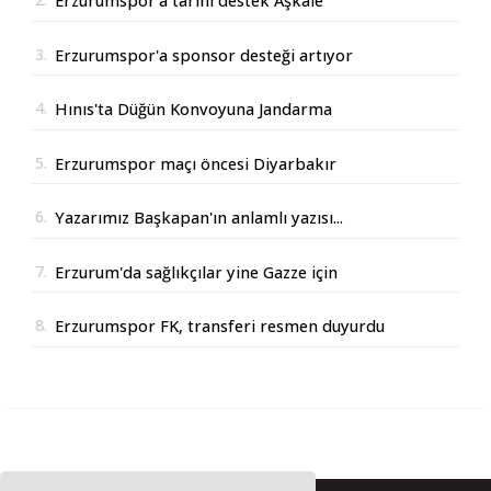
Erzurumspor'a tarihi destek Aşkale
Çimento'dan geldi
3.
Erzurumspor'a sponsor desteği artıyor
4.
Hınıs'ta Düğün Konvoyuna Jandarma
Operasyonu
5.
Erzurumspor maçı öncesi Diyarbakır
Valisinden açıklama
6.
Yazarımız Başkapan'ın anlamlı yazısı...
7.
Erzurum'da sağlıkçılar yine Gazze için
yürüdüler
8.
Erzurumspor FK, transferi resmen duyurdu