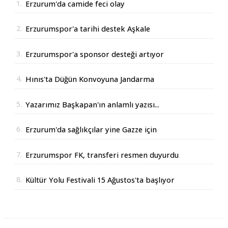
1.
Erzurum'da camide feci olay
2.
Erzurumspor'a tarihi destek Aşkale
Çimento'dan geldi
3.
Erzurumspor'a sponsor desteği artıyor
4.
Hınıs'ta Düğün Konvoyuna Jandarma
Operasyonu
5.
Yazarımız Başkapan'ın anlamlı yazısı...
6.
Erzurum'da sağlıkçılar yine Gazze için
yürüdüler
7.
Erzurumspor FK, transferi resmen duyurdu
8.
Kültür Yolu Festivali 15 Ağustos'ta başlıyor