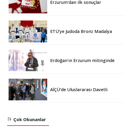
Erzurum'dan ilk sonuçlar
ETÜ’ye Judoda Bronz Madalya
Erdoğan'ın Erzurum mitinginde
katılım rekoru kırıldı
AİÇÜ’de Uluslararası Davetli
Karma Sergi Açıldı
Çok Okunanlar