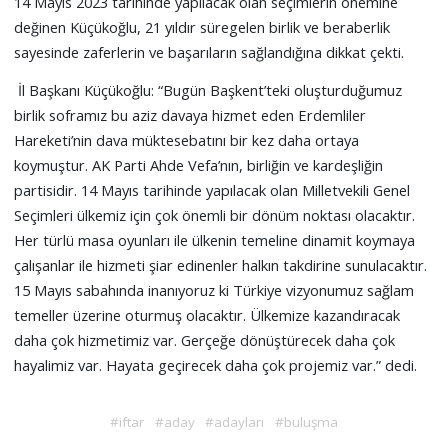
14 Mayıs 2023 tarihinde yapılacak olan seçimlerin önemine
değinen Küçükoğlu, 21 yıldır süregelen birlik ve beraberlik
sayesinde zaferlerin ve başarıların sağlandığına dikkat çekti.
İl Başkanı Küçükoğlu: “Bugün Başkent’teki oluşturduğumuz
birlik soframız bu aziz davaya hizmet eden Erdemliler
Hareketi’nin dava müktesebatını bir kez daha ortaya
koymuştur. AK Parti Ahde Vefa’nın, birliğin ve kardeşliğin
partisidir. 14 Mayıs tarihinde yapılacak olan Milletvekili Genel
Seçimleri ülkemiz için çok önemli bir dönüm noktası olacaktır.
Her türlü masa oyunları ile ülkenin temeline dinamit koymaya
çalışanlar ile hizmeti şiar edinenler halkın takdirine sunulacaktır.
15 Mayıs sabahında inanıyoruz ki Türkiye vizyonumuz sağlam
temeller üzerine oturmuş olacaktır. Ülkemize kazandıracak
daha çok hizmetimiz var. Gerçeğe dönüştürecek daha çok
hayalimiz var. Hayata geçirecek daha çok projemiz var.” dedi.
#iftar
#aday
#adayları
#buluşma