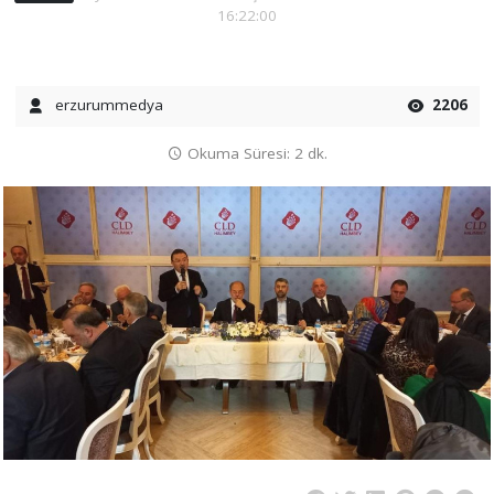
16:22:00
erzurummedya
2206
Okuma Süresi: 2 dk.