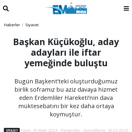
Haberler
Siyaset
Başkan Küçükoğlu, aday
adayları ile iftar
yemeğinde buluştu
Bugün Başkent’teki oluşturduğumuz
birlik soframız bu aziz davaya hizmet
eden Erdemliler Hareketi’nin dava
müktesebatını bir kez daha ortaya
koymuştur.
Yayın: 30 Mart 2023 - Perşembe - Güncelleme: 30.03.2023
SIYASET