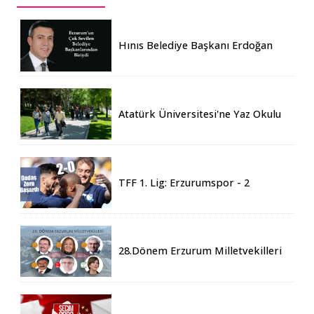
Hınıs Belediye Başkanı Erdoğan
Eren vefat etti
Atatürk Üniversitesi'ne Yaz Okulu
İçin 155 Üniversiteden Öğrenci
Geldi
TFF 1. Lig: Erzurumspor - 2
Boluspor - 0
28.Dönem Erzurum Milletvekilleri
Belli Oldu