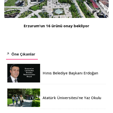
Erzurum'un 16 ürünü onay bekliyor
Öne Çıkanlar
Hınıs Belediye Başkanı Erdoğan
Eren vefat etti
Atatürk Üniversitesi'ne Yaz Okulu
İçin 155 Üniversiteden Öğrenci
Geldi