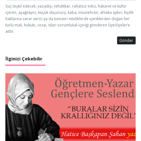
Suç teşkil edecek, yasadışı, tehditkar, rahatsız edici, hakaret ve küfür
içeren, aşağılayıcı, küçük düşürücü, kaba, müstehcen, ahlaka aykırı, kişilik
haklarına zarar verici ya da benzeri niteliklerde içeriklerden doğan her
türlü mali, hukuki, cezai, idari sorumluluk içeriği gönderen Üye/Üyeler’e
aittir.
Gönder
İlginizi Çekebilir