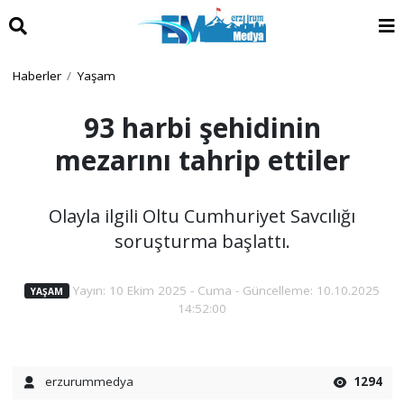
Haberler
Yaşam
93 harbi şehidinin
mezarını tahrip ettiler
Olayla ilgili Oltu Cumhuriyet Savcılığı
soruşturma başlattı.
Yayın: 10 Ekim 2025 - Cuma - Güncelleme: 10.10.2025
YAŞAM
14:52:00
erzurummedya
1294