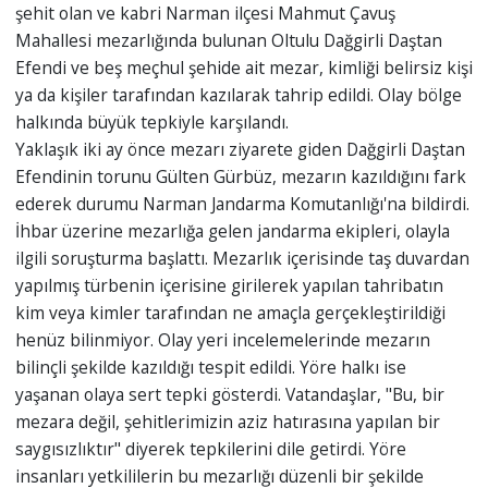
şehit olan ve kabri Narman ilçesi Mahmut Çavuş
Mahallesi mezarlığında bulunan Oltulu Dağgirli Daştan
Efendi ve beş meçhul şehide ait mezar, kimliği belirsiz kişi
ya da kişiler tarafından kazılarak tahrip edildi. Olay bölge
halkında büyük tepkiyle karşılandı.
Yaklaşık iki ay önce mezarı ziyarete giden Dağgirli Daştan
Efendinin torunu Gülten Gürbüz, mezarın kazıldığını fark
ederek durumu Narman Jandarma Komutanlığı'na bildirdi.
İhbar üzerine mezarlığa gelen jandarma ekipleri, olayla
ilgili soruşturma başlattı. Mezarlık içerisinde taş duvardan
yapılmış türbenin içerisine girilerek yapılan tahribatın
kim veya kimler tarafından ne amaçla gerçekleştirildiği
henüz bilinmiyor. Olay yeri incelemelerinde mezarın
bilinçli şekilde kazıldığı tespit edildi. Yöre halkı ise
yaşanan olaya sert tepki gösterdi. Vatandaşlar, "Bu, bir
mezara değil, şehitlerimizin aziz hatırasına yapılan bir
saygısızlıktır" diyerek tepkilerini dile getirdi. Yöre
insanları yetkililerin bu mezarlığı düzenli bir şekilde