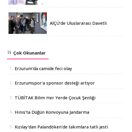
AİÇÜ’de Uluslararası Davetli
Karma Sergi Açıldı
Çok Okunanlar
1.
Erzurum'da camide feci olay
2.
Erzurumspor'a sponsor desteği artıyor
3.
TÜBİTAK Bilim Her Yerde Çocuk Şenliği
Erzurum'da
4.
Hınıs'ta Düğün Konvoyuna Jandarma
Operasyonu
5.
Kızılay'dan Palandöken'de takımlara tatlı jesti