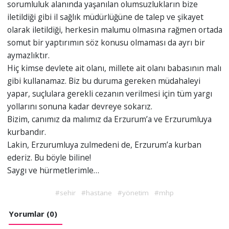
sorumluluk alanında yaşanılan olumsuzlukların bize
iletildiği gibi il sağlık müdürlüğüne de talep ve şikayet
olarak iletildiği, herkesin malumu olmasına rağmen ortada
somut bir yaptırımın söz konusu olmaması da ayrı bir
aymazlıktır.
Hiç kimse devlete ait olanı, millete ait olanı babasının malı
gibi kullanamaz. Biz bu duruma gereken müdahaleyi
yapar, suçlulara gerekli cezanın verilmesi için tüm yargı
yollarını sonuna kadar devreye sokarız.
Bizim, canımız da malımız da Erzurum’a ve Erzurumluya
kurbandır.
Lakin, Erzurumluya zulmedeni de, Erzurum’a kurban
ederiz. Bu böyle biline!
Saygı ve hürmetlerimle…
#sehir
#hastane
#yönetim
#mhp
Yorumlar (0)