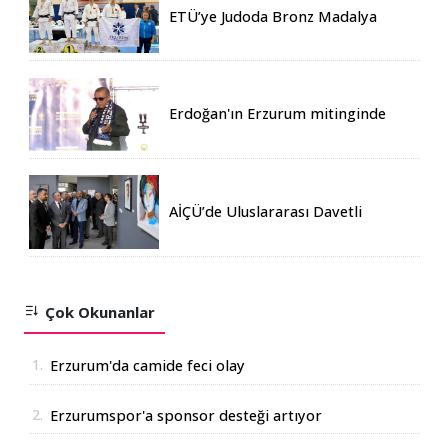
ETÜ’ye Judoda Bronz Madalya
Erdoğan'ın Erzurum mitinginde
katılım rekoru kırıldı
AİÇÜ’de Uluslararası Davetli
Karma Sergi Açıldı
Çok Okunanlar
1.
Erzurum'da camide feci olay
2.
Erzurumspor'a sponsor desteği artıyor