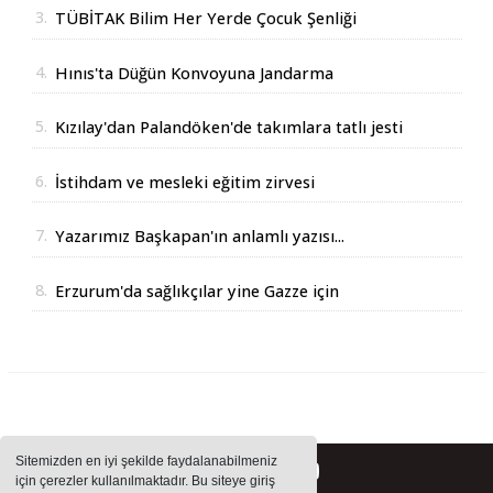
3.
TÜBİTAK Bilim Her Yerde Çocuk Şenliği
Erzurum'da
4.
Hınıs'ta Düğün Konvoyuna Jandarma
Operasyonu
5.
Kızılay'dan Palandöken'de takımlara tatlı jesti
6.
İstihdam ve mesleki eğitim zirvesi
7.
Yazarımız Başkapan'ın anlamlı yazısı...
8.
Erzurum'da sağlıkçılar yine Gazze için
yürüdüler
Sitemizden en iyi şekilde faydalanabilmeniz
için çerezler kullanılmaktadır. Bu siteye giriş