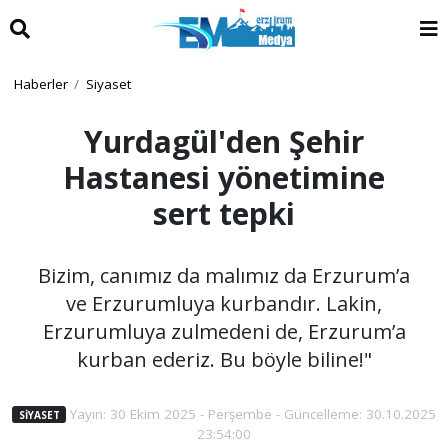
Haberler
Siyaset
Yurdagül'den Şehir
Hastanesi yönetimine
sert tepki
Bizim, canımız da malımız da Erzurum’a
ve Erzurumluya kurbandır. Lakin,
Erzurumluya zulmedeni de, Erzurum’a
kurban ederiz. Bu böyle biline!"
Yayın: 30 Ekim 2025 - Perşembe - Güncelleme: 30.10.2025
SIYASET
23:54:00