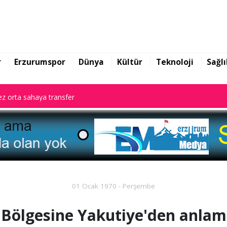
r
Erzurumspor
Dünya
Kültür
Teknoloji
Sağlı
z orta sahaya transfer
01 Ocak 1970 - Perşembe
Bölgesine Yakutiye'den anlaml