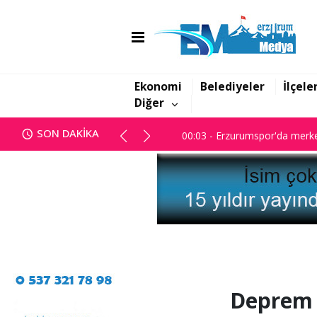
Ekonomi
Belediyeler
İlçele
Diğer
SON DAKİKA
00:03 - Erzurumspor'da merke
Deprem 