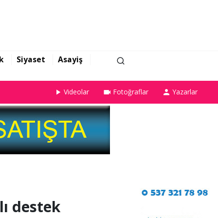
k
Siyaset
Asayiş
Videolar
Fotoğraflar
Yazarlar
ı destek