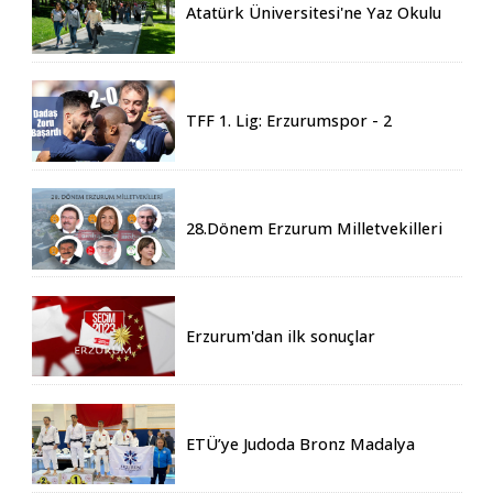
Atatürk Üniversitesi'ne Yaz Okulu
İçin 155 Üniversiteden Öğrenci
Geldi
TFF 1. Lig: Erzurumspor - 2
Boluspor - 0
28.Dönem Erzurum Milletvekilleri
Belli Oldu
Erzurum'dan ilk sonuçlar
ETÜ’ye Judoda Bronz Madalya