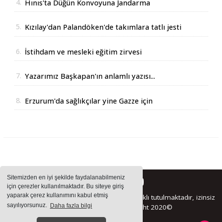
4.
Hınıs'ta Düğün Konvoyuna Jandarma
Operasyonu
5.
Kızılay'dan Palandöken'de takımlara tatlı jesti
6.
İstihdam ve mesleki eğitim zirvesi
7.
Yazarımız Başkapan'ın anlamlı yazısı...
8.
Erzurum'da sağlıkçılar yine Gazze için
yürüdüler
Sitemizden en iyi şekilde faydalanabilmeniz
için çerezler kullanılmaktadır. Bu siteye giriş
yaparak çerez kullanımını kabul etmiş
Sitemizde bulunan içeriklerin tüm hakları saklı tutulmaktadır, izinsiz
sayılıyorsunuz.
Daha fazla bilgi
içerikler kullanılamaz. Copyright 2020©