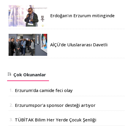
Erdoğan'ın Erzurum mitinginde
katılım rekoru kırıldı
AİÇÜ’de Uluslararası Davetli
Karma Sergi Açıldı
Çok Okunanlar
1.
Erzurum'da camide feci olay
2.
Erzurumspor'a sponsor desteği artıyor
3.
TÜBİTAK Bilim Her Yerde Çocuk Şenliği
Erzurum'da