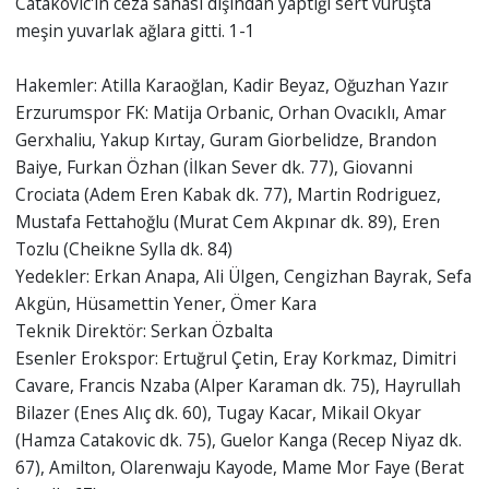
Catakovic'in ceza sahası dışından yaptığı sert vuruşta
meşin yuvarlak ağlara gitti. 1-1
Hakemler: Atilla Karaoğlan, Kadir Beyaz, Oğuzhan Yazır
Erzurumspor FK: Matija Orbanic, Orhan Ovacıklı, Amar
Gerxhaliu, Yakup Kırtay, Guram Giorbelidze, Brandon
Baiye, Furkan Özhan (İlkan Sever dk. 77), Giovanni
Crociata (Adem Eren Kabak dk. 77), Martin Rodriguez,
Mustafa Fettahoğlu (Murat Cem Akpınar dk. 89), Eren
Tozlu (Cheikne Sylla dk. 84)
Yedekler: Erkan Anapa, Ali Ülgen, Cengizhan Bayrak, Sefa
Akgün, Hüsamettin Yener, Ömer Kara
Teknik Direktör: Serkan Özbalta
Esenler Erokspor: Ertuğrul Çetin, Eray Korkmaz, Dimitri
Cavare, Francis Nzaba (Alper Karaman dk. 75), Hayrullah
Bilazer (Enes Alıç dk. 60), Tugay Kacar, Mikail Okyar
(Hamza Catakovic dk. 75), Guelor Kanga (Recep Niyaz dk.
67), Amilton, Olarenwaju Kayode, Mame Mor Faye (Berat