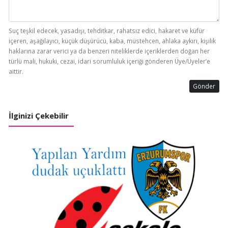
Suç teşkil edecek, yasadışı, tehditkar, rahatsız edici, hakaret ve küfür
içeren, aşağılayıcı, küçük düşürücü, kaba, müstehcen, ahlaka aykırı, kişilik
haklarına zarar verici ya da benzeri niteliklerde içeriklerden doğan her
türlü mali, hukuki, cezai, idari sorumluluk içeriği gönderen Üye/Üyeler’e
aittir.
Gönder
İlginizi Çekebilir