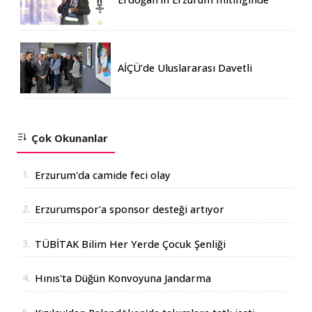
katılım rekoru kırıldı
AİÇÜ’de Uluslararası Davetli
Karma Sergi Açıldı
Çok Okunanlar
1.
Erzurum'da camide feci olay
2.
Erzurumspor'a sponsor desteği artıyor
3.
TÜBİTAK Bilim Her Yerde Çocuk Şenliği
Erzurum'da
4.
Hınıs'ta Düğün Konvoyuna Jandarma
Operasyonu