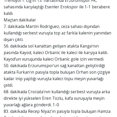
Trendyol 1. Lig'in 13. haftasında Erzurumspor FK,
sahasında karşılaştığı Esenler Erokspor ile 1-1 berabere
kaldı.
Maçtan dakikalar
7. dakikada Martin Rodriguez, ceza sahası dışından
kullandığı serbest vuruşta top az farkla kalenin yanından
dışarı çıktı.
56. dakikada sol kanattan gelişen atakta Kanga'nın
pasında Kayod, kaleci Orbanic ile kaleci ile karşıya kaldı.
Kayod'un vuruşunda kaleci Orbanic gole izin vermedi.
50. dakikada Erzurumspor'un sağ kanattan geliştirdiği
atakta Furkan'ın pasıyla topla buluşan Orhan son çizgiye
kadar inip yaptığı vuruşta kaleci topu meşin yuvarlağı
çeldi.
68. dakikada Crociata'nın kullandığı serbest vuruşta arka
direkte iyi yükselen Eren Tozlu, kafa vuruşuyla meşin
yuvarlağı ağlara gönderdi. 1-0
83. dakikada Recep Niyaz'ın pasıyla topla buluşan Hamza