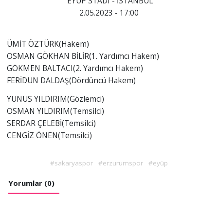
EYÜP STADI - İSTANBUL
2.05.2023 - 17:00
ÜMİT ÖZTÜRK(Hakem)
OSMAN GÖKHAN BİLİR(1. Yardımcı Hakem)
GÖKMEN BALTACI(2. Yardımcı Hakem)
FERİDUN DALDAŞ(Dördüncü Hakem)
YUNUS YILDIRIM(Gözlemci)
OSMAN YILDIRIM(Temsilci)
SERDAR ÇELEBİ(Temsilci)
CENGİZ ÖNEN(Temsilci)
#sakaryaspor
#erzurumspor
#eyüp
Yorumlar (0)