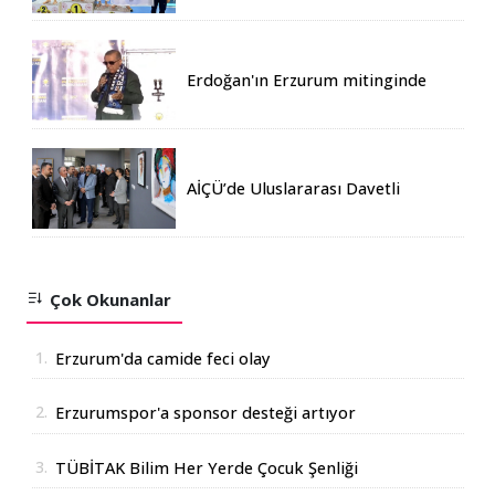
Erdoğan'ın Erzurum mitinginde
katılım rekoru kırıldı
AİÇÜ’de Uluslararası Davetli
Karma Sergi Açıldı
Çok Okunanlar
1.
Erzurum'da camide feci olay
2.
Erzurumspor'a sponsor desteği artıyor
3.
TÜBİTAK Bilim Her Yerde Çocuk Şenliği