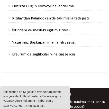
Erzurum'da
4.
Hınıs'ta Düğün Konvoyuna Jandarma
Operasyonu
5.
Kızılay'dan Palandöken'de takımlara tatlı jesti
6.
İstihdam ve mesleki eğitim zirvesi
7.
Yazarımız Başkapan'ın anlamlı yazısı...
8.
Erzurum'da sağlıkçılar yine Gazze için
yürüdüler
Sitemizden en iyi şekilde faydalanabilmeniz
için çerezler kullanılmaktadır. Bu siteye giriş
yaparak çerez kullanımını kabul etmiş
Sitemizde bulunan içeriklerin tüm hakları saklı tutulmaktadır, izinsiz
sayılıyorsunuz.
Daha fazla bilgi
içerikler kullanılamaz. Copyright 2020©