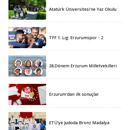
Atatürk Üniversitesi'ne Yaz Okulu
İçin 155 Üniversiteden Öğrenci
Geldi
TFF 1. Lig: Erzurumspor - 2
Boluspor - 0
28.Dönem Erzurum Milletvekilleri
Belli Oldu
Erzurum'dan ilk sonuçlar
ETÜ’ye Judoda Bronz Madalya