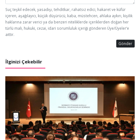
Suç teşkil edecek, yasadışı, tehditkar, rahatsız edici, hakaret ve küfür
içeren, aşağılayıcı, küçük düşürücü, kaba, müstehcen, ahlaka aykırı, kişilik
haklarına zarar verici ya da benzeri niteliklerde içeriklerden doğan her
türlü mali, hukuki, cezai, idari sorumluluk içeriği gönderen Üye/Üyeler’e
aittir.
Gönder
İlginizi Çekebilir