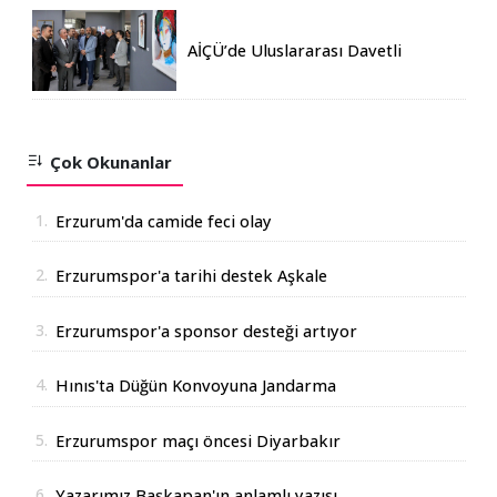
AİÇÜ’de Uluslararası Davetli
Karma Sergi Açıldı
Çok Okunanlar
1.
Erzurum'da camide feci olay
2.
Erzurumspor'a tarihi destek Aşkale
Çimento'dan geldi
3.
Erzurumspor'a sponsor desteği artıyor
4.
Hınıs'ta Düğün Konvoyuna Jandarma
Operasyonu
5.
Erzurumspor maçı öncesi Diyarbakır
Valisinden açıklama
6.
Yazarımız Başkapan'ın anlamlı yazısı...