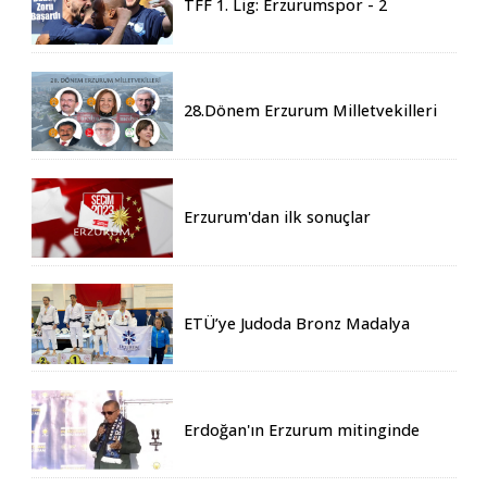
TFF 1. Lig: Erzurumspor - 2
Boluspor - 0
28.Dönem Erzurum Milletvekilleri
Belli Oldu
Erzurum'dan ilk sonuçlar
ETÜ’ye Judoda Bronz Madalya
Erdoğan'ın Erzurum mitinginde
katılım rekoru kırıldı