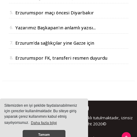
Operasyonu
5.
Erzurumspor maçı öncesi Diyarbakır
Valisinden açıklama
6.
Yazarımız Başkapan'ın anlamlı yazısı...
7.
Erzurum'da sağlıkçılar yine Gazze için
yürüdüler
8.
Erzurumspor FK, transferi resmen duyurdu
Sitemizden en iyi şekilde faydalanabilmeniz
için çerezler kullanılmaktadır. Bu siteye giriş
yaparak çerez kullanımını kabul etmiş
Sitemizde bulunan içeriklerin tüm hakları saklı tutulmaktadır, izinsiz
sayılıyorsunuz.
Daha fazla bilgi
içerikler kullanılamaz. Copyright 2020©
Tamam