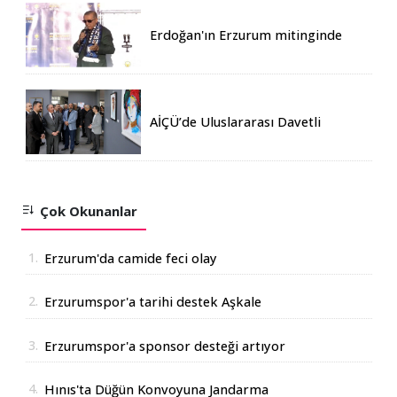
Erdoğan'ın Erzurum mitinginde
katılım rekoru kırıldı
AİÇÜ’de Uluslararası Davetli
Karma Sergi Açıldı
Çok Okunanlar
1.
Erzurum'da camide feci olay
2.
Erzurumspor'a tarihi destek Aşkale
Çimento'dan geldi
3.
Erzurumspor'a sponsor desteği artıyor
4.
Hınıs'ta Düğün Konvoyuna Jandarma