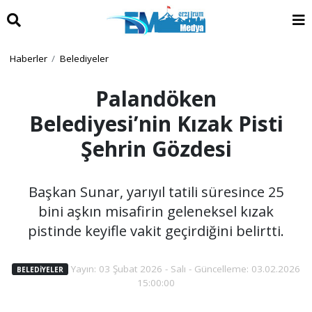
Haberler
Belediyeler
Palandöken
Belediyesi’nin Kızak Pisti
Şehrin Gözdesi
Başkan Sunar, yarıyıl tatili süresince 25
bini aşkın misafirin geleneksel kızak
pistinde keyifle vakit geçirdiğini belirtti.
Yayın: 03 Şubat 2026 - Salı - Güncelleme: 03.02.2026
BELEDIYELER
15:00:00