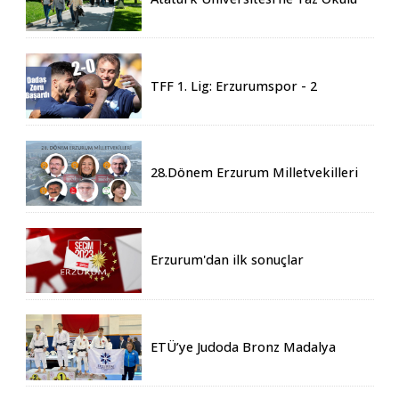
İçin 155 Üniversiteden Öğrenci
Geldi
TFF 1. Lig: Erzurumspor - 2
Boluspor - 0
28.Dönem Erzurum Milletvekilleri
Belli Oldu
Erzurum'dan ilk sonuçlar
ETÜ’ye Judoda Bronz Madalya