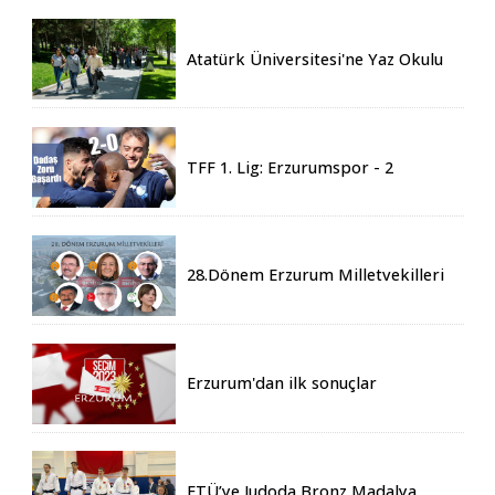
Atatürk Üniversitesi'ne Yaz Okulu
İçin 155 Üniversiteden Öğrenci
Geldi
TFF 1. Lig: Erzurumspor - 2
Boluspor - 0
28.Dönem Erzurum Milletvekilleri
Belli Oldu
Erzurum'dan ilk sonuçlar
ETÜ’ye Judoda Bronz Madalya