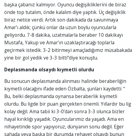
başka çabanız kalmıyor. Oyuncu değişikliklerini de biraz
önde top tutalım, önde kalalım diye yaptık. Üç değişiklik
biraz netice verdi. Artık son dakikada da savunmaya
Amar’ı aldık; çünkü onlar da uzun boylu oyuncularla
geliyordu. 7-8 dakika, uzatmalarla beraber 10 dakikayı
Mustafa, Yakup ve Amar’ın uzaklaştıracağı toplarla
geçirmek istedik. 3-2 bitirmeyi amaçladığımız müsabakada
yine bir gol yedik ve 3-3 bitti”diye konuştu.
Deplasmanda olsaydı kıymetli olurdu
Bu sonucun deplasmanda alınması halinde beraberliğin
kıymetli olacağını ifade eden Özbalta, şunları kaydetti: “
Bu, belki deplasmanda oynansa beraberlik kıymetli
olurdu. Bu ligde bir puan gerçekten önemli. Yıllardır bu lig
kolay değil. Ama tabii ki 3-0’dan sonra 3-3 olunca bizler
hayal kırıklığı yaşadık. Oyuncularımız da yaşadı. Ama en
nihayetinde spor yapıyoruz, dünyanın sonu değil. Eğer
sahada veya başka bir durumda rehavet olsaydı bunun