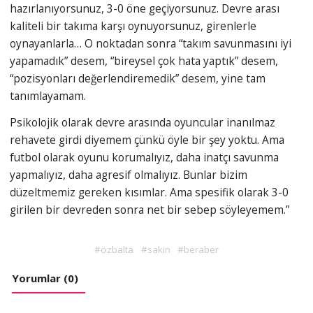
hazırlanıyorsunuz, 3-0 öne geçiyorsunuz. Devre arası
kaliteli bir takıma karşı oynuyorsunuz, girenlerle
oynayanlarla… O noktadan sonra “takım savunmasını iyi
yapamadık” desem, “bireysel çok hata yaptık” desem,
“pozisyonları değerlendiremedik” desem, yine tam
tanımlayamam.
Psikolojik olarak devre arasında oyuncular inanılmaz
rehavete girdi diyemem çünkü öyle bir şey yoktu. Ama
futbol olarak oyunu korumalıyız, daha inatçı savunma
yapmalıyız, daha agresif olmalıyız. Bunlar bizim
düzeltmemiz gereken kısımlar. Ama spesifik olarak 3-0
girilen bir devreden sonra net bir sebep söyleyemem.”
#özbalta
#sakin
#beraber
Yorumlar (0)