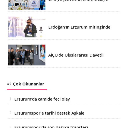
Erdoğan'ın Erzurum mitinginde
katılım rekoru kırıldı
AİÇÜ’de Uluslararası Davetli
Karma Sergi Açıldı
Çok Okunanlar
1.
Erzurum'da camide feci olay
2.
Erzurumspor'a tarihi destek Aşkale
Çimento'dan geldi
3.
Erzurumspor'da son dakika transferi