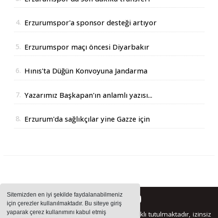
4.
Erzurumspor'a sponsor desteği artıyor
5.
Erzurumspor maçı öncesi Diyarbakır
Valisinden açıklama
6.
Hınıs'ta Düğün Konvoyuna Jandarma
Operasyonu
7.
Yazarımız Başkapan'ın anlamlı yazısı...
8.
Erzurum'da sağlıkçılar yine Gazze için
yürüdüler
Sitemizden en iyi şekilde faydalanabilmeniz
için çerezler kullanılmaktadır. Bu siteye giriş
yaparak çerez kullanımını kabul etmiş
Sitemizde bulunan içeriklerin tüm hakları saklı tutulmaktadır, izinsiz