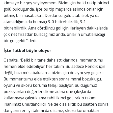
kimseye bir şey söyleyemem. Bizim için belki rakip birinci
golü bulduğunda, işte bu tip maçlarda aslında onlar için
bitmiş bir müsabaka… Dördüncü golü atabilsek ya da
atamadığımızda bu maçı 3-0 bitirebilirdik, 3-1
bitirebilirdik. Ama dördüncü gol için ilerleyen dakikalarda
çok net fırsatlar bulacağımız anda, onların umutlanacağı
bir gol geldi “ dedi.
İşte futbol böyle oluyor
Özbalta, “Belki bir tane daha attıklarında, momentumu
hemen elde edebiliyor her takım. Bu sadece Pendik için
değil, bazı müsabakalarda bizim için de aynı şey geçerli.
Bu momentumu elde ettikten sonra moral bozukluğu,
oyunu ve skoru koruma telaşı başlıyor. Bulduğumuz
pozisyonları değerlendirme adına öne çıkışlarda
kullanmaya çalıştık ama tabii ikinci gol, rakip takımı
inanılmaz umutlandırdı. Ne de olsa artık bu saatten sonra
dünyanın en iyi takımı da olsanız, skoru korumaktan