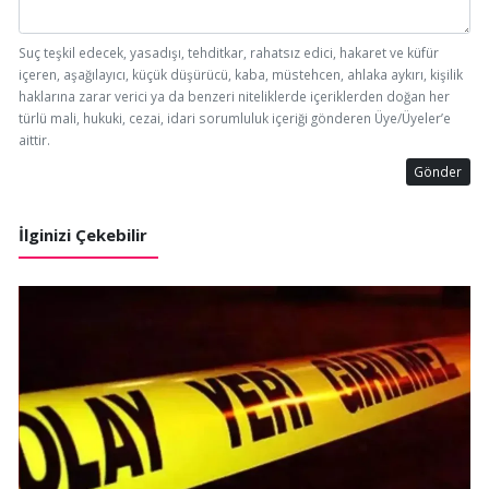
Suç teşkil edecek, yasadışı, tehditkar, rahatsız edici, hakaret ve küfür
içeren, aşağılayıcı, küçük düşürücü, kaba, müstehcen, ahlaka aykırı, kişilik
haklarına zarar verici ya da benzeri niteliklerde içeriklerden doğan her
türlü mali, hukuki, cezai, idari sorumluluk içeriği gönderen Üye/Üyeler’e
aittir.
Gönder
İlginizi Çekebilir