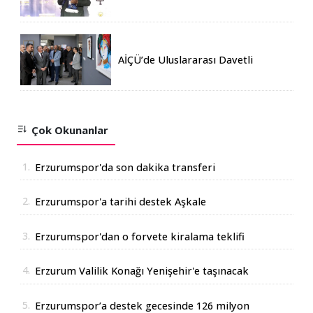
katılım rekoru kırıldı
AİÇÜ’de Uluslararası Davetli
Karma Sergi Açıldı
Çok Okunanlar
1.
Erzurumspor'da son dakika transferi
2.
Erzurumspor'a tarihi destek Aşkale
Çimento'dan geldi
3.
Erzurumspor'dan o forvete kiralama teklifi
4.
Erzurum Valilik Konağı Yenişehir'e taşınacak
5.
Erzurumspor’a destek gecesinde 126 milyon