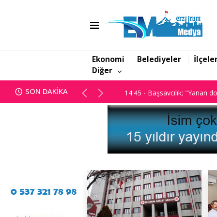
14:43 - DSİ’nin yatırımları ve 
14:45 - Başsavcılık; "Yanan dos
Ekonomi
Belediyeler
İlçele
Diğer
14:43 - DSİ’nin yatırımları ve 
SON DAKİKA
14:45 - Başsavcılık; "Yanan dos