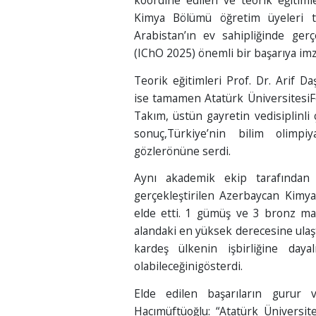
koordine edilen ve teorik eğitiml
Kimya Bölümü öğretim üyeleri ta
Arabistan’ın ev sahipliğinde gerç
(IChO 2025) önemli bir başarıya im
Teorik eğitimleri Prof. Dr. Arif Da
ise tamamen Atatürk ÜniversitesiF
Takım, üstün gayretin vedisiplinli 
sonuç,Türkiye’nin bilim olimpiy
gözlerönüne serdi.
Aynı akademik ekip tarafından d
gerçekleştirilen Azerbaycan Kimya
elde etti. 1 gümüş ve 3 bronz ma
alandaki en yüksek derecesine ulaştı
kardeş ülkenin işbirliğine daya
olabileceğinigösterdi.
Elde edilen başarıların gurur 
Hacımüftüoğlu: “Atatürk Üniversi