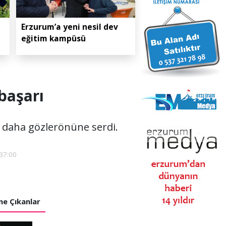
Erzurum’a yeni nesil dev
eğitim kampüsü
başarı
ez daha gözlerönüne serdi.
:37:00
e Çıkanlar