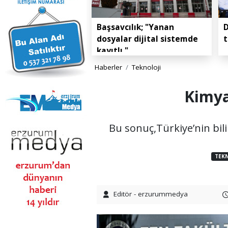
Başsavcılık; "Yanan
D
dosyalar dijital sistemde
t
kayıtlı."
Haberler
Teknoloji
Kimya
Bu sonuç,Türkiye’nin bili
TEKN
Editör - erzurummedya