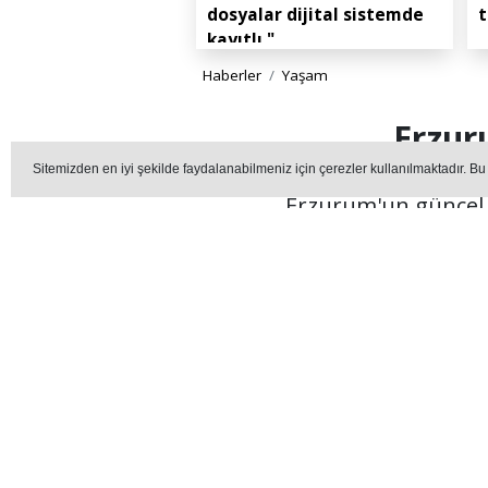
dosyalar dijital sistemde
t
kayıtlı."
Haberler
Yaşam
Erzur
Sitemizden en iyi şekilde faydalanabilmeniz için çerezler kullanılmaktadır. Bu
Erzurum'un güncel ç
şebekesine erişim oranı y
YA
Editör - erzurummedya