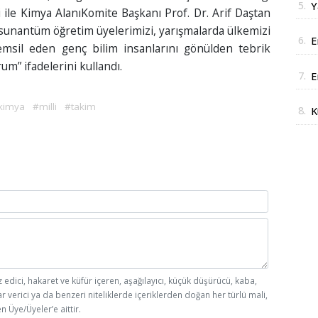
5.
Y
ile Kimya AlanıKomite Başkanı Prof. Dr. Arif Daştan
y
 sunantüm öğretim üyelerimizi, yarışmalarda ülkemizi
6.
E
emsil eden genç bilim insanlarını gönülden tebrik
i
um” ifadelerini kullandı.
7.
E
r
kimya
#milli
#takim
8.
K
A
z edici, hakaret ve küfür içeren, aşağılayıcı, küçük düşürücü, kaba,
ar verici ya da benzeri niteliklerde içeriklerden doğan her türlü mali,
n Üye/Üyeler’e aittir.