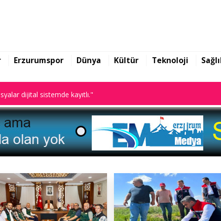
arazi toplulaştırma
yalar dijital sistemde kayıtlı."
r
Erzurumspor
Dünya
Kültür
Teknoloji
Sağlı
arazi toplulaştırma
yalar dijital sistemde kayıtlı."