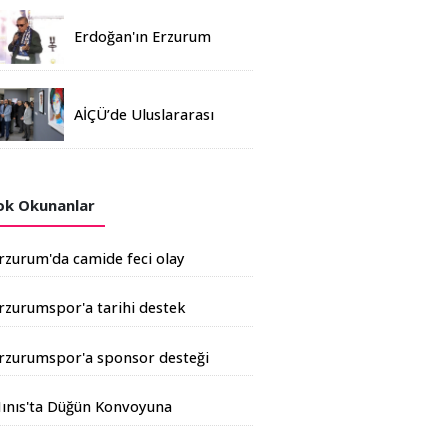
Erdoğan'ın Erzurum
mitinginde katılım
rekoru kırıldı
AİÇÜ’de Uluslararası
Davetli Karma Sergi
Açıldı
k Okunanlar
rzurum'da camide feci olay
rzurumspor'a tarihi destek
şkale Çimento'dan geldi
rzurumspor'a sponsor desteği
rtıyor
ınıs'ta Düğün Konvoyuna
andarma Operasyonu