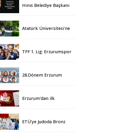
Hınıs Belediye Başkanı
Erdoğan Eren vefat etti
Atatürk Üniversitesi'ne
Yaz Okulu İçin 155
Üniversiteden Öğrenci
Geldi
TFF 1. Lig: Erzurumspor
- 2 Boluspor - 0
28.Dönem Erzurum
Milletvekilleri Belli Oldu
Erzurum'dan ilk
sonuçlar
ETÜ’ye Judoda Bronz
Madalya