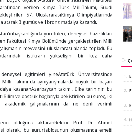
eri büyük ölçüde Atatürk ÜniversitesiFen Fakültesi
rafından verilen Kimya Türk MilliTakımı, Suudi
ekleştirilen 57. UluslararasıKimya Olimpiyatlarında
za atarak 3 gümüş ve 1bronz madalya kazandı.
ştan’ınbaşkanlığında yürütülen, deneysel hazırlıkları
en Fakültesi Kimya Bölümünde gerçekleştirilen Milli
çalışmanın meyvesini uluslararası alanda topladı. Bu
atlarındaki istikrarlı yükselişini bir kez daha
Ço
eneysel eğitimleri yineAtatürk Üniversitesinde
1.
E
 Milli Takımı da aynıyarışmalarda büyük bir başarı
dalya kazananAzerbaycan takımı, ülke tarihinin bu
2.
E
.Bilim ve dostluk bağlarıyla pekiştirilen bu süreç, iki
A
lı akademik çalışmalarının da ne denli verimli
3.
E
a
4.
H
verici olduğunu aktaranRektör Prof. Dr. Ahmet
J
tesi olarak, bu gururtablosunun oluşmasında emeği