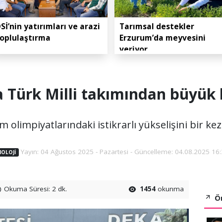
Sİ’nin yatırımları ve arazi
Tarımsal destekler
oplulaştırma
Erzurum’da meyvesini
veriyor
 Türk Milli takımından büyük 
m olimpiyatlarındaki istikrarlı yükselişini bir k
Yayın: 04 Ağustos 2025 - Pazartesi - Güncelleme: 04.08.2025 16
OLOJI
Okuma Süresi: 2 dk.
1454
okunma
Ön