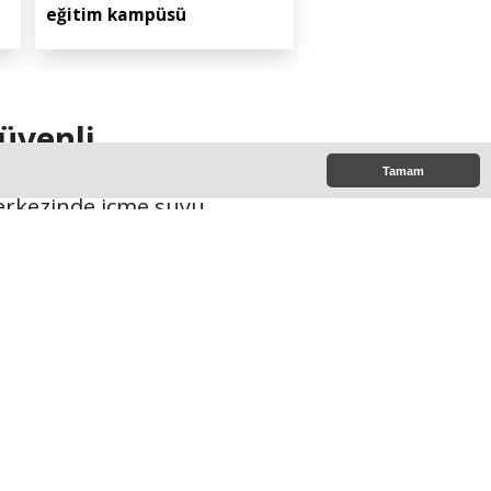
eğitim kampüsü
üvenli
Tamam
merkezinde içme suyu
ıtma altyapısındaki yüksek
1:00
e Çıkanlar