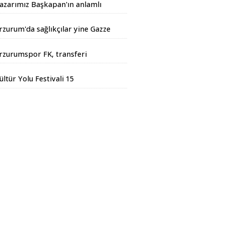
azarımız Başkapan'ın anlamlı
azısı...
rzurum'da sağlıkçılar yine Gazze
çin yürüdüler
rzurumspor FK, transferi
esmen duyurdu
ültür Yolu Festivali 15
ğustos'ta başlıyor