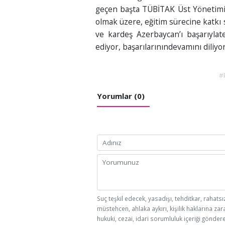
geçen başta TÜBİTAK Üst Yönetimi 
olmak üzere, eğitim sürecine katkı
ve kardeş Azerbaycan’ı başarıylat
ediyor, başarılarınındevamını diliyor
#
Yorumlar (0)
Suç teşkil edecek, yasadışı, tehditkar, rahatsı
müstehcen, ahlaka aykırı, kişilik haklarına zar
hukuki, cezai, idari sorumluluk içeriği göndere