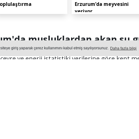
oplulaştırma
Erzurum’da meyvesini
veriyor
um'da musluklardan akan su g
 siteye giriş yaparak çerez kullanımını kabul etmiş sayılıyorsunuz.
Daha fazla bilgi
evre ve enerji istatistiki verilerine göre kent 
üzde 100'e ulaşırken, belediye hizmetleri ve ar
başarı dikkat çekti.
Yayın: 05 Ağustos 2026 - Çarşamba - Güncelleme: 05.08.2026 13:3
ŞAM
Okuma Süresi: 2 dk.
365
okunma
Ön